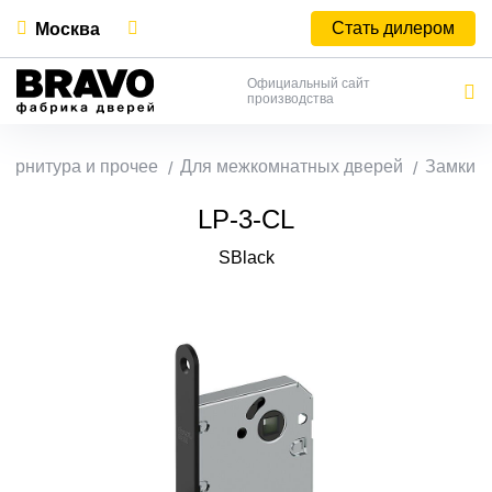
Стать дилером
Москва
Официальный сайт
производства
Фурнитура и прочее
Для межкомнатных дверей
Замки
LP-3-CL
SBlack