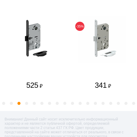
-35%
525
341
₽
₽
Внимание! Данный сайт носит исключительно информационный
характер и не является публичной офертой, определяемой
положениями части 2 статьи 437 ГК РФ. Цвет продукции,
представленной на сайте может отличаться от реального, в связи с
различными настройками ваших устройств для просмотра.