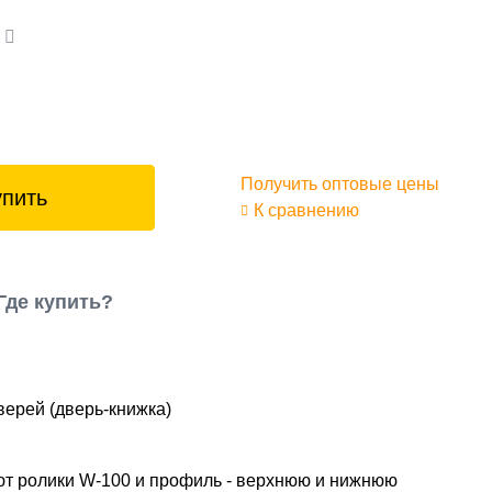
а
Получить оптовые цены
упить
К сравнению
Где купить?
верей (дверь-книжка)
ают ролики W-100 и профиль - верхнюю и нижнюю