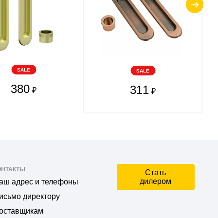
SALE
SALE
380
311
₽
₽
ОНТАКТЫ
Стать
дилером
аш адрес и телефоны
исьмо директору
оставщикам