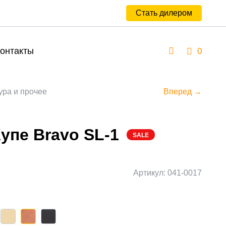
Стать дилером
онтакты
0
ура и прочее
Вперед →
упе Bravo SL-1
SALE
Артикул: 041-0017