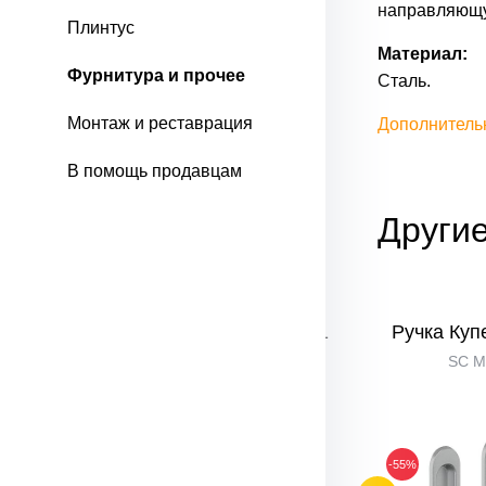
направляющ
Плинтус
Материал:
Фурнитура и прочее
Сталь.
Монтаж и реставрация
Дополнитель
В помощь продавцам
Другие
ляющая
Ручка Купе Bravo SL-1
Ручка Куп
C Хром
SC М
-55%
-55%