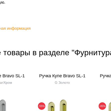
ую.
ная информация
 товары в разделе "Фурнитур
е Bravo SL-1
Ручка Купе Bravo SL-1
Ручка
атХром
G Золото
-55%
-45%