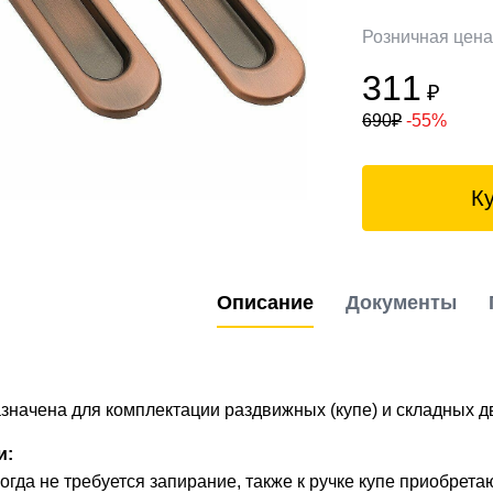
Розничная цен
311
₽
690
₽
-55%
К
Описание
Документы
значена для комплектации раздвижных (купе) и складных д
и:
огда не требуется запирание, также к ручке купе приобрет