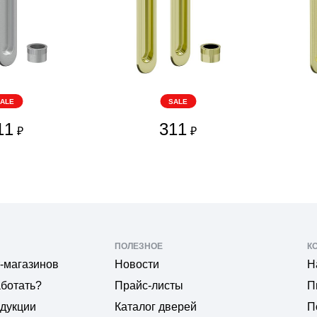
ALE
SALE
11
311
₽
₽
ПОЛЕЗНОЕ
К
-магазинов
Новости
Н
аботать?
Прайс-листы
П
одукции
Каталог дверей
П