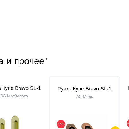
а и прочее"
 Купе Bravo SL-1
Ручка Купе Bravo SL-1
SG МатЗолото
AC Медь
-55%