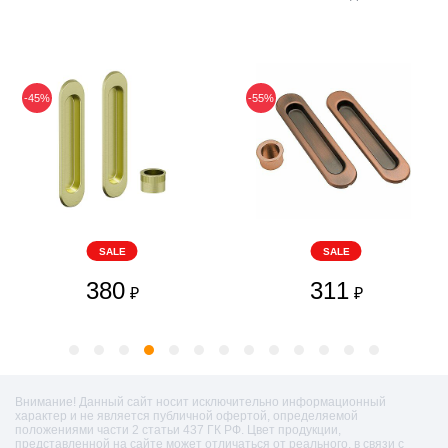
-45%
-55%
SALE
SALE
380
311
₽
₽
Внимание! Данный сайт носит исключительно информационный
характер и не является публичной офертой, определяемой
положениями части 2 статьи 437 ГК РФ. Цвет продукции,
представленной на сайте может отличаться от реального, в связи с