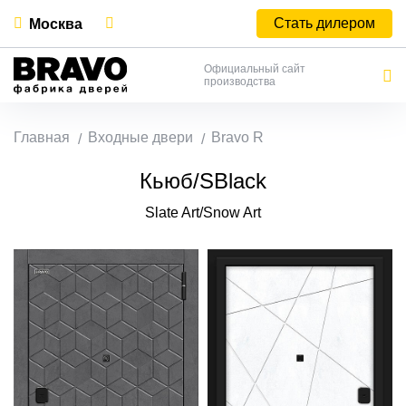
Стать дилером
Москва
Официальный сайт
производства
Главная
Входные двери
Bravo R
Кьюб/SBlack
Slate Art/Snow Art