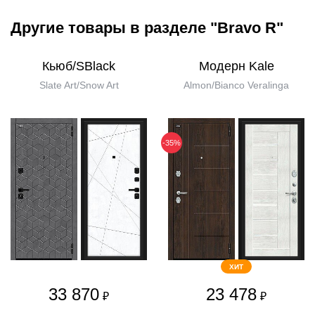
Другие товары в разделе "Bravo R"
Кьюб/SBlack
Модерн Kale
Slate Art/Snow Art
Almon/Bianco Veralinga
-35%
ХИТ
33 870
23 478
₽
₽