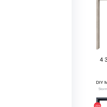
4 
DIY 
Stor
-25%