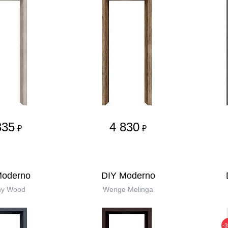
335
4 830
₽
₽
Moderno
DIY Moderno
my Wood
Wenge Melinga
-