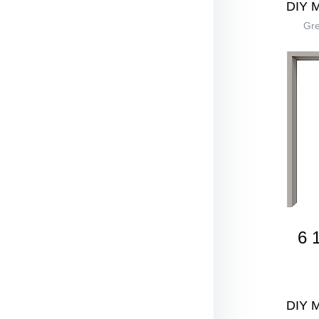
DIY 
Gre
6 
DIY 