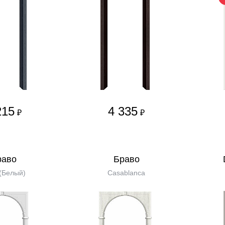
215
4 335
₽
₽
равo
Бравo
(Белый)
Casablanca