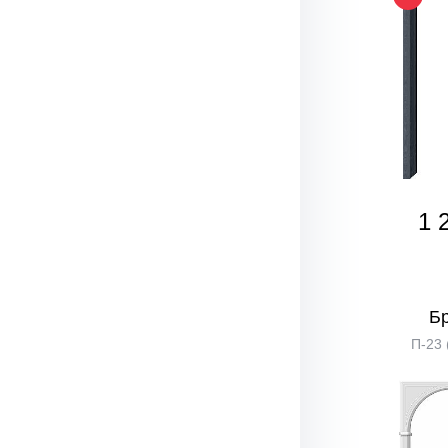
1 
Б
П-23 