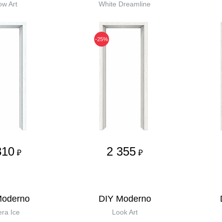
w Art
White Dreamline
-25%
310
2 355
₽
₽
Moderno
DIY Moderno
era Ice
Look Art