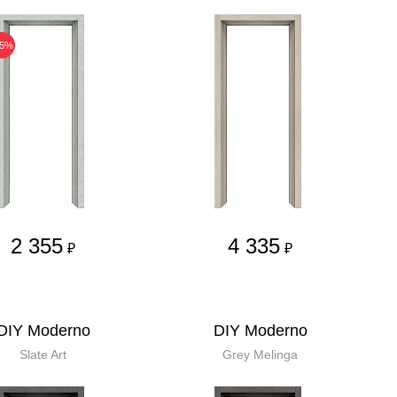
25%
2 355
4 335
₽
₽
DIY Moderno
DIY Moderno
Slate Art
Grey Melinga