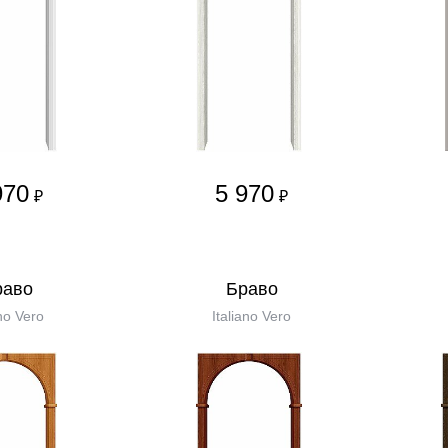
970
5 970
₽
₽
равo
Бравo
no Vero
Italiano Vero