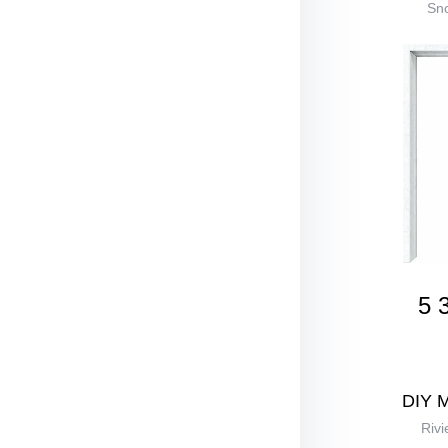
Sno
5 
DIY 
Rivi