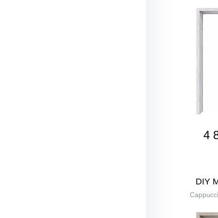
4 
DIY 
Cappucci