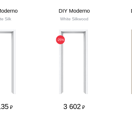
Moderno
DIY Moderno
te Silk
White Silkwood
-25%
135
3 602
₽
₽