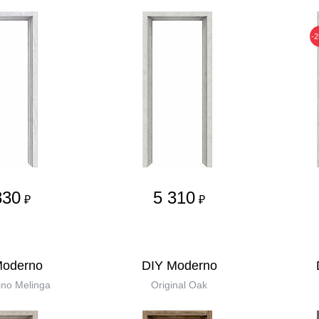
-
830
5 310
₽
₽
Moderno
DIY Moderno
no Melinga
Original Oak