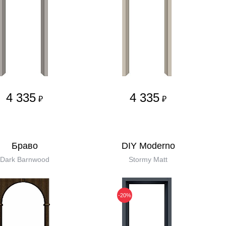
4 335
4 335
₽
₽
Бравo
DIY Moderno
Dark Barnwood
Stormy Matt
-20%