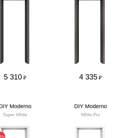
5 310
4 335
₽
₽
DIY Moderno
DIY Moderno
Super White
White Pro
35%