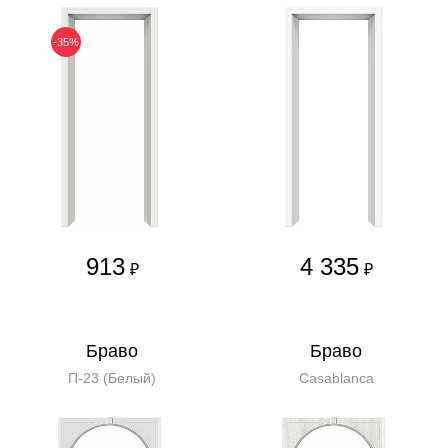
-35%
913
4 335
₽
₽
Бравo
Бравo
П-23 (Белый)
Casablanca