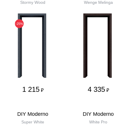
Stormy Wood
Wenge Melinga
-25%
1 215
4 335
₽
₽
DIY Moderno
DIY Moderno
Super White
White Pro