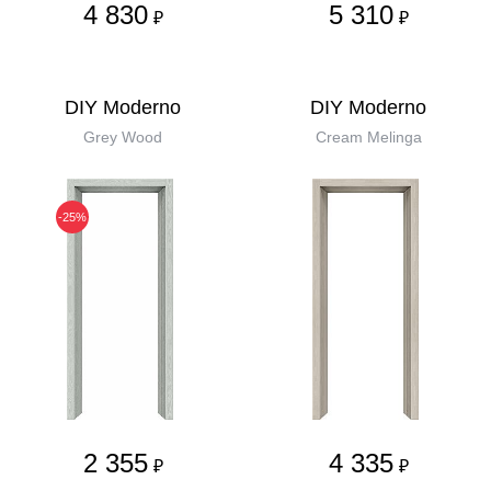
4 830
5 310
₽
₽
DIY Moderno
DIY Moderno
Grey Wood
Cream Melinga
-25%
2 355
4 335
₽
₽