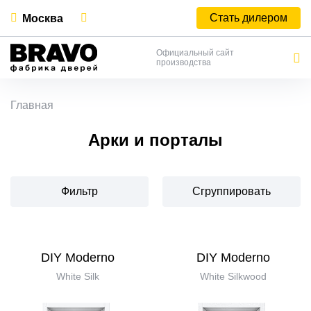
Стать дилером
Москва
Официальный сайт
производства
Главная
Арки и порталы
Фильтр
Сгруппировать
DIY Moderno
DIY Moderno
White Silk
White Silkwood