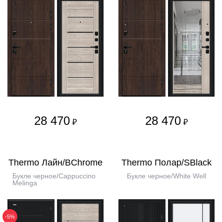
28 470
28 470
₽
₽
Thermo Лайн/BChrome
Thermo Полар/SBlack
Букле черное/Cappuccino
Букле черное/White Well
Melinga
-5%