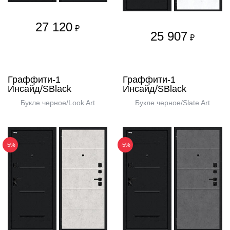
27 120
₽
25 907
₽
Граффити-1
Граффити-1
Инсайд/SBlack
Инсайд/SBlack
Букле черное/Look Art
Букле черное/Slate Art
-5%
-5%