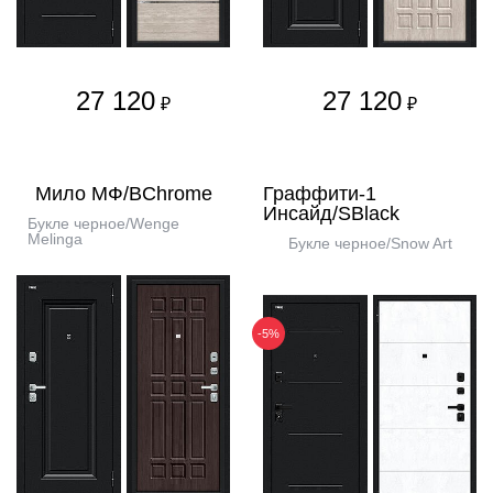
27 120
27 120
₽
₽
Мило МФ/BChrome
Граффити-1
Инсайд/SBlack
Букле черное/Wenge
Melinga
Букле черное/Snow Art
-5%