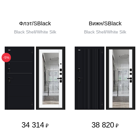
Флэт/SBlack
Вижн/SBlack
Black Shell/White Silk
Black Shell/White Silk
-5%
34 314
38 820
₽
₽