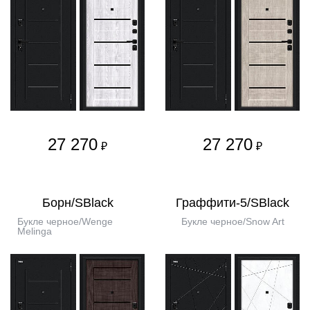
27 270
27 270
₽
₽
Борн/SBlack
Граффити-5/SBlack
Букле черное/Wenge
Букле черное/Snow Art
Melinga