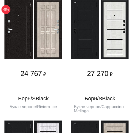
-5%
24 767
27 270
₽
₽
Борн/SBlack
Борн/SBlack
Букле черное/Riviera Ice
Букле черное/Cappuccino
Melinga