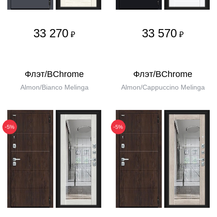
33 270
33 570
₽
₽
Флэт/BChrome
Флэт/BChrome
Almon/Bianco Melinga
Almon/Cappuccino Melinga
-5%
-5%