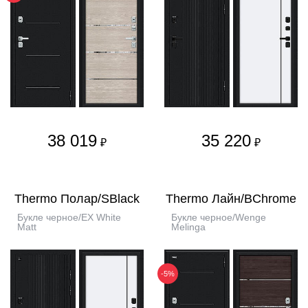
38 019
35 220
₽
₽
Thermo Полар/SBlack
Thermo Лайн/BChrome
Букле черное/EX White
Букле черное/Wenge
Matt
Melinga
-5%