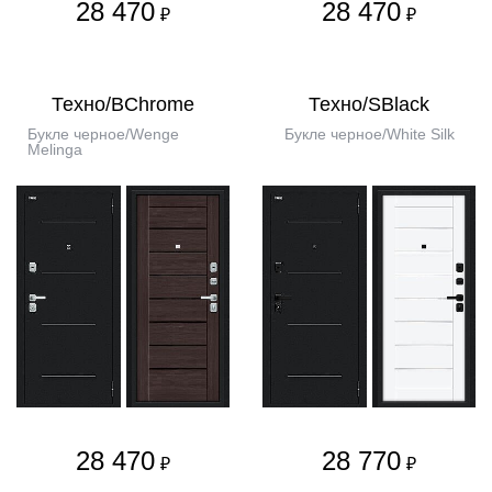
28 470
28 470
₽
₽
Техно/BChrome
Техно/SBlack
Букле черное/Wenge
Букле черное/White Silk
Melinga
28 470
28 770
₽
₽