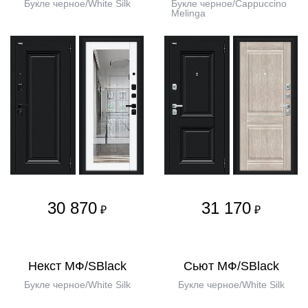
Букле черное/White Silk
Букле черное/Cappuccino
Melinga
30 870
31 170
₽
₽
Некст МФ/SBlack
Сьют МФ/SBlack
Букле черное/White Silk
Букле черное/White Silk