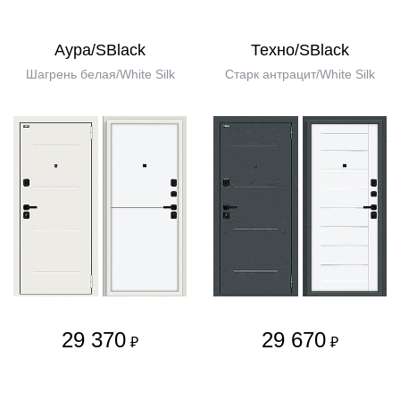
Аура/SBlack
Техно/SBlack
Шагрень белая/White Silk
Старк антрацит/White Silk
29 370
29 670
₽
₽