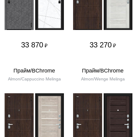
33 870
33 270
₽
₽
Прайм/BChrome
Прайм/BChrome
Almon/Cappuccino Melinga
Almon/Wenge Melinga