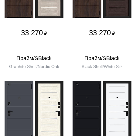
33 270
33 270
₽
₽
Прайм/SBlack
Прайм/SBlack
Graphite Shell/Nordic Oak
Black Shell/White Silk