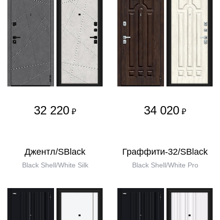
32 220
34 020
₽
₽
Джентл/SBlack
Граффити-32/SBlack
Black Shell/White Silk
Black Shell/White Pro