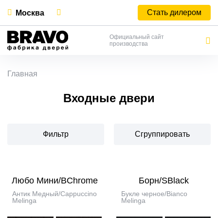
Стать дилером
Москва
Официальный сайт
производства
Главная
Входные двери
Фильтр
Сгруппировать
Любо Мини/BChrome
Борн/SBlack
Антик Медный/Cappuccino
Букле черное/Bianco
Melinga
Melinga