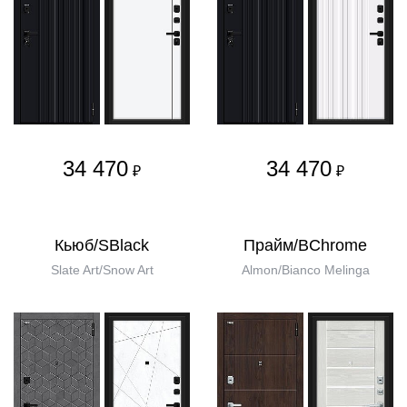
34 470
34 470
₽
₽
Кьюб/SBlack
Прайм/BChrome
Slate Art/Snow Art
Almon/Bianco Melinga