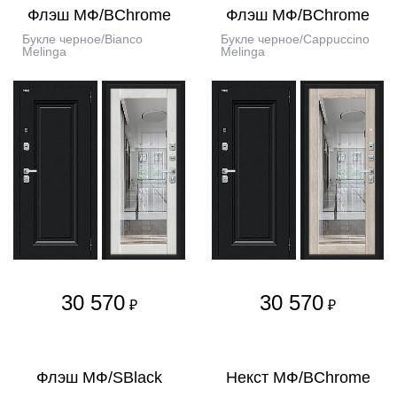
Флэш МФ/BChrome
Флэш МФ/BChrome
Букле черное/Bianco
Букле черное/Cappuccino
Melinga
Melinga
30 570
30 570
₽
₽
Флэш МФ/SBlack
Некст МФ/BChrome