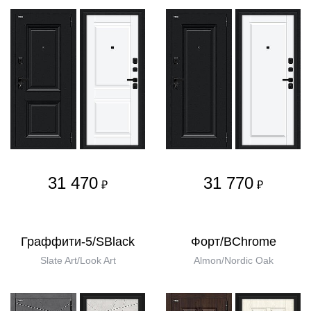
31 470
31 770
₽
₽
Граффити-5/SBlack
Форт/BChrome
Slate Art/Look Art
Almon/Nordic Oak