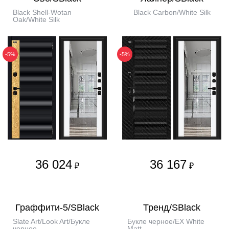
Black Shell-Wotan
Black Carbon/White Silk
Oak/White Silk
-5%
-5%
36 024
36 167
₽
₽
Граффити-5/SBlack
Тренд/SBlack
Slate Art/Look Art/Букле
Букле черное/EX White
черное
Matt