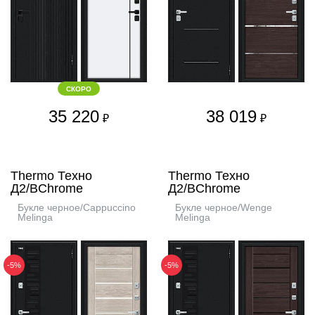
СКОРО
35 220
38 019
₽
₽
Thermo Техно
Thermo Техно
Д2/BChrome
Д2/BChrome
Букле черное/Cappuccino
Букле черное/Wenge
Melinga
Melinga
-5%
-5%