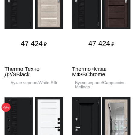
47 424
47 424
₽
₽
Thermo Техно
Thermo Флэш
Д2/SBlack
МФ/BChrome
Букле черное/White Silk
Букле черное/Cappuccino
Melinga
-5%