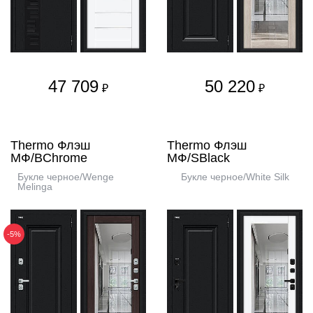
47 709
50 220
₽
₽
Thermo Флэш
Thermo Флэш
МФ/BChrome
МФ/SBlack
Букле черное/Wenge
Букле черное/White Silk
Melinga
-5%