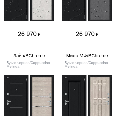
26 970
26 970
₽
₽
Лайн/BChrome
Мило МФ/BChrome
Букле черное/Cappuccino
Букле черное/Cappuccino
Melinga
Melinga