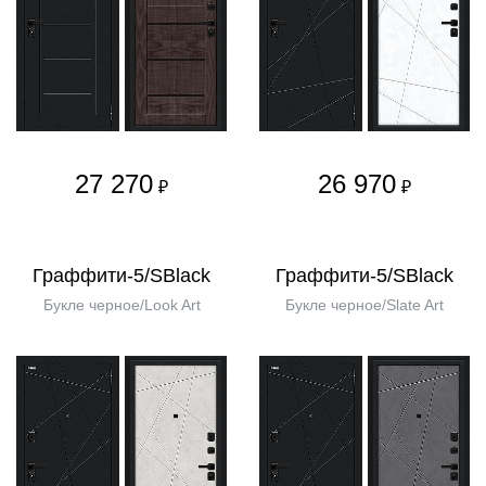
27 270
26 970
₽
₽
Граффити-5/SBlack
Граффити-5/SBlack
Букле черное/Look Art
Букле черное/Slate Art