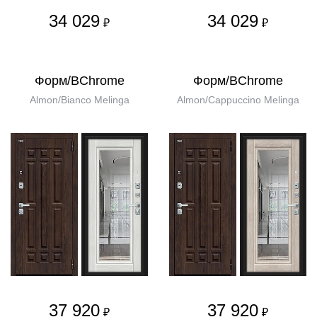
34 029
34 029
₽
₽
Форм/BChrome
Форм/BChrome
Almon/Bianco Melinga
Almon/Cappuccino Melinga
37 920
37 920
₽
₽