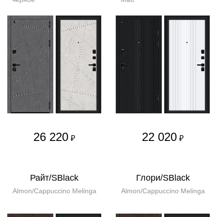
26 220
22 020
₽
₽
Райт/SBlack
Глори/SBlack
Almon/Cappuccino Melinga
Almon/Cappuccino Melinga