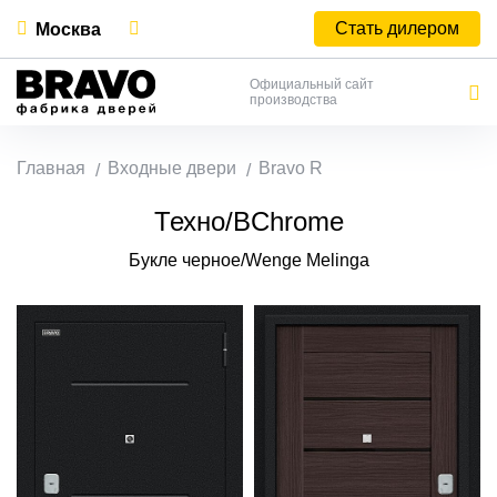
Стать дилером
Москва
Официальный сайт
производства
Главная
Входные двери
Bravo R
Техно/BChrome
Букле черное/Wenge Melinga