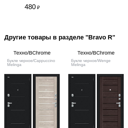
480
₽
Другие товары в разделе "Bravo R"
Техно/BChrome
Техно/BChrome
Букле черное/Cappuccino
Букле черное/Wenge
Melinga
Melinga