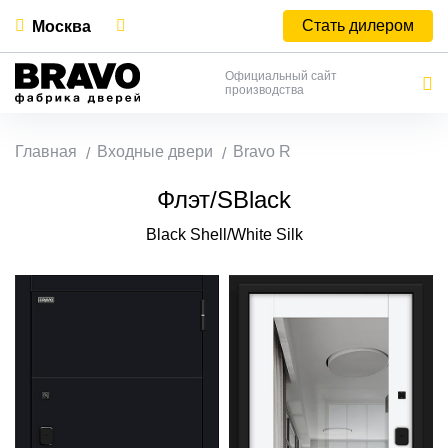
Стать дилером
Москва
Официальный сайт
производства
Главная
Входные двери
Bravo R
Флэт/SBlack
Black Shell/White Silk