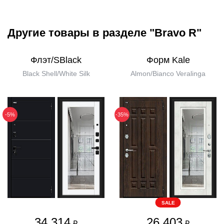
Другие товары в разделе "Bravo R"
Флэт/SBlack
Форм Kale
Black Shell/White Silk
Almon/Bianco Veralinga
-5%
-35%
SALE
34 314
26 403
₽
₽