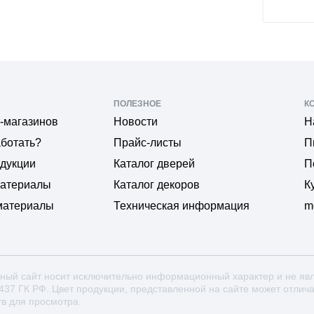
ПОЛЕЗНОЕ
К
-магазинов
Новости
Н
аботать?
Прайс-листы
П
одукции
Каталог дверей
П
материалы
Каталог декоров
К
материалы
Техническая информация
m
ный сайт носит исключительно информационный характер и не яв
 437 ГК РФ. Цвет продукции, представленной на сайте может отлич
тв для просмотра.