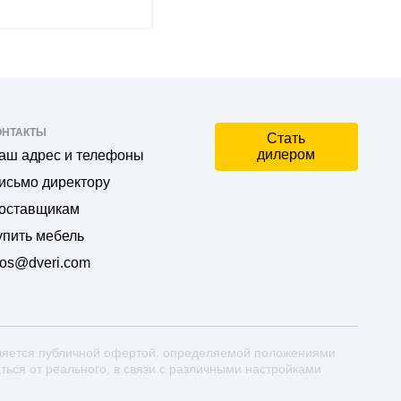
ОНТАКТЫ
Стать
дилером
аш адрес и телефоны
исьмо директору
оставщикам
упить мебель
os@dveri.com
ляется публичной офертой, определяемой положениями
аться от реального, в связи с различными настройками