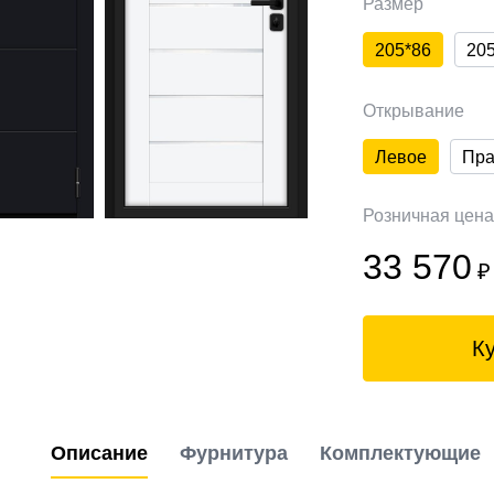
Размер
205*86
20
Открывание
Левое
Пра
Розничная цен
33 570
₽
К
Описание
Фурнитура
Комплектующие