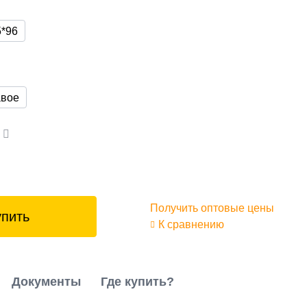
5*96
вое
а
Получить оптовые цены
упить
К сравнению
Документы
Где купить?