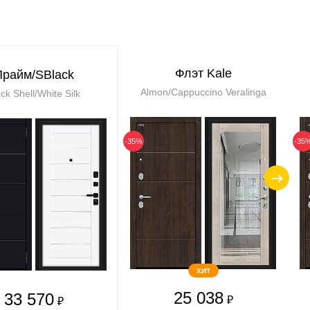
Флэт Kale
Прайм/SBlack
Almon/Cappuccino Veralinga
ck Shell/White Silk
-35%
-35
ХИТ
25 038
33 570
₽
₽