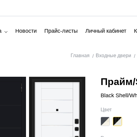
а
Новости
Прайс-листы
Личный кабинет
К
Главная
Входные двери
Прайм/
Black Shell/Whi
Цвет