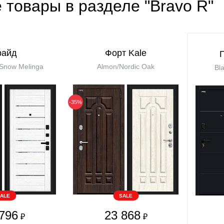
 товары в разделе "Bravo R"
райд
Форт Kale
/Snow Melinga
Almon/Nordic Oak
Bla
-35%
ALE
SALE
796
23 868
₽
₽