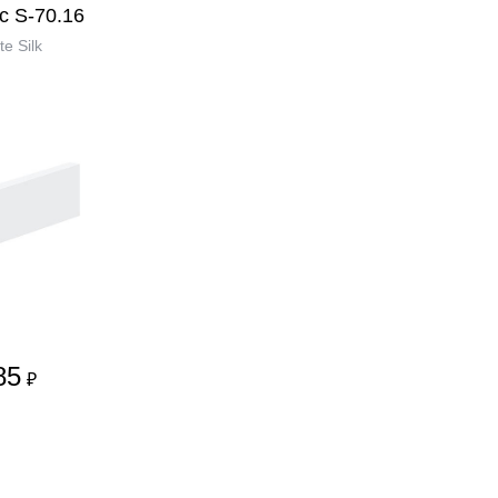
с S-70.16
te Silk
85
₽