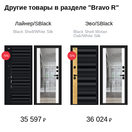
Другие товары в разделе "Bravo R"
Лайнер/SBlack
Эво/SBlack
Black Shell/White Silk
Black Shell-Wotan
Oak/White Silk
-5%
-5%
35 597
36 024
₽
₽