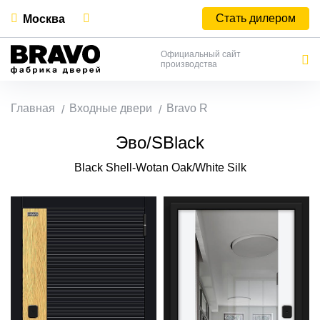
Стать дилером
Москва
Официальный сайт
производства
Главная
Входные двери
Bravo R
Эво/SBlack
Black Shell-Wotan Oak/White Silk