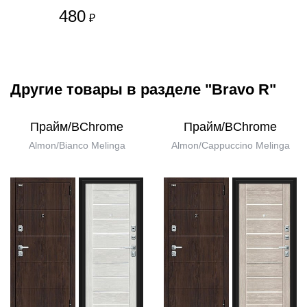
480
₽
Другие товары в разделе "Bravo R"
Прайм/BChrome
Прайм/BChrome
Almon/Bianco Melinga
Almon/Cappuccino Melinga