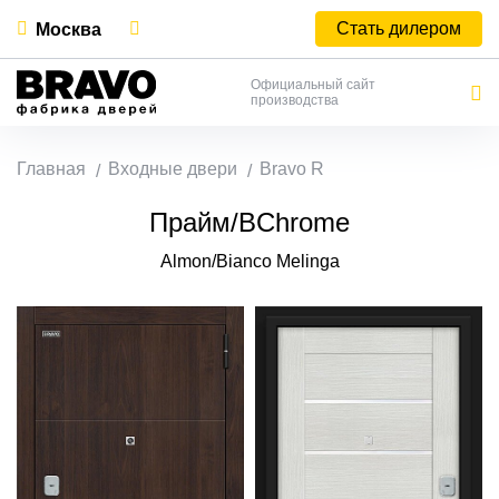
Стать дилером
Москва
Официальный сайт
производства
Главная
Входные двери
Bravo R
Прайм/BChrome
Almon/Bianco Melinga