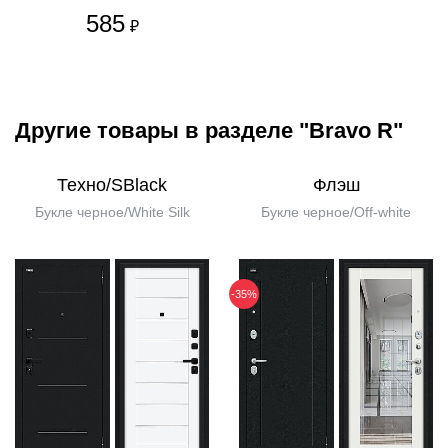
585
₽
Другие товары в разделе "Bravo R"
Техно/SBlack
Флэш
Букле черное/White Silk
Букле черное/Off-white
-35%