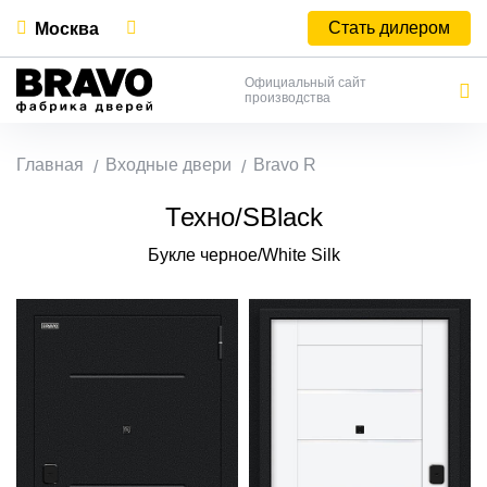
Стать дилером
Москва
Официальный сайт
производства
Главная
Входные двери
Bravo R
Техно/SBlack
Букле черное/White Silk