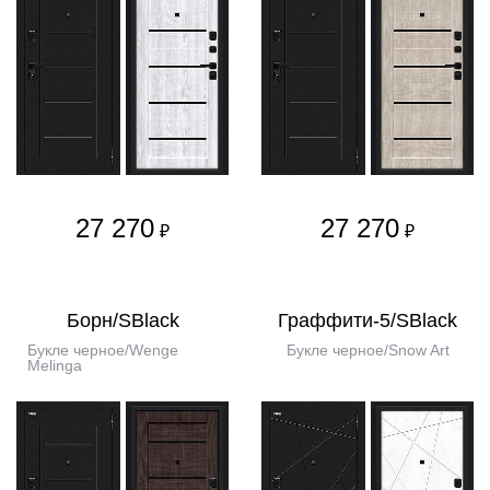
27 270
27 270
₽
₽
Борн/SBlack
Граффити-5/SBlack
Букле черное/Wenge
Букле черное/Snow Art
Melinga