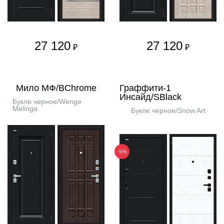
27 120
27 120
₽
₽
Мило МФ/BChrome
Граффити-1
Инсайд/SBlack
Букле черное/Wenge
Melinga
Букле черное/Snow Art
-5%