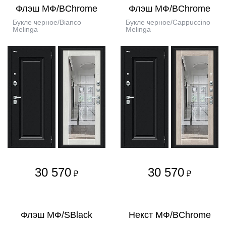
Флэш МФ/BChrome
Флэш МФ/BChrome
Букле черное/Bianco
Букле черное/Cappuccino
Melinga
Melinga
30 570
30 570
₽
₽
Флэш МФ/SBlack
Некст МФ/BChrome