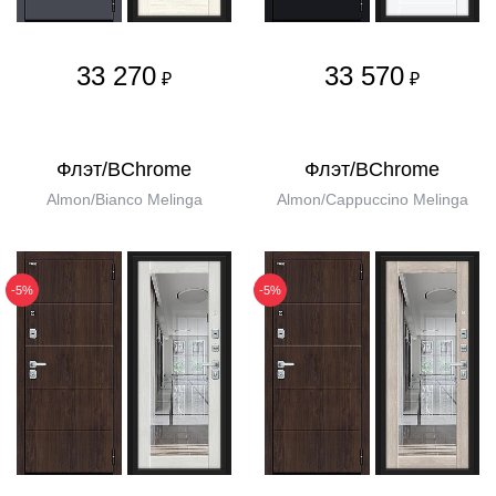
33 270
33 570
₽
₽
Флэт/BChrome
Флэт/BChrome
Almon/Bianco Melinga
Almon/Cappuccino Melinga
-5%
-5%