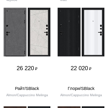
26 220
22 020
₽
₽
Райт/SBlack
Глори/SBlack
Almon/Cappuccino Melinga
Almon/Cappuccino Melinga