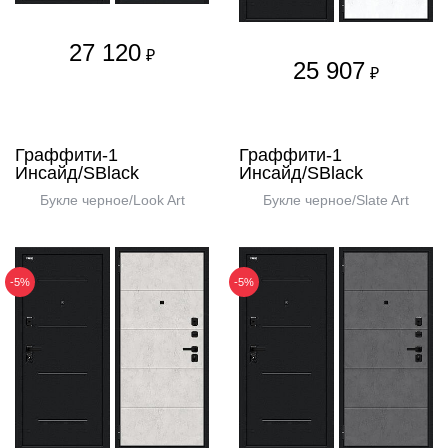
27 120
₽
25 907
₽
Граффити-1
Граффити-1
Инсайд/SBlack
Инсайд/SBlack
Букле черное/Look Art
Букле черное/Slate Art
-5%
-5%