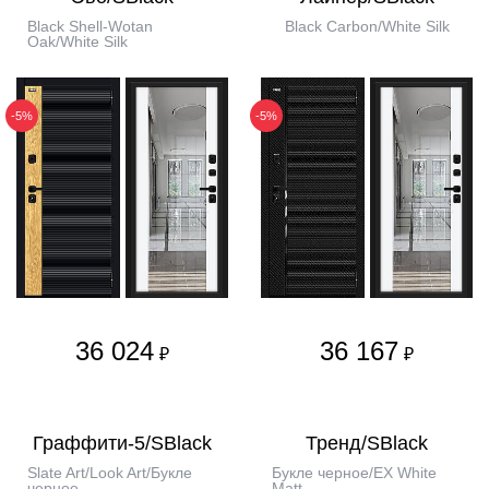
Black Shell-Wotan
Black Carbon/White Silk
Oak/White Silk
-5%
-5%
36 024
36 167
₽
₽
Граффити-5/SBlack
Тренд/SBlack
Slate Art/Look Art/Букле
Букле черное/EX White
черное
Matt