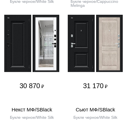
Букле черное/White Silk
Букле черное/Cappuccino
Melinga
30 870
31 170
₽
₽
Некст МФ/SBlack
Сьют МФ/SBlack
Букле черное/White Silk
Букле черное/White Silk