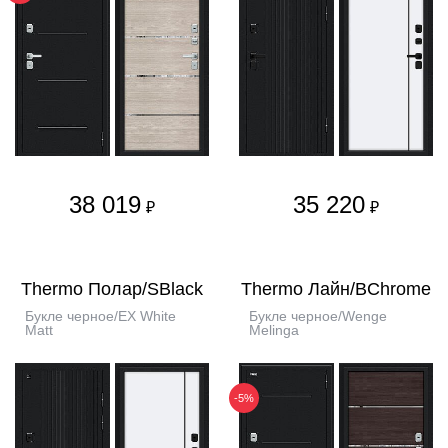
38 019
35 220
₽
₽
Thermo Полар/SBlack
Thermo Лайн/BChrome
Букле черное/EX White
Букле черное/Wenge
Matt
Melinga
-5%