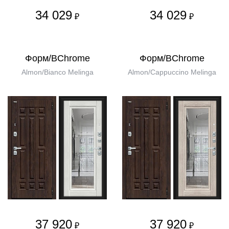
34 029
34 029
₽
₽
Форм/BChrome
Форм/BChrome
Almon/Bianco Melinga
Almon/Cappuccino Melinga
37 920
37 920
₽
₽