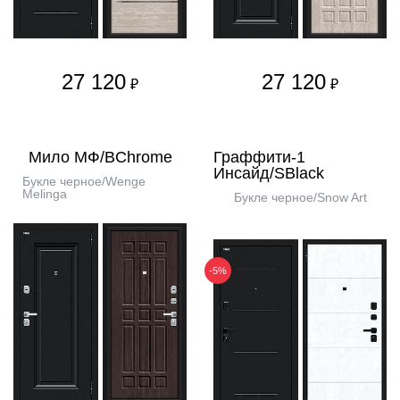
27 120
27 120
₽
₽
Мило МФ/BChrome
Граффити-1
Инсайд/SBlack
Букле черное/Wenge
Melinga
Букле черное/Snow Art
-5%