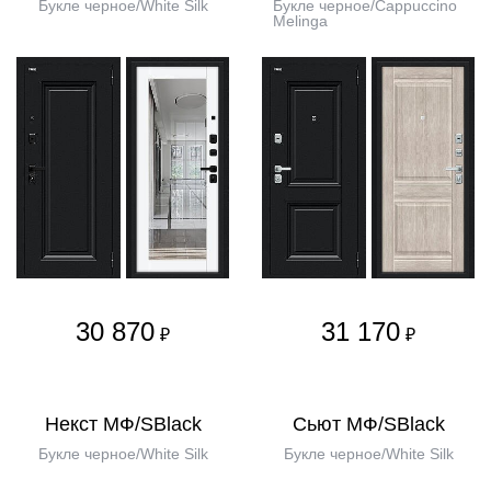
Букле черное/White Silk
Букле черное/Cappuccino
Melinga
30 870
31 170
₽
₽
Некст МФ/SBlack
Сьют МФ/SBlack
Букле черное/White Silk
Букле черное/White Silk