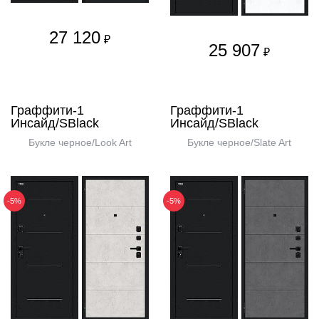
27 120
₽
25 907
₽
Граффити-1
Граффити-1
Инсайд/SBlack
Инсайд/SBlack
Букле черное/Look Art
Букле черное/Slate Art
-5%
-5%