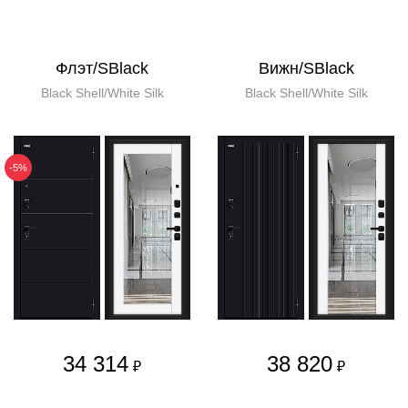
Флэт/SBlack
Вижн/SBlack
Black Shell/White Silk
Black Shell/White Silk
-5%
34 314
38 820
₽
₽