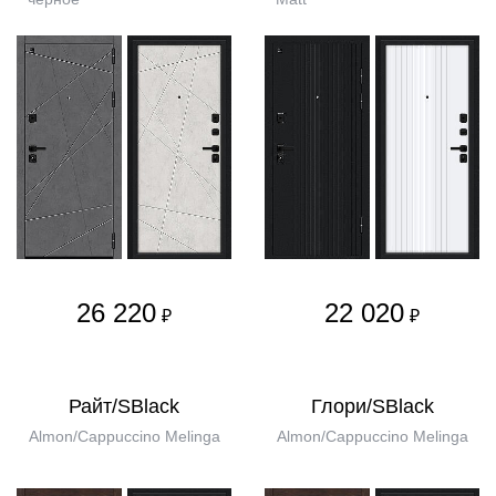
26 220
22 020
₽
₽
Райт/SBlack
Глори/SBlack
Almon/Cappuccino Melinga
Almon/Cappuccino Melinga