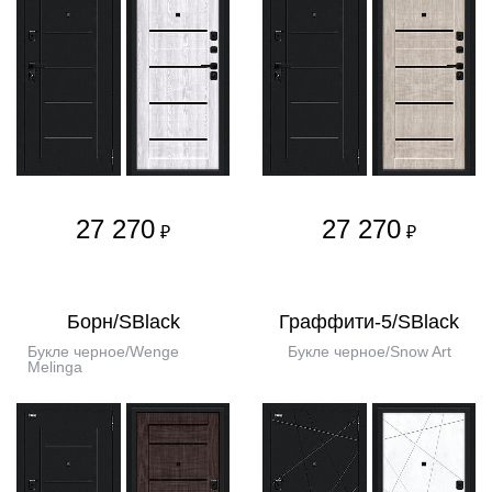
27 270
27 270
₽
₽
Борн/SBlack
Граффити-5/SBlack
Букле черное/Wenge
Букле черное/Snow Art
Melinga