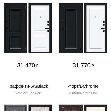
31 470
31 770
₽
₽
Граффити-5/SBlack
Форт/BChrome
Slate Art/Look Art
Almon/Nordic Oak