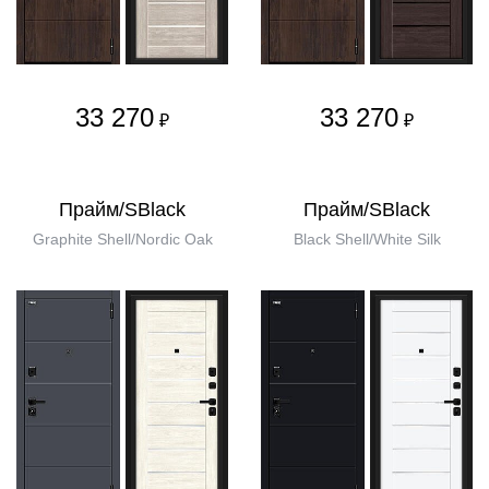
33 270
33 270
₽
₽
Прайм/SBlack
Прайм/SBlack
Graphite Shell/Nordic Oak
Black Shell/White Silk