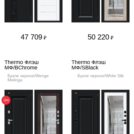
47 709
50 220
₽
₽
Thermo Флэш
Thermo Флэш
МФ/BChrome
МФ/SBlack
Букле черное/Wenge
Букле черное/White Silk
Melinga
-5%