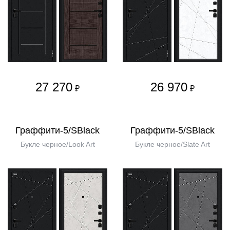
27 270
26 970
₽
₽
Граффити-5/SBlack
Граффити-5/SBlack
Букле черное/Look Art
Букле черное/Slate Art