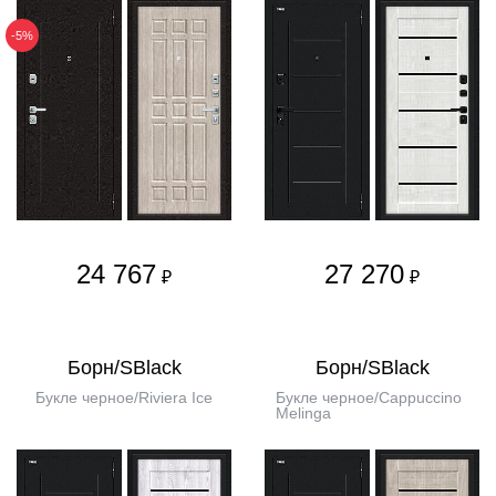
-5%
24 767
27 270
₽
₽
Борн/SBlack
Борн/SBlack
Букле черное/Riviera Ice
Букле черное/Cappuccino
Melinga