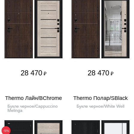
28 470
28 470
₽
₽
Thermo Лайн/BChrome
Thermo Полар/SBlack
Букле черное/Cappuccino
Букле черное/White Well
Melinga
-5%