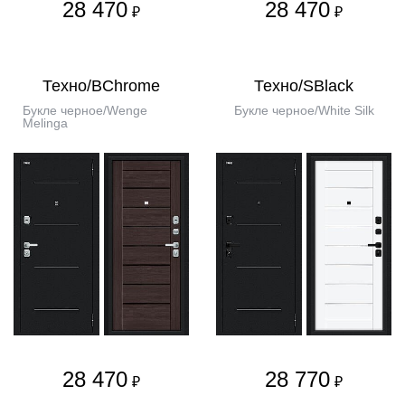
28 470
28 470
₽
₽
Техно/BChrome
Техно/SBlack
Букле черное/Wenge
Букле черное/White Silk
Melinga
28 470
28 770
₽
₽