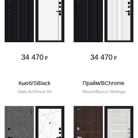
34 470
34 470
₽
₽
Кьюб/SBlack
Прайм/BChrome
Slate Art/Snow Art
Almon/Bianco Melinga