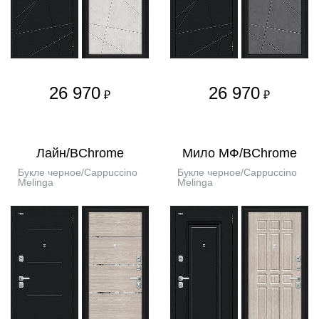
26 970
26 970
₽
₽
Лайн/BChrome
Мило МФ/BChrome
Букле черное/Cappuccino
Букле черное/Cappuccino
Melinga
Melinga