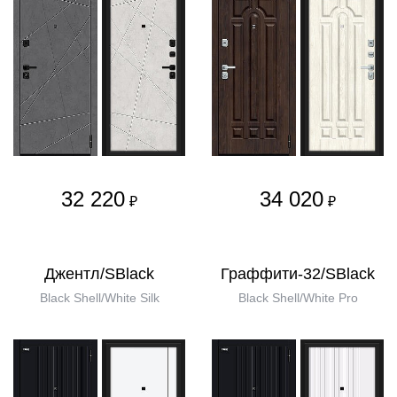
32 220
34 020
₽
₽
Джентл/SBlack
Граффити-32/SBlack
Black Shell/White Silk
Black Shell/White Pro