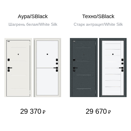
Аура/SBlack
Техно/SBlack
Шагрень белая/White Silk
Старк антрацит/White Silk
29 370
29 670
₽
₽