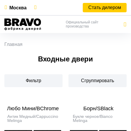
Стать дилером
Москва
Официальный сайт
производства
Главная
Входные двери
Фильтр
Сгруппировать
Любо Мини/BChrome
Борн/SBlack
Антик Медный/Cappuccino
Букле черное/Bianco
Melinga
Melinga