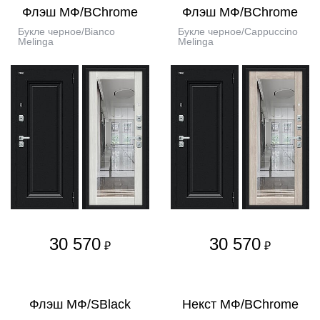
Флэш МФ/BChrome
Флэш МФ/BChrome
Букле черное/Bianco
Букле черное/Cappuccino
Melinga
Melinga
30 570
30 570
₽
₽
Флэш МФ/SBlack
Некст МФ/BChrome