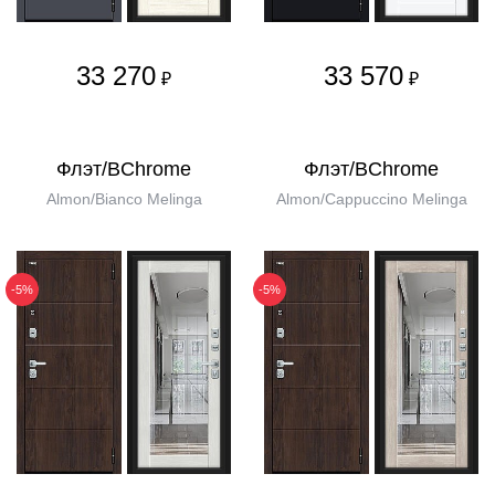
33 270
33 570
₽
₽
Флэт/BChrome
Флэт/BChrome
Almon/Bianco Melinga
Almon/Cappuccino Melinga
-5%
-5%