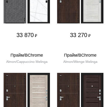
33 870
33 270
₽
₽
Прайм/BChrome
Прайм/BChrome
Almon/Cappuccino Melinga
Almon/Wenge Melinga