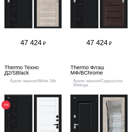
47 424
47 424
₽
₽
Thermo Техно
Thermo Флэш
Д2/SBlack
МФ/BChrome
Букле черное/White Silk
Букле черное/Cappuccino
Melinga
-5%