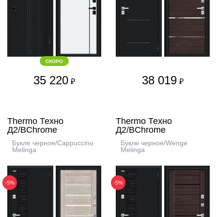
СКОРО
35 220
38 019
₽
₽
Thermo Техно
Thermo Техно
Д2/BChrome
Д2/BChrome
Букле черное/Cappuccino
Букле черное/Wenge
Melinga
Melinga
-5%
-5%