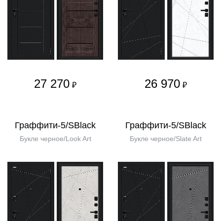
27 270
26 970
₽
₽
Граффити-5/SBlack
Граффити-5/SBlack
Букле черное/Look Art
Букле черное/Slate Art