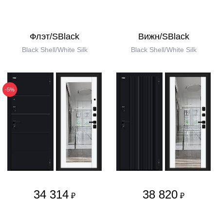
Флэт/SBlack
Вижн/SBlack
Black Shell/White Silk
Black Shell/White Silk
-5%
34 314
38 820
₽
₽