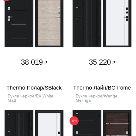
38 019
35 220
₽
₽
Thermo Полар/SBlack
Thermo Лайн/BChrome
Букле черное/EX White
Букле черное/Wenge
Matt
Melinga
-5%