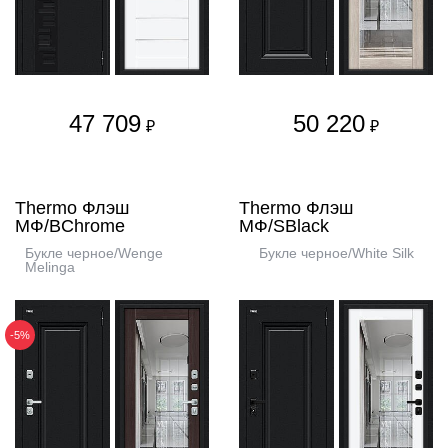
47 709
50 220
₽
₽
Thermo Флэш
Thermo Флэш
МФ/BChrome
МФ/SBlack
Букле черное/Wenge
Букле черное/White Silk
Melinga
-5%