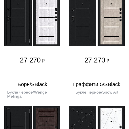
27 270
27 270
₽
₽
Борн/SBlack
Граффити-5/SBlack
Букле черное/Wenge
Букле черное/Snow Art
Melinga