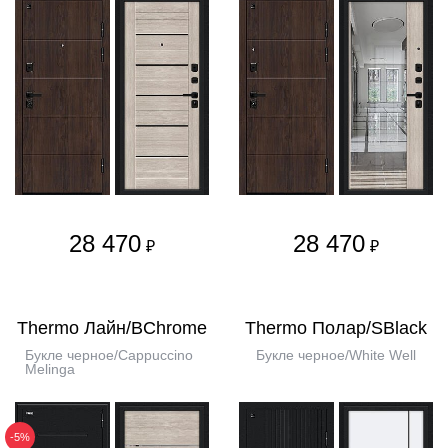
28 470
28 470
₽
₽
Thermo Лайн/BChrome
Thermo Полар/SBlack
Букле черное/Cappuccino
Букле черное/White Well
Melinga
-5%