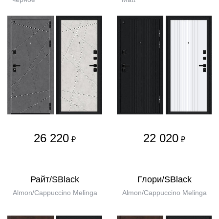
26 220
22 020
₽
₽
Райт/SBlack
Глори/SBlack
Almon/Cappuccino Melinga
Almon/Cappuccino Melinga