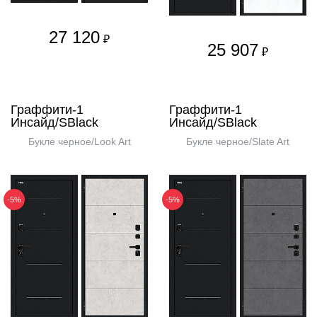
27 120
₽
25 907
₽
Граффити-1
Граффити-1
Инсайд/SBlack
Инсайд/SBlack
Букле черное/Look Art
Букле черное/Slate Art
-5%
-5%