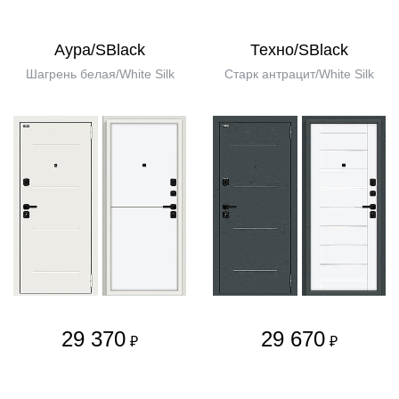
Аура/SBlack
Техно/SBlack
Шагрень белая/White Silk
Старк антрацит/White Silk
29 370
29 670
₽
₽