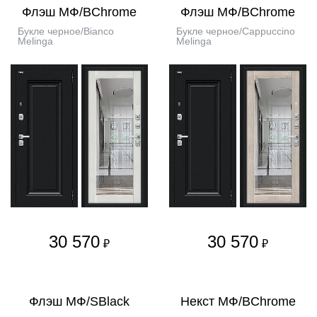
Флэш МФ/BChrome
Флэш МФ/BChrome
Букле черное/Bianco
Букле черное/Cappuccino
Melinga
Melinga
30 570
30 570
₽
₽
Флэш МФ/SBlack
Некст МФ/BChrome