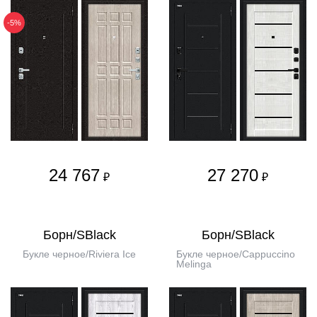
-5%
24 767
27 270
₽
₽
Борн/SBlack
Борн/SBlack
Букле черное/Riviera Ice
Букле черное/Cappuccino
Melinga