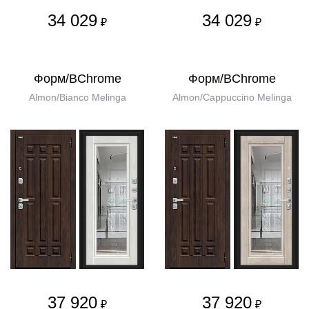
34 029
34 029
₽
₽
Форм/BChrome
Форм/BChrome
Almon/Bianco Melinga
Almon/Cappuccino Melinga
37 920
37 920
₽
₽