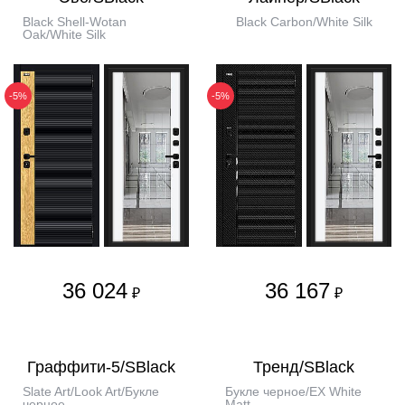
Black Shell-Wotan
Black Carbon/White Silk
Oak/White Silk
-5%
-5%
36 024
36 167
₽
₽
Граффити-5/SBlack
Тренд/SBlack
Slate Art/Look Art/Букле
Букле черное/EX White
черное
Matt