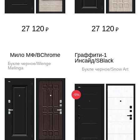
27 120
27 120
₽
₽
Мило МФ/BChrome
Граффити-1
Инсайд/SBlack
Букле черное/Wenge
Melinga
Букле черное/Snow Art
-5%