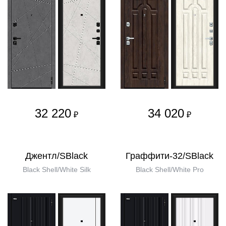
32 220
34 020
₽
₽
Джентл/SBlack
Граффити-32/SBlack
Black Shell/White Silk
Black Shell/White Pro