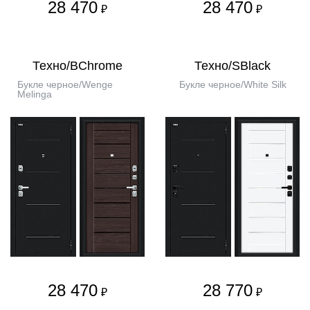
28 470
28 470
₽
₽
Техно/BChrome
Техно/SBlack
Букле черное/Wenge
Букле черное/White Silk
Melinga
28 470
28 770
₽
₽