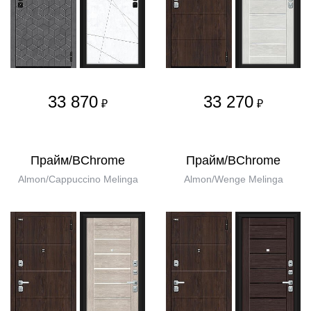
33 870
33 270
₽
₽
Прайм/BChrome
Прайм/BChrome
Almon/Cappuccino Melinga
Almon/Wenge Melinga