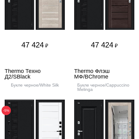
47 424
47 424
₽
₽
Thermo Техно
Thermo Флэш
Д2/SBlack
МФ/BChrome
Букле черное/White Silk
Букле черное/Cappuccino
Melinga
-5%