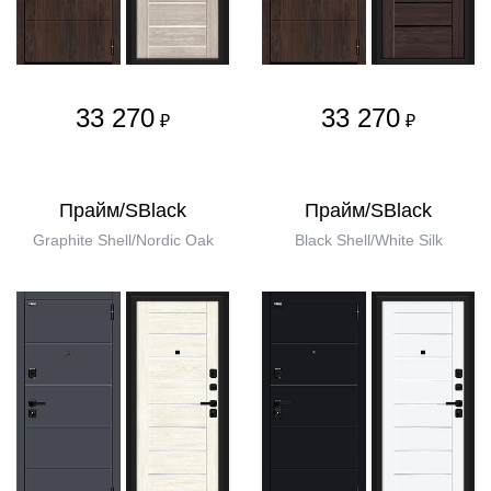
33 270
33 270
₽
₽
Прайм/SBlack
Прайм/SBlack
Graphite Shell/Nordic Oak
Black Shell/White Silk