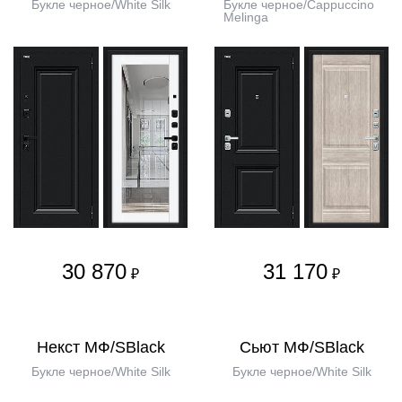
Букле черное/White Silk
Букле черное/Cappuccino
Melinga
30 870
31 170
₽
₽
Некст МФ/SBlack
Сьют МФ/SBlack
Букле черное/White Silk
Букле черное/White Silk