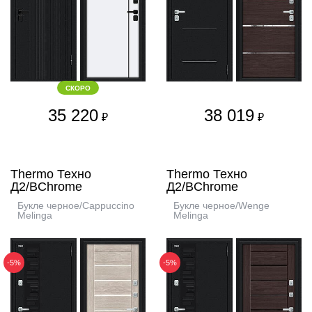
СКОРО
35 220
38 019
₽
₽
Thermo Техно
Thermo Техно
Д2/BChrome
Д2/BChrome
Букле черное/Cappuccino
Букле черное/Wenge
Melinga
Melinga
-5%
-5%