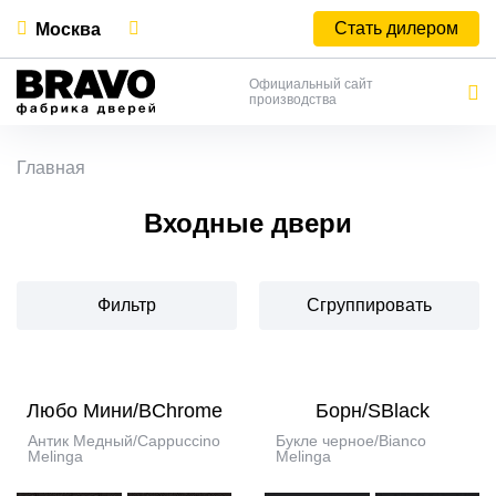
Стать дилером
Москва
Официальный сайт
производства
Главная
Входные двери
Фильтр
Сгруппировать
Любо Мини/BChrome
Борн/SBlack
Антик Медный/Cappuccino
Букле черное/Bianco
Melinga
Melinga