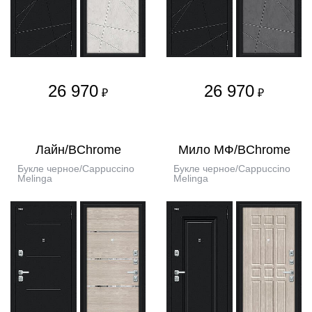
26 970
26 970
₽
₽
Лайн/BChrome
Мило МФ/BChrome
Букле черное/Cappuccino
Букле черное/Cappuccino
Melinga
Melinga