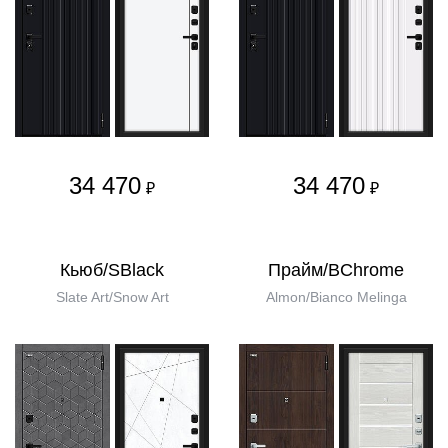
34 470
34 470
₽
₽
Кьюб/SBlack
Прайм/BChrome
Slate Art/Snow Art
Almon/Bianco Melinga