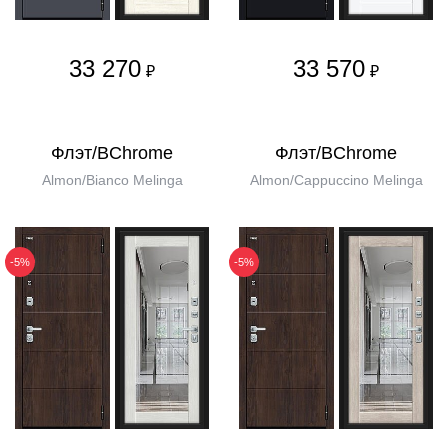
33 270
33 570
₽
₽
Флэт/BChrome
Флэт/BChrome
Almon/Bianco Melinga
Almon/Cappuccino Melinga
-5%
-5%