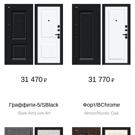
31 470
31 770
₽
₽
Граффити-5/SBlack
Форт/BChrome
Slate Art/Look Art
Almon/Nordic Oak