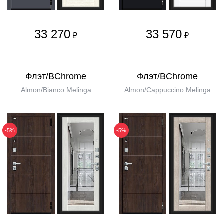
33 270
33 570
₽
₽
Флэт/BChrome
Флэт/BChrome
Almon/Bianco Melinga
Almon/Cappuccino Melinga
-5%
-5%