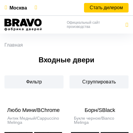
Стать дилером
Москва
Официальный сайт
производства
Главная
Входные двери
Фильтр
Сгруппировать
Любо Мини/BChrome
Борн/SBlack
Антик Медный/Cappuccino
Букле черное/Bianco
Melinga
Melinga