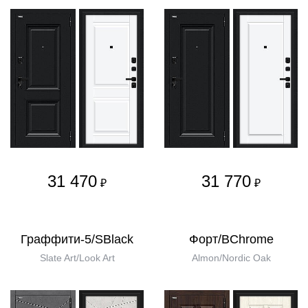
31 470
31 770
₽
₽
Граффити-5/SBlack
Форт/BChrome
Slate Art/Look Art
Almon/Nordic Oak