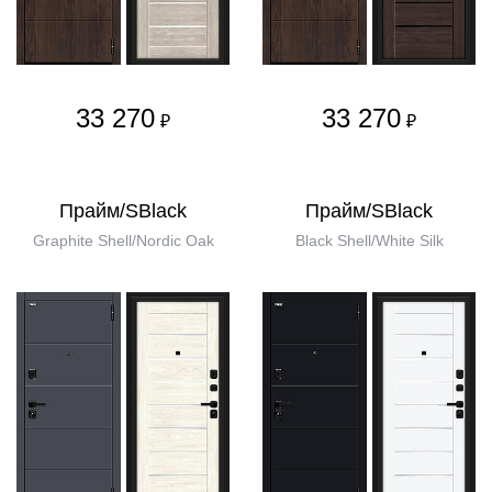
33 270
33 270
₽
₽
Прайм/SBlack
Прайм/SBlack
Graphite Shell/Nordic Oak
Black Shell/White Silk