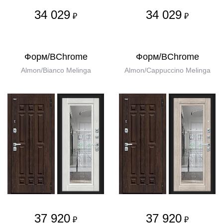
34 029
34 029
₽
₽
Форм/BChrome
Форм/BChrome
Almon/Bianco Melinga
Almon/Cappuccino Melinga
37 920
37 920
₽
₽