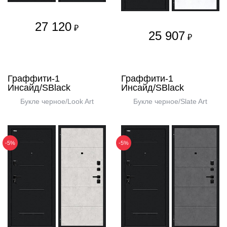
27 120
₽
25 907
₽
Граффити-1
Граффити-1
Инсайд/SBlack
Инсайд/SBlack
Букле черное/Look Art
Букле черное/Slate Art
-5%
-5%