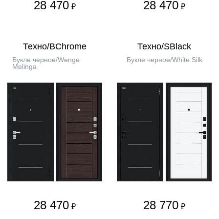
28 470
28 470
₽
₽
Техно/BChrome
Техно/SBlack
Букле черное/Wenge
Букле черное/White Silk
Melinga
28 470
28 770
₽
₽