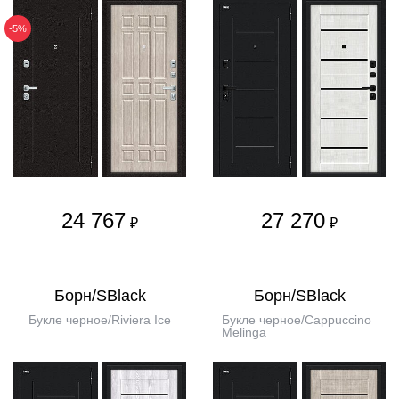
-5%
24 767
27 270
₽
₽
Борн/SBlack
Борн/SBlack
Букле черное/Riviera Ice
Букле черное/Cappuccino
Melinga