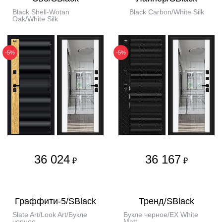
Black Shell-Wotan
Black Carbon/White Silk
Oak/White Silk
-5%
-5%
36 024
36 167
₽
₽
Граффити-5/SBlack
Тренд/SBlack
Slate Art/Look Art/Букле
Букле черное/EX White
черное
Matt