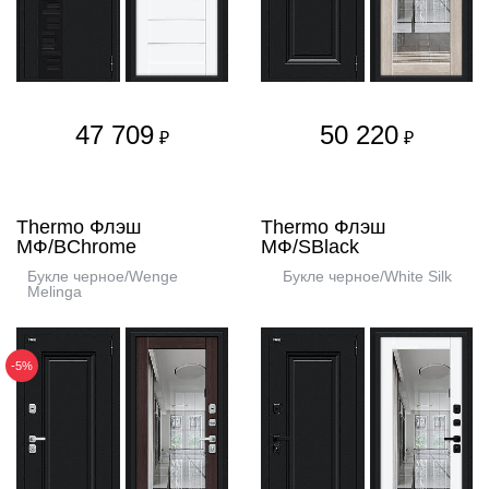
47 709
50 220
₽
₽
Thermo Флэш
Thermo Флэш
МФ/BChrome
МФ/SBlack
Букле черное/Wenge
Букле черное/White Silk
Melinga
-5%