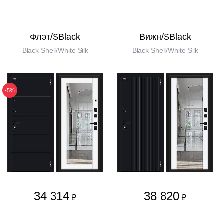
Флэт/SBlack
Вижн/SBlack
Black Shell/White Silk
Black Shell/White Silk
-5%
34 314
38 820
₽
₽