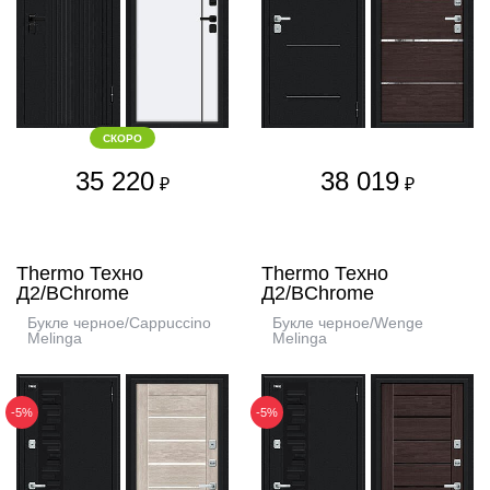
СКОРО
35 220
38 019
₽
₽
Thermo Техно
Thermo Техно
Д2/BChrome
Д2/BChrome
Букле черное/Cappuccino
Букле черное/Wenge
Melinga
Melinga
-5%
-5%