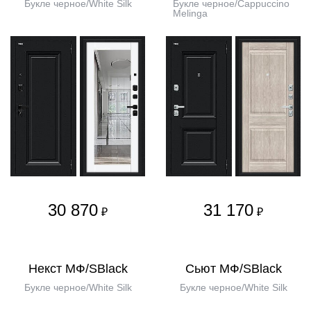
Букле черное/White Silk
Букле черное/Cappuccino
Melinga
30 870
31 170
₽
₽
Некст МФ/SBlack
Сьют МФ/SBlack
Букле черное/White Silk
Букле черное/White Silk