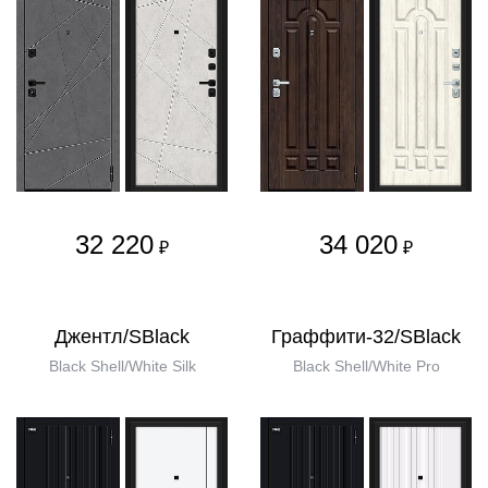
32 220
34 020
₽
₽
Джентл/SBlack
Граффити-32/SBlack
Black Shell/White Silk
Black Shell/White Pro