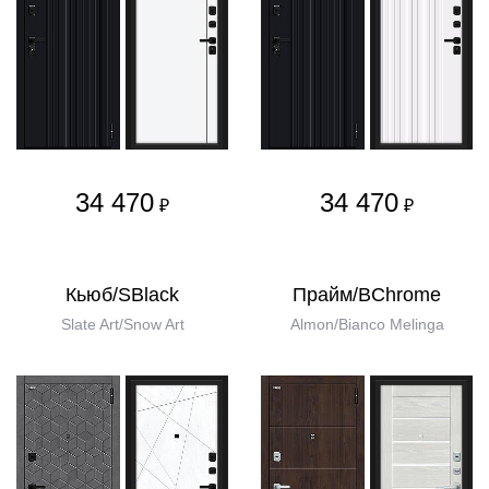
34 470
34 470
₽
₽
Кьюб/SBlack
Прайм/BChrome
Slate Art/Snow Art
Almon/Bianco Melinga