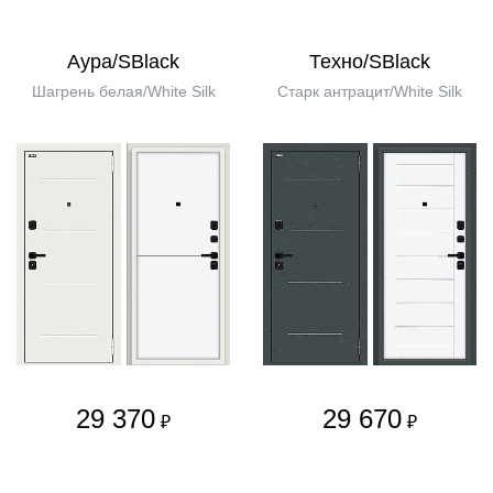
Аура/SBlack
Техно/SBlack
Шагрень белая/White Silk
Старк антрацит/White Silk
29 370
29 670
₽
₽