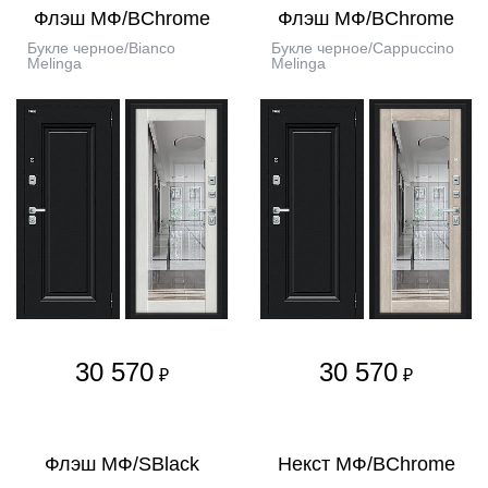
Флэш МФ/BChrome
Флэш МФ/BChrome
Букле черное/Bianco
Букле черное/Cappuccino
Melinga
Melinga
30 570
30 570
₽
₽
Флэш МФ/SBlack
Некст МФ/BChrome