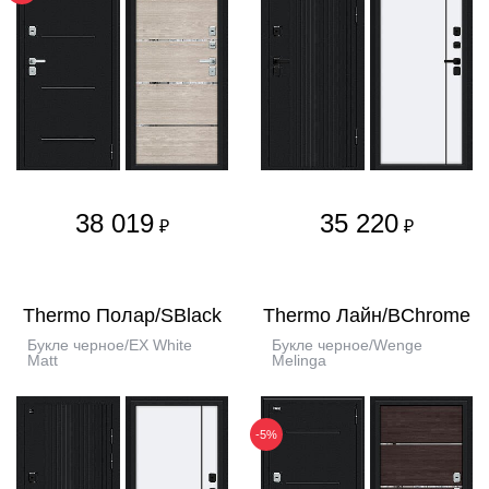
38 019
35 220
₽
₽
Thermo Полар/SBlack
Thermo Лайн/BChrome
Букле черное/EX White
Букле черное/Wenge
Matt
Melinga
-5%