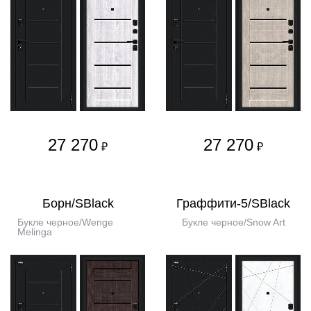
27 270
27 270
₽
₽
Борн/SBlack
Граффити-5/SBlack
Букле черное/Wenge
Букле черное/Snow Art
Melinga