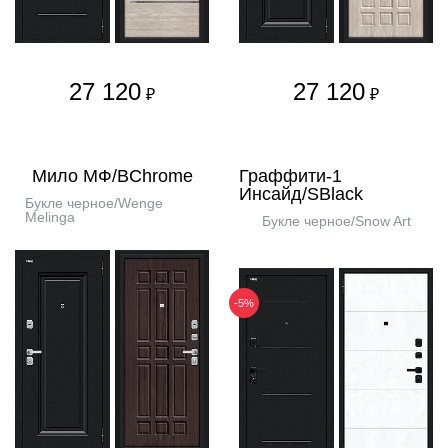
27 120
27 120
₽
₽
Мило МФ/BChrome
Граффити-1
Инсайд/SBlack
Букле черное/Wenge
Melinga
Букле черное/Snow Art
-5%