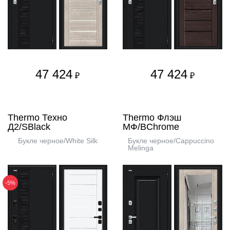
47 424
47 424
₽
₽
Thermo Техно
Thermo Флэш
Д2/SBlack
МФ/BChrome
Букле черное/White Silk
Букле черное/Cappuccino
Melinga
-5%