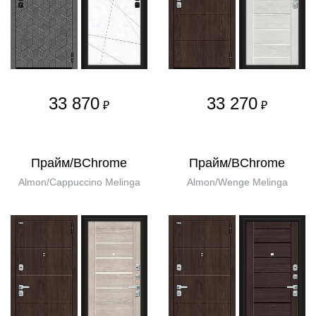
33 870
33 270
₽
₽
Прайм/BChrome
Прайм/BChrome
Almon/Cappuccino Melinga
Almon/Wenge Melinga