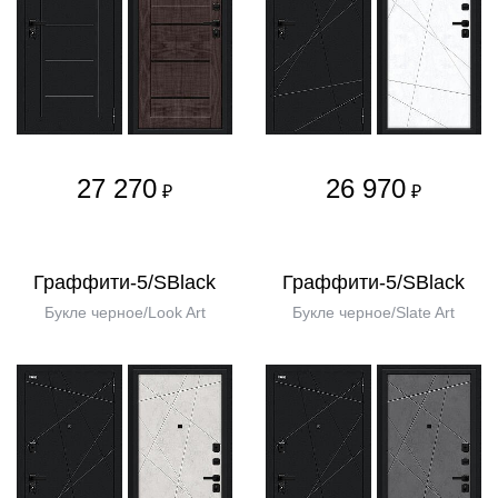
27 270
26 970
₽
₽
Граффити-5/SBlack
Граффити-5/SBlack
Букле черное/Look Art
Букле черное/Slate Art