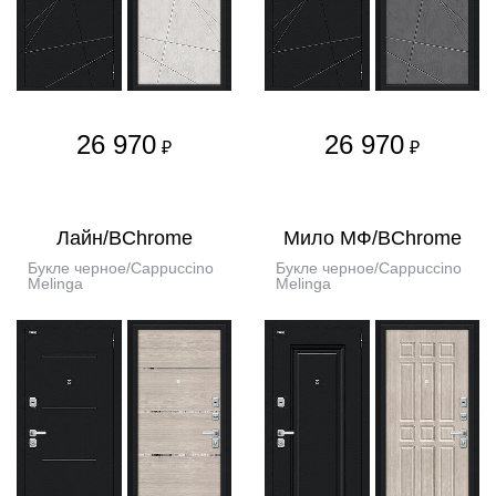
26 970
26 970
₽
₽
Лайн/BChrome
Мило МФ/BChrome
Букле черное/Cappuccino
Букле черное/Cappuccino
Melinga
Melinga