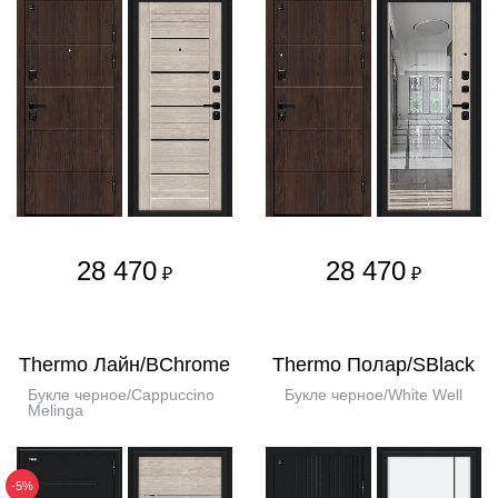
28 470
28 470
₽
₽
Thermo Лайн/BChrome
Thermo Полар/SBlack
Букле черное/Cappuccino
Букле черное/White Well
Melinga
-5%