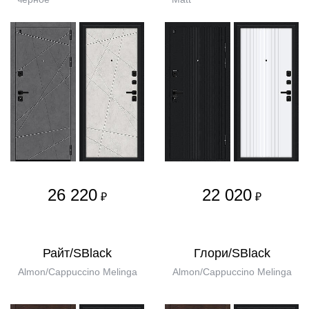
26 220
22 020
₽
₽
Райт/SBlack
Глори/SBlack
Almon/Cappuccino Melinga
Almon/Cappuccino Melinga