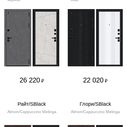
26 220
22 020
₽
₽
Райт/SBlack
Глори/SBlack
Almon/Cappuccino Melinga
Almon/Cappuccino Melinga