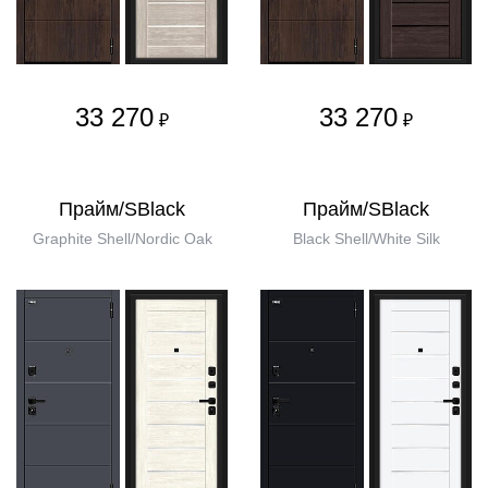
33 270
33 270
₽
₽
Прайм/SBlack
Прайм/SBlack
Graphite Shell/Nordic Oak
Black Shell/White Silk