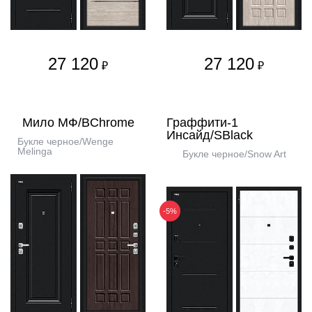
27 120
27 120
₽
₽
Мило МФ/BChrome
Граффити-1
Инсайд/SBlack
Букле черное/Wenge
Melinga
Букле черное/Snow Art
-5%