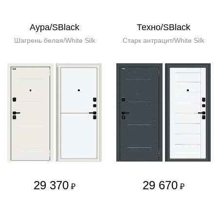
Аура/SBlack
Техно/SBlack
Шагрень белая/White Silk
Старк антрацит/White Silk
29 370
29 670
₽
₽