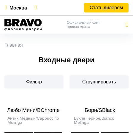
Стать дилером
Москва
Официальный сайт
производства
Главная
Входные двери
Фильтр
Сгруппировать
Любо Мини/BChrome
Борн/SBlack
Антик Медный/Cappuccino
Букле черное/Bianco
Melinga
Melinga