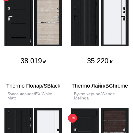
38 019
35 220
₽
₽
Thermo Полар/SBlack
Thermo Лайн/BChrome
Букле черное/EX White
Букле черное/Wenge
Matt
Melinga
-5%