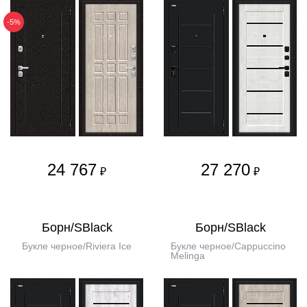
-5%
24 767
27 270
₽
₽
Борн/SBlack
Борн/SBlack
Букле черное/Riviera Ice
Букле черное/Cappuccino
Melinga