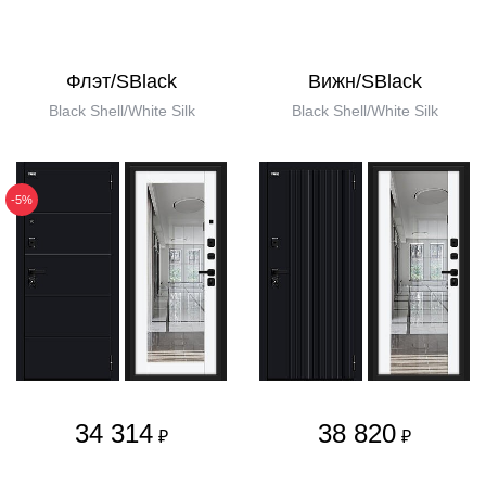
Флэт/SBlack
Вижн/SBlack
Black Shell/White Silk
Black Shell/White Silk
-5%
34 314
38 820
₽
₽