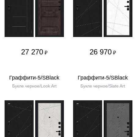
27 270
26 970
₽
₽
Граффити-5/SBlack
Граффити-5/SBlack
Букле черное/Look Art
Букле черное/Slate Art