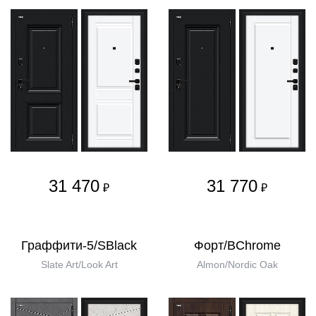
31 470
31 770
₽
₽
Граффити-5/SBlack
Форт/BChrome
Slate Art/Look Art
Almon/Nordic Oak