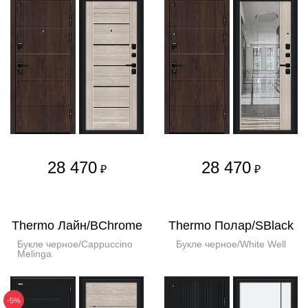
28 470
28 470
₽
₽
Thermo Лайн/BChrome
Thermo Полар/SBlack
Букле черное/Cappuccino
Букле черное/White Well
Melinga
-5%