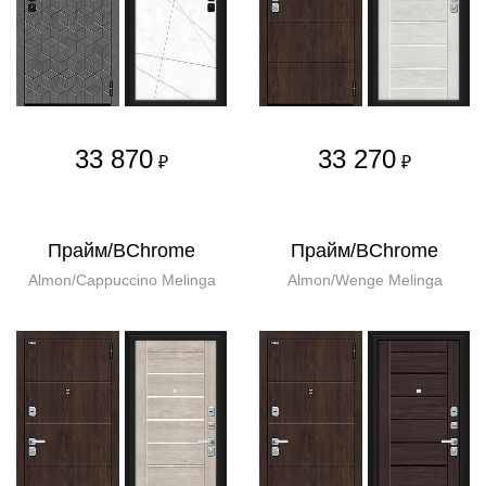
33 870
33 270
₽
₽
Прайм/BChrome
Прайм/BChrome
Almon/Cappuccino Melinga
Almon/Wenge Melinga