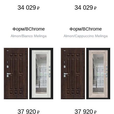
34 029
34 029
₽
₽
Форм/BChrome
Форм/BChrome
Almon/Bianco Melinga
Almon/Cappuccino Melinga
37 920
37 920
₽
₽