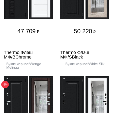
47 709
50 220
₽
₽
Thermo Флэш
Thermo Флэш
МФ/BChrome
МФ/SBlack
Букле черное/Wenge
Букле черное/White Silk
Melinga
-5%