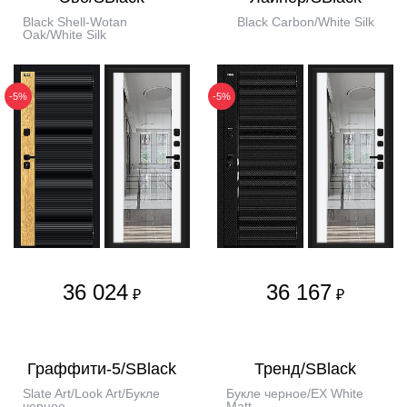
Black Shell-Wotan
Black Carbon/White Silk
Oak/White Silk
-5%
-5%
36 024
36 167
₽
₽
Граффити-5/SBlack
Тренд/SBlack
Slate Art/Look Art/Букле
Букле черное/EX White
черное
Matt