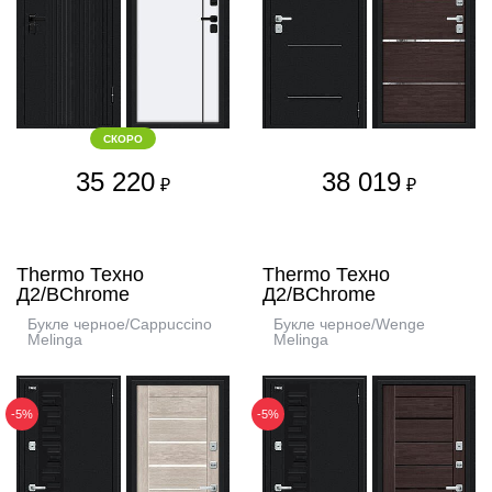
СКОРО
35 220
38 019
₽
₽
Thermo Техно
Thermo Техно
Д2/BChrome
Д2/BChrome
Букле черное/Cappuccino
Букле черное/Wenge
Melinga
Melinga
-5%
-5%