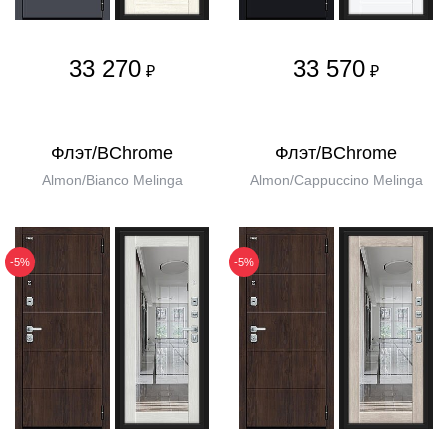
33 270
33 570
₽
₽
Флэт/BChrome
Флэт/BChrome
Almon/Bianco Melinga
Almon/Cappuccino Melinga
-5%
-5%