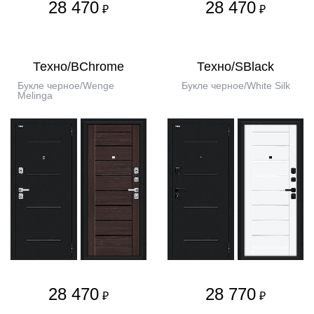
28 470
28 470
₽
₽
Техно/BChrome
Техно/SBlack
Букле черное/Wenge
Букле черное/White Silk
Melinga
28 470
28 770
₽
₽