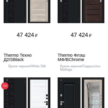
47 424
47 424
₽
₽
Thermo Техно
Thermo Флэш
Д2/SBlack
МФ/BChrome
Букле черное/White Silk
Букле черное/Cappuccino
Melinga
-5%