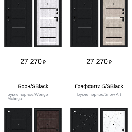
27 270
27 270
₽
₽
Борн/SBlack
Граффити-5/SBlack
Букле черное/Wenge
Букле черное/Snow Art
Melinga