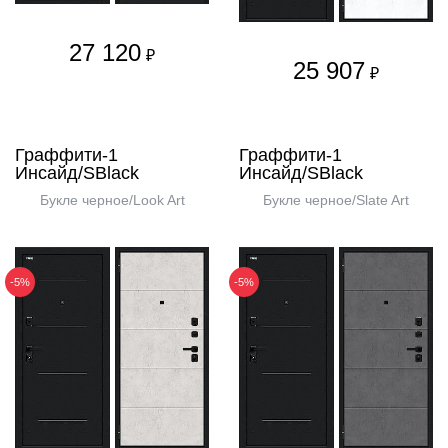
27 120
₽
25 907
₽
Граффити-1
Граффити-1
Инсайд/SBlack
Инсайд/SBlack
Букле черное/Look Art
Букле черное/Slate Art
-5%
-5%