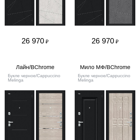
26 970
26 970
₽
₽
Лайн/BChrome
Мило МФ/BChrome
Букле черное/Cappuccino
Букле черное/Cappuccino
Melinga
Melinga