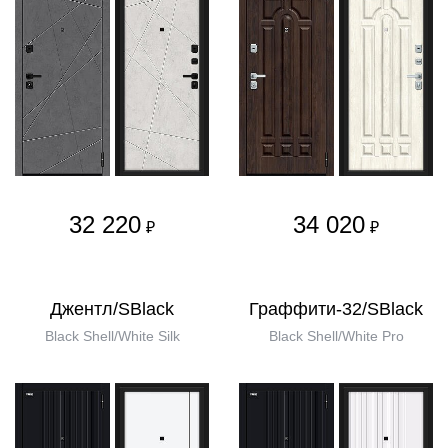
32 220
34 020
₽
₽
Джентл/SBlack
Граффити-32/SBlack
Black Shell/White Silk
Black Shell/White Pro