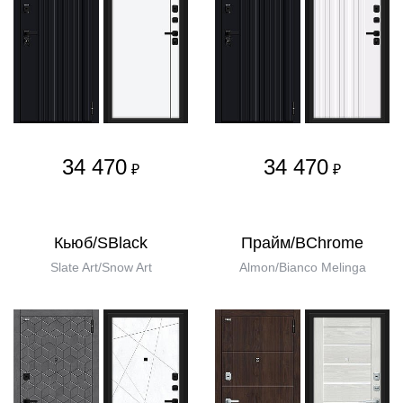
34 470
34 470
₽
₽
Кьюб/SBlack
Прайм/BChrome
Slate Art/Snow Art
Almon/Bianco Melinga