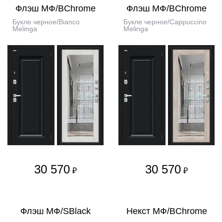
Флэш МФ/BChrome
Флэш МФ/BChrome
Букле черное/Bianco
Букле черное/Cappuccino
Melinga
Melinga
30 570
30 570
₽
₽
Флэш МФ/SBlack
Некст МФ/BChrome