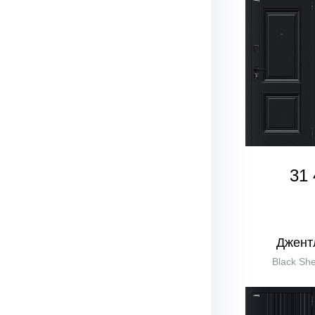
31 
Джент
Black She