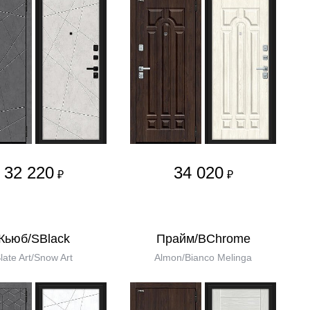
32 220
34 020
₽
₽
Кьюб/SBlack
Прайм/BChrome
late Art/Snow Art
Almon/Bianco Melinga