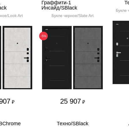
1
Граффити-1
Т
ack
Инсайд/SBlack
Букле 
ное/Look Art
Букле черное/Slate Art
-5%
907
25 907
₽
₽
/BChrome
Техно/SBlack