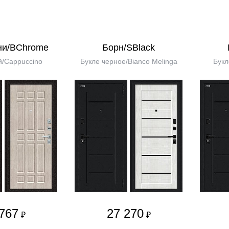
ни/BChrome
Борн/SBlack
/Cappuccino
Букле черное/Bianco Melinga
Букл
767
27 270
₽
₽