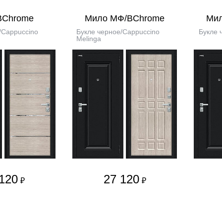
BChrome
Мило МФ/BChrome
Ми
/Cappuccino
Букле черное/Cappuccino
Букле 
Melinga
120
27 120
₽
₽