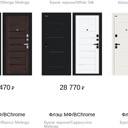
/Wenge Melinga
Букле черное/White Silk
Шагре
470
28 770
₽
₽
Ф/BChrome
Флэш МФ/BChrome
Фл
/Bianco Melinga
Букле черное/Cappuccino
Букл
Melinga