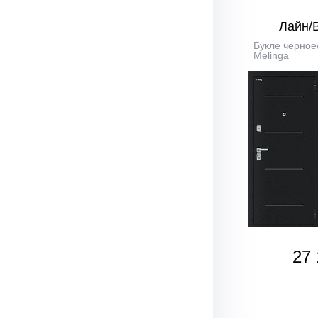
Лайн/
Букле черное
Melinga
27 