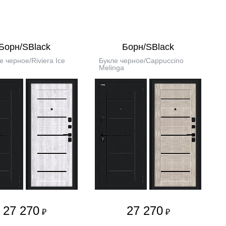
Борн/SBlack
Борн/SBlack
е черное/Riviera Ice
Букле черное/Cappuccino
Melinga
27 270
27 270
₽
₽