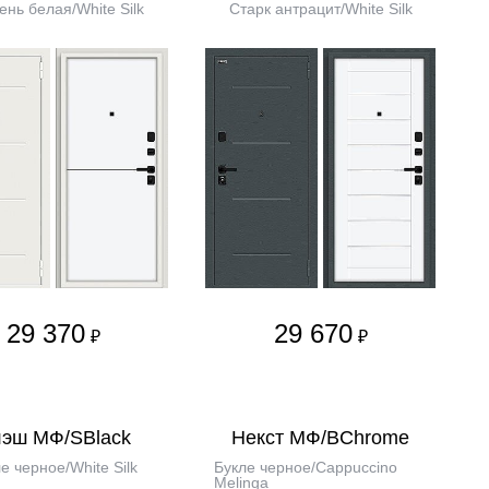
нь белая/White Silk
Старк антрацит/White Silk
29 370
29 670
₽
₽
эш МФ/SBlack
Некст МФ/BChrome
е черное/White Silk
Букле черное/Cappuccino
Melinga