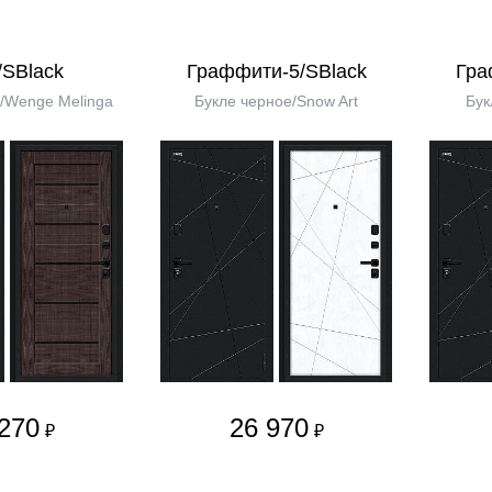
/SBlack
Граффити-5/SBlack
Гра
/Wenge Melinga
Букле черное/Snow Art
Бук
270
26 970
₽
₽