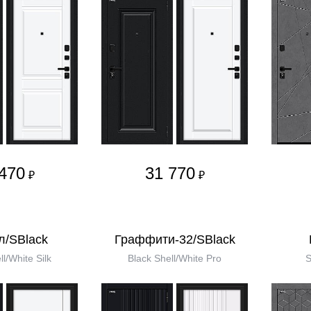
470
31 770
₽
₽
л/SBlack
Граффити-32/SBlack
ll/White Silk
Black Shell/White Pro
S