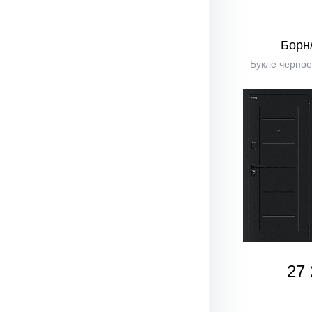
Борн
Букле черное
27 