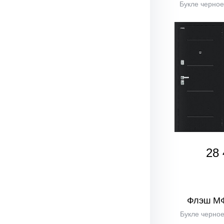
Букле черное
28 
Флэш М
Букле черное