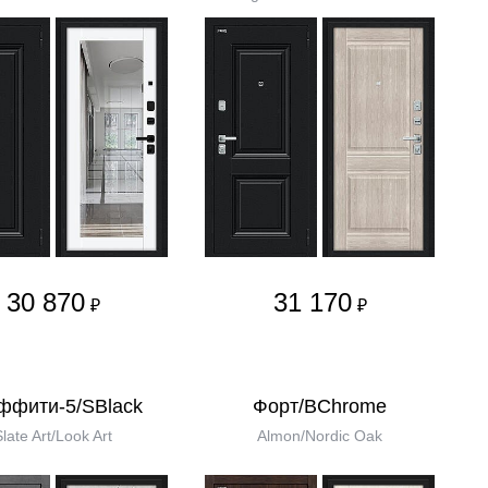
30 870
31 170
₽
₽
ффити-5/SBlack
Форт/BChrome
Slate Art/Look Art
Almon/Nordic Oak