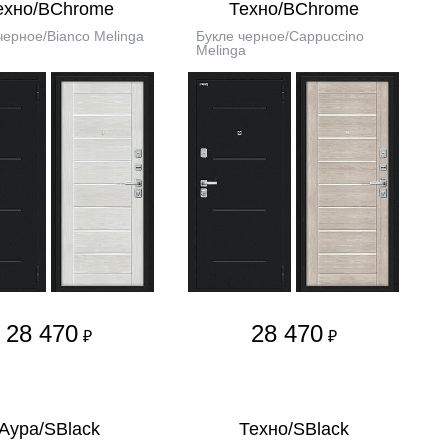
ехно/BChrome
Техно/BChrome
черное/Bianco Melinga
Букле черное/Cappuccino
Melinga
28 470
28 470
₽
₽
Аура/SBlack
Техно/SBlack