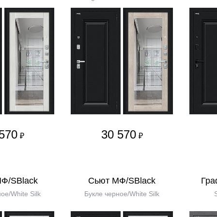
570
30 570
₽
₽
МФ/SBlack
Сьют МФ/SBlack
Гра
ое/White Silk
Букле черное/White Silk