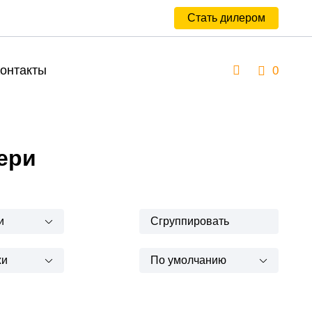
Стать дилером
онтакты
0
ери
и
Сгруппировать
жи
По умолчанию