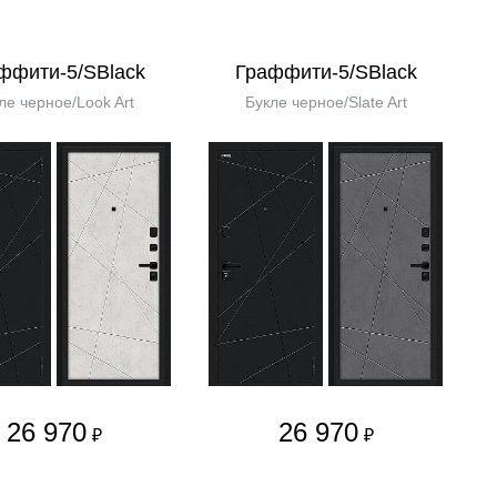
ффити-5/SBlack
Граффити-5/SBlack
ле черное/Look Art
Букле черное/Slate Art
26 970
26 970
₽
₽