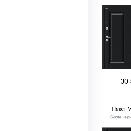
30 
Некст 
Букле черн