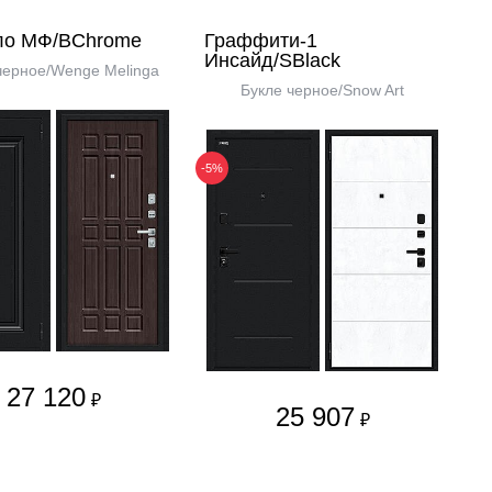
ло МФ/BChrome
Граффити-1
Инсайд/SBlack
черное/Wenge Melinga
Букле черное/Snow Art
-5%
27 120
₽
25 907
₽