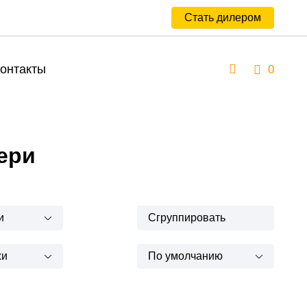
Стать дилером
онтакты
0
ери
и
Сгруппировать
жи
По умолчанию