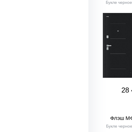
Букле черное
28 
Флэш М
Букле черное