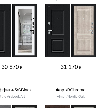
30 870
31 170
₽
₽
ффити-5/SBlack
Форт/BChrome
Slate Art/Look Art
Almon/Nordic Oak