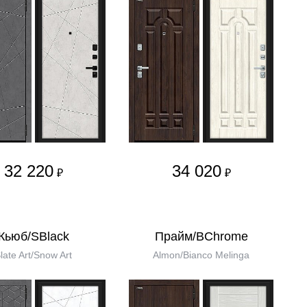
32 220
34 020
₽
₽
Кьюб/SBlack
Прайм/BChrome
late Art/Snow Art
Almon/Bianco Melinga