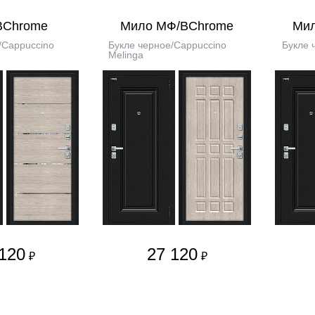
BChrome
Мило МФ/BChrome
Ми
/Cappuccino
Букле черное/Cappuccino
Букле 
Melinga
120
27 120
₽
₽