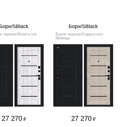
Борн/SBlack
Борн/SBlack
е черное/Riviera Ice
Букле черное/Cappuccino
Melinga
27 270
27 270
₽
₽