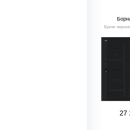
Борн
Букле черное
27 