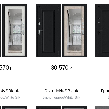
570
30 570
₽
₽
МФ/SBlack
Сьют МФ/SBlack
Гра
ое/White Silk
Букле черное/White Silk