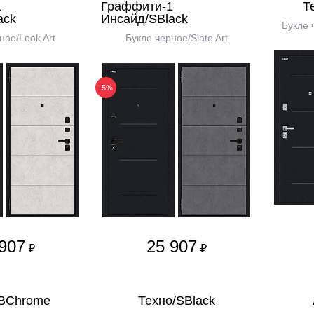
1
Граффити-1
Т
ack
Инсайд/SBlack
Букле 
ное/Look Art
Букле черное/Slate Art
-5%
907
25 907
₽
₽
/BChrome
Техно/SBlack