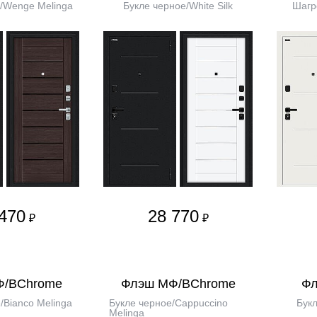
/Wenge Melinga
Букле черное/White Silk
Шагре
470
28 770
₽
₽
Ф/BChrome
Флэш МФ/BChrome
Фл
/Bianco Melinga
Букле черное/Cappuccino
Букл
Melinga