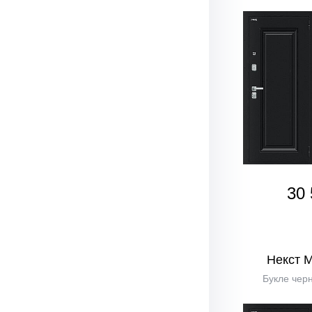
30 
Некст 
Букле черн