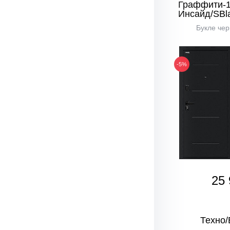
Граффити-
Инсайд/SBl
Букле чер
-5%
25 
Техно