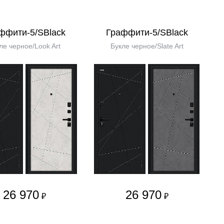
ффити-5/SBlack
Граффити-5/SBlack
ле черное/Look Art
Букле черное/Slate Art
26 970
26 970
₽
₽