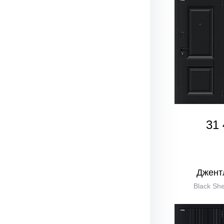
31 
Джент
Black She