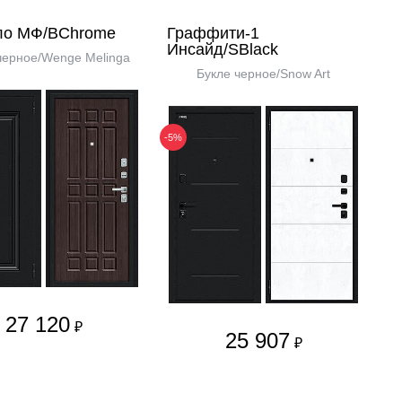
ло МФ/BChrome
Граффити-1
Инсайд/SBlack
черное/Wenge Melinga
Букле черное/Snow Art
-5%
27 120
₽
25 907
₽