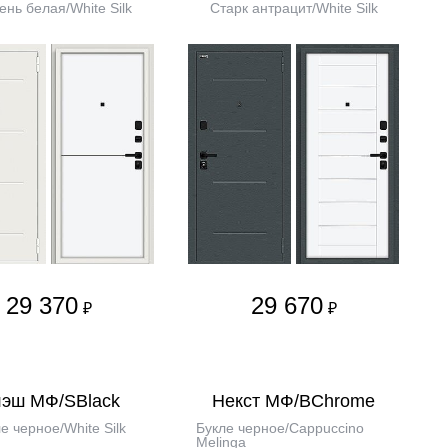
нь белая/White Silk
Старк антрацит/White Silk
29 370
29 670
₽
₽
эш МФ/SBlack
Некст МФ/BChrome
е черное/White Silk
Букле черное/Cappuccino
Melinga