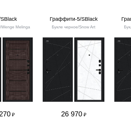
/SBlack
Граффити-5/SBlack
Гра
/Wenge Melinga
Букле черное/Snow Art
Бук
270
26 970
₽
₽