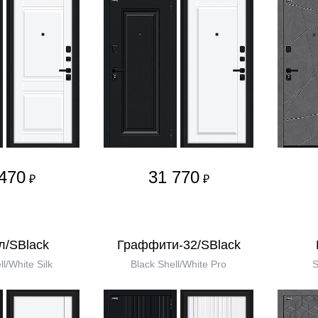
470
31 770
₽
₽
л/SBlack
Граффити-32/SBlack
ll/White Silk
Black Shell/White Pro
S