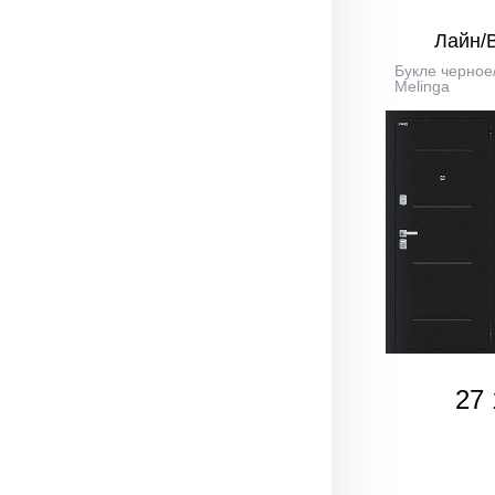
Лайн/
Букле черное
Melinga
27 