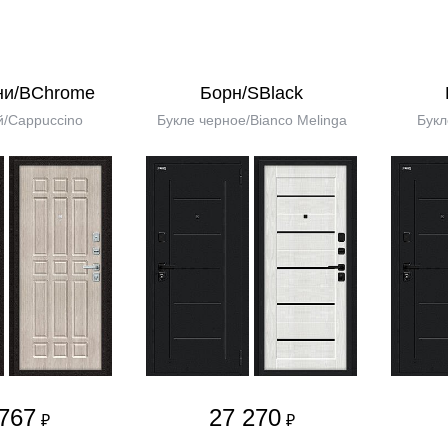
ни/BChrome
Борн/SBlack
/Cappuccino
Букле черное/Bianco Melinga
Букл
767
27 270
₽
₽