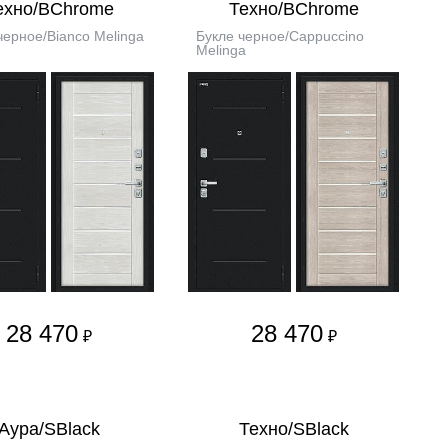
ехно/BChrome
Техно/BChrome
черное/Bianco Melinga
Букле черное/Cappuccino
Melinga
28 470
28 470
₽
₽
Аура/SBlack
Техно/SBlack