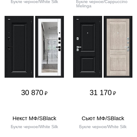
Букле черное/White Silk
Букле черное/Cappuccino
Melinga
30 870
31 170
₽
₽
Некст МФ/SBlack
Сьют МФ/SBlack
Букле черное/White Silk
Букле черное/White Silk