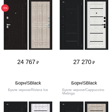
-5%
24 767
27 270
₽
₽
Борн/SBlack
Борн/SBlack
Букле черное/Riviera Ice
Букле черное/Cappuccino
Melinga