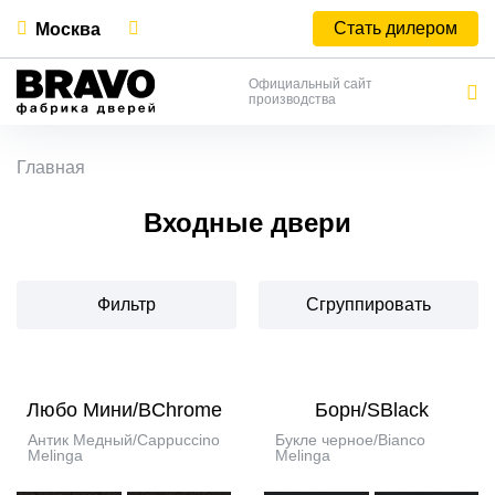
Стать дилером
Москва
Официальный сайт
производства
Главная
Входные двери
Фильтр
Сгруппировать
Любо Мини/BChrome
Борн/SBlack
Антик Медный/Cappuccino
Букле черное/Bianco
Melinga
Melinga