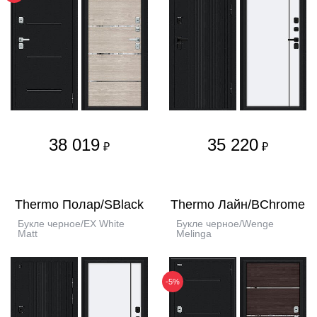
38 019
35 220
₽
₽
Thermo Полар/SBlack
Thermo Лайн/BChrome
Букле черное/EX White
Букле черное/Wenge
Matt
Melinga
-5%