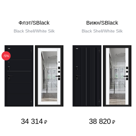
Флэт/SBlack
Вижн/SBlack
Black Shell/White Silk
Black Shell/White Silk
-5%
34 314
38 820
₽
₽