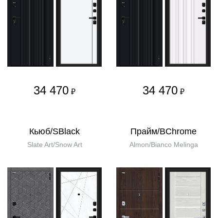
34 470
34 470
₽
₽
Кьюб/SBlack
Прайм/BChrome
Slate Art/Snow Art
Almon/Bianco Melinga