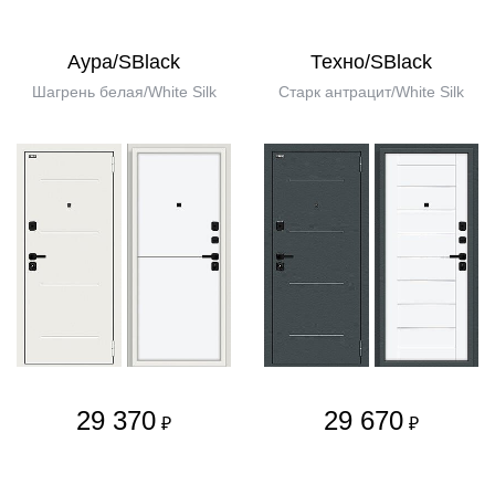
Аура/SBlack
Техно/SBlack
Шагрень белая/White Silk
Старк антрацит/White Silk
29 370
29 670
₽
₽