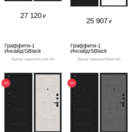
27 120
₽
25 907
₽
Граффити-1
Граффити-1
Инсайд/SBlack
Инсайд/SBlack
Букле черное/Look Art
Букле черное/Slate Art
-5%
-5%