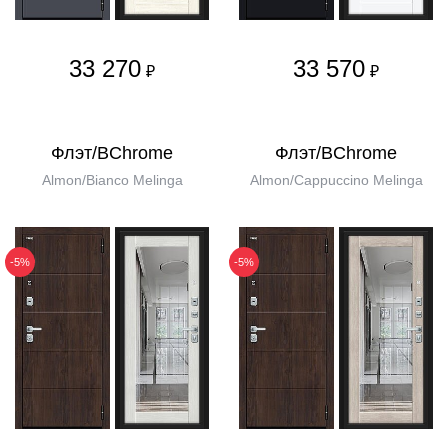
33 270
33 570
₽
₽
Флэт/BChrome
Флэт/BChrome
Almon/Bianco Melinga
Almon/Cappuccino Melinga
-5%
-5%