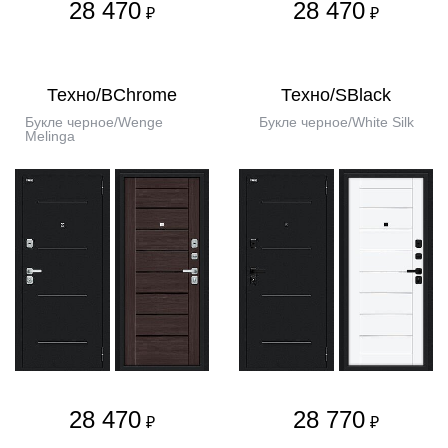
28 470
28 470
₽
₽
Техно/BChrome
Техно/SBlack
Букле черное/Wenge
Букле черное/White Silk
Melinga
28 470
28 770
₽
₽