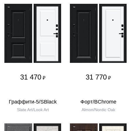
31 470
31 770
₽
₽
Граффити-5/SBlack
Форт/BChrome
Slate Art/Look Art
Almon/Nordic Oak