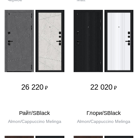
26 220
22 020
₽
₽
Райт/SBlack
Глори/SBlack
Almon/Cappuccino Melinga
Almon/Cappuccino Melinga