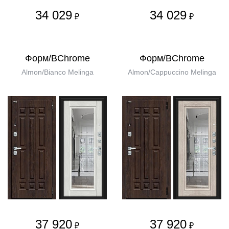
34 029
34 029
₽
₽
Форм/BChrome
Форм/BChrome
Almon/Bianco Melinga
Almon/Cappuccino Melinga
37 920
37 920
₽
₽