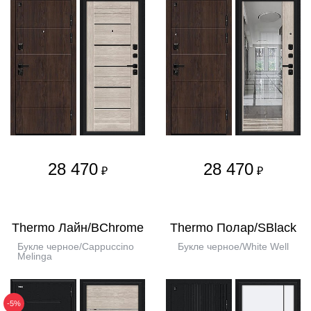
28 470
28 470
₽
₽
Thermo Лайн/BChrome
Thermo Полар/SBlack
Букле черное/Cappuccino
Букле черное/White Well
Melinga
-5%