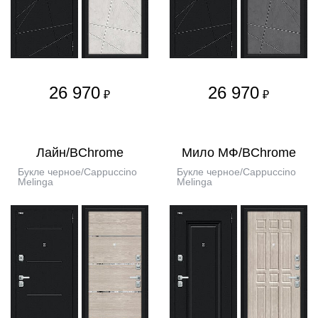
26 970
26 970
₽
₽
Лайн/BChrome
Мило МФ/BChrome
Букле черное/Cappuccino
Букле черное/Cappuccino
Melinga
Melinga