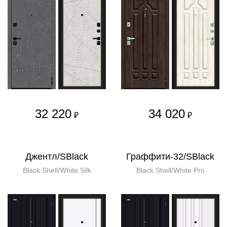
32 220
34 020
₽
₽
Джентл/SBlack
Граффити-32/SBlack
Black Shell/White Silk
Black Shell/White Pro