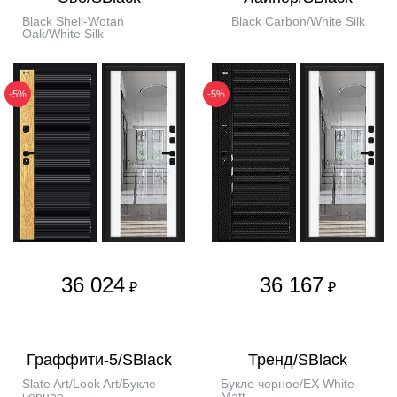
Black Shell-Wotan
Black Carbon/White Silk
Oak/White Silk
-5%
-5%
36 024
36 167
₽
₽
Граффити-5/SBlack
Тренд/SBlack
Slate Art/Look Art/Букле
Букле черное/EX White
черное
Matt