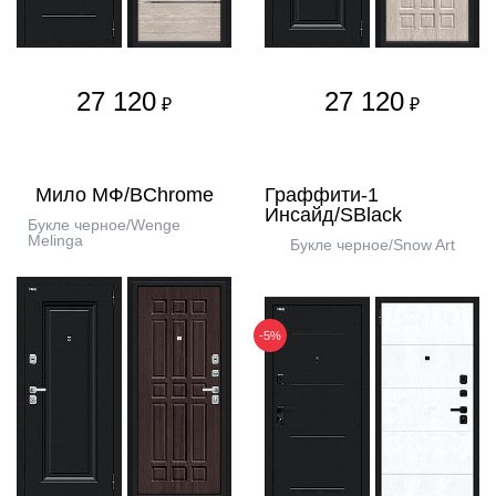
27 120
27 120
₽
₽
Мило МФ/BChrome
Граффити-1
Инсайд/SBlack
Букле черное/Wenge
Melinga
Букле черное/Snow Art
-5%