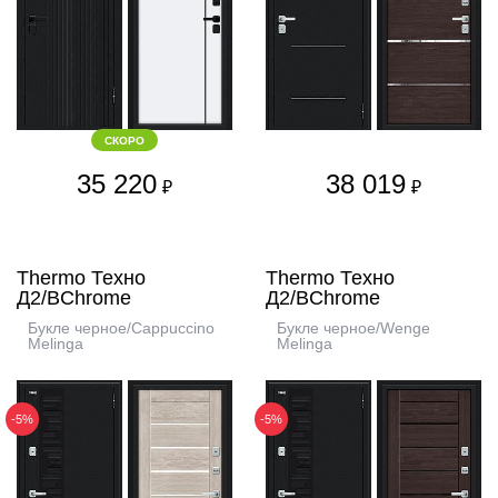
СКОРО
35 220
38 019
₽
₽
Thermo Техно
Thermo Техно
Д2/BChrome
Д2/BChrome
Букле черное/Cappuccino
Букле черное/Wenge
Melinga
Melinga
-5%
-5%