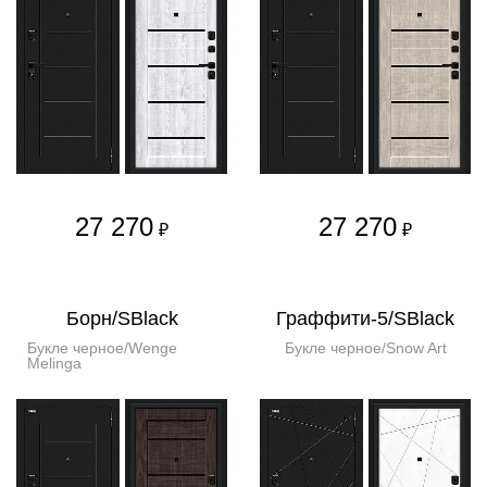
27 270
27 270
₽
₽
Борн/SBlack
Граффити-5/SBlack
Букле черное/Wenge
Букле черное/Snow Art
Melinga