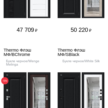
47 709
50 220
₽
₽
Thermo Флэш
Thermo Флэш
МФ/BChrome
МФ/SBlack
Букле черное/Wenge
Букле черное/White Silk
Melinga
-5%