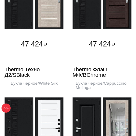
47 424
47 424
₽
₽
Thermo Техно
Thermo Флэш
Д2/SBlack
МФ/BChrome
Букле черное/White Silk
Букле черное/Cappuccino
Melinga
-5%