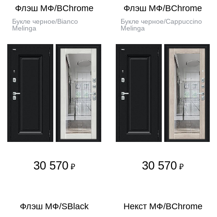
Флэш МФ/BChrome
Флэш МФ/BChrome
Букле черное/Bianco
Букле черное/Cappuccino
Melinga
Melinga
30 570
30 570
₽
₽
Флэш МФ/SBlack
Некст МФ/BChrome