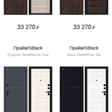
33 270
33 270
₽
₽
Прайм/SBlack
Прайм/SBlack
Graphite Shell/Nordic Oak
Black Shell/White Silk