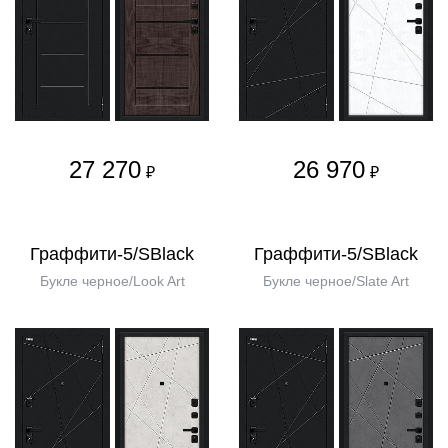
27 270
26 970
₽
₽
Граффити-5/SBlack
Граффити-5/SBlack
Букле черное/Look Art
Букле черное/Slate Art