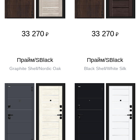
33 270
33 270
₽
₽
Прайм/SBlack
Прайм/SBlack
Graphite Shell/Nordic Oak
Black Shell/White Silk