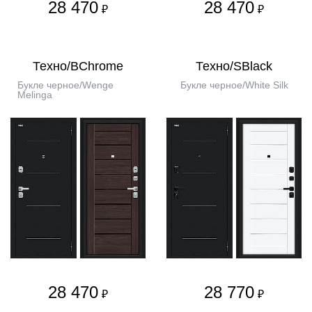
28 470
28 470
₽
₽
Техно/BChrome
Техно/SBlack
Букле черное/Wenge
Букле черное/White Silk
Melinga
28 470
28 770
₽
₽