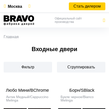
Стать дилером
Москва
Официальный сайт
производства
Главная
Входные двери
Фильтр
Сгруппировать
Любо Мини/BChrome
Борн/SBlack
Антик Медный/Cappuccino
Букле черное/Bianco
Melinga
Melinga