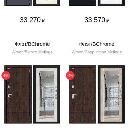
33 270
33 570
₽
₽
Флэт/BChrome
Флэт/BChrome
Almon/Bianco Melinga
Almon/Cappuccino Melinga
-5%
-5%