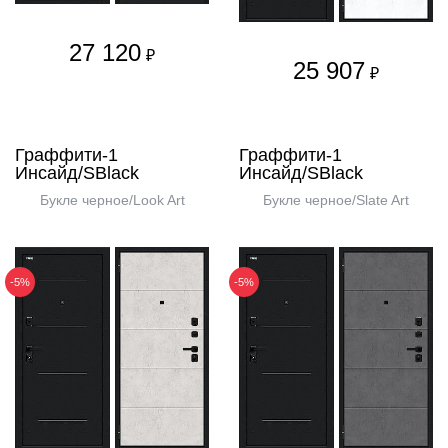
27 120
₽
25 907
₽
Граффити-1
Граффити-1
Инсайд/SBlack
Инсайд/SBlack
Букле черное/Look Art
Букле черное/Slate Art
-5%
-5%