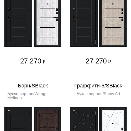
27 270
27 270
₽
₽
Борн/SBlack
Граффити-5/SBlack
Букле черное/Wenge
Букле черное/Snow Art
Melinga