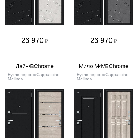
26 970
26 970
₽
₽
Лайн/BChrome
Мило МФ/BChrome
Букле черное/Cappuccino
Букле черное/Cappuccino
Melinga
Melinga