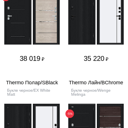
38 019
35 220
₽
₽
Thermo Полар/SBlack
Thermo Лайн/BChrome
Букле черное/EX White
Букле черное/Wenge
Matt
Melinga
-5%