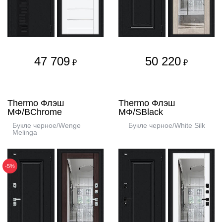
47 709
50 220
₽
₽
Thermo Флэш
Thermo Флэш
МФ/BChrome
МФ/SBlack
Букле черное/Wenge
Букле черное/White Silk
Melinga
-5%