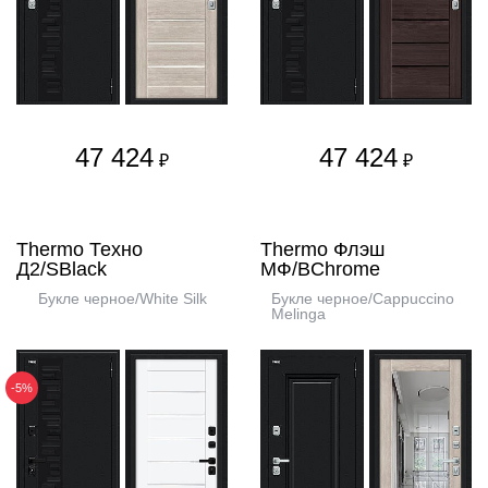
47 424
47 424
₽
₽
Thermo Техно
Thermo Флэш
Д2/SBlack
МФ/BChrome
Букле черное/White Silk
Букле черное/Cappuccino
Melinga
-5%