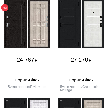
-5%
24 767
27 270
₽
₽
Борн/SBlack
Борн/SBlack
Букле черное/Riviera Ice
Букле черное/Cappuccino
Melinga