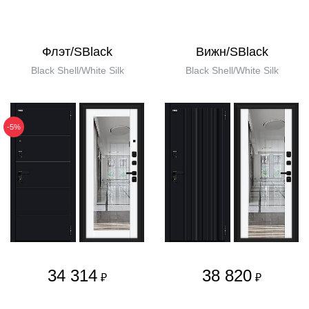
Флэт/SBlack
Вижн/SBlack
Black Shell/White Silk
Black Shell/White Silk
-5%
34 314
38 820
₽
₽