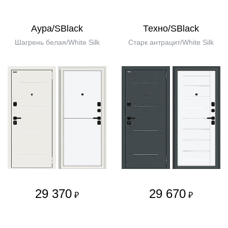
Аура/SBlack
Техно/SBlack
Шагрень белая/White Silk
Старк антрацит/White Silk
29 370
29 670
₽
₽