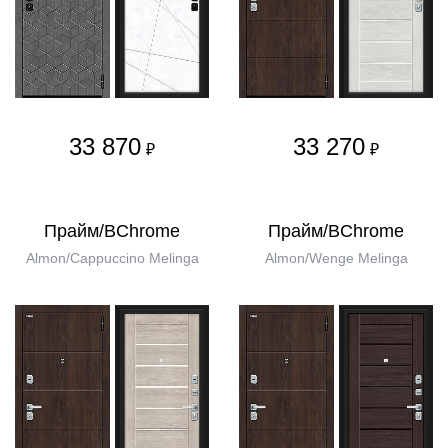
33 870
33 270
₽
₽
Прайм/BChrome
Прайм/BChrome
Almon/Cappuccino Melinga
Almon/Wenge Melinga