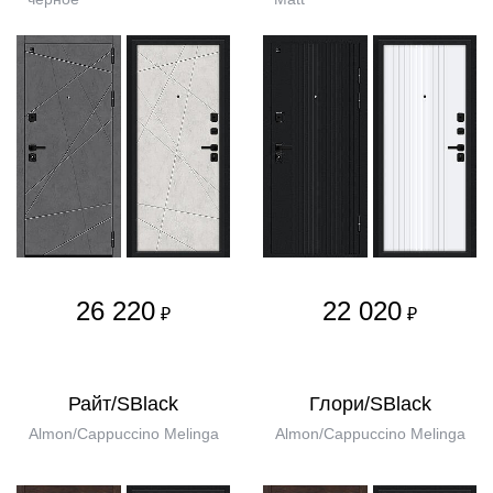
26 220
22 020
₽
₽
Райт/SBlack
Глори/SBlack
Almon/Cappuccino Melinga
Almon/Cappuccino Melinga