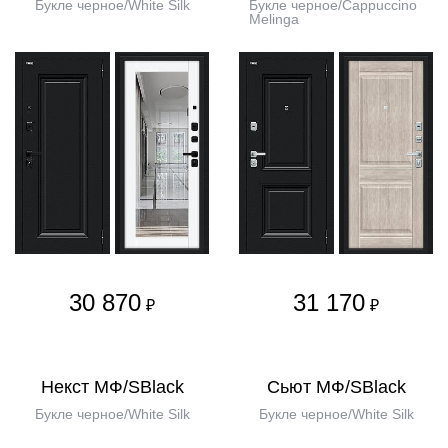
Букле черное/White Silk
Букле черное/Cappuccino
Melinga
30 870
31 170
₽
₽
Некст МФ/SBlack
Сьют МФ/SBlack
Букле черное/White Silk
Букле черное/White Silk