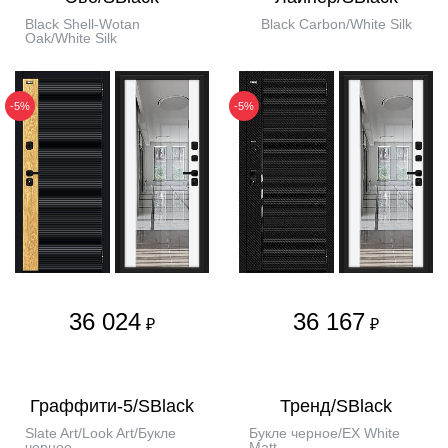
Black Shell-Wotan
Black Carbon/White Silk
Oak/White Silk
-5%
-5%
36 024
36 167
₽
₽
Граффити-5/SBlack
Тренд/SBlack
Slate Art/Look Art/Букле
Букле черное/EX White
черное
Matt