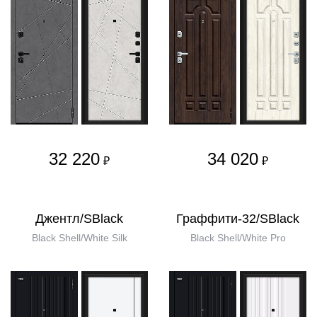
32 220
34 020
₽
₽
Джентл/SBlack
Граффити-32/SBlack
Black Shell/White Silk
Black Shell/White Pro