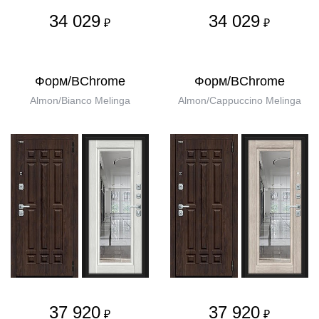
34 029
34 029
₽
₽
Форм/BChrome
Форм/BChrome
Almon/Bianco Melinga
Almon/Cappuccino Melinga
37 920
37 920
₽
₽