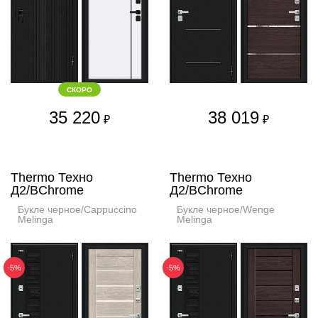
СКОРО
35 220
38 019
₽
₽
Thermo Техно
Thermo Техно
Д2/BChrome
Д2/BChrome
Букле черное/Cappuccino
Букле черное/Wenge
Melinga
Melinga
-5%
-5%