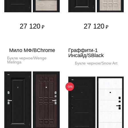
27 120
27 120
₽
₽
Мило МФ/BChrome
Граффити-1
Инсайд/SBlack
Букле черное/Wenge
Melinga
Букле черное/Snow Art
-5%