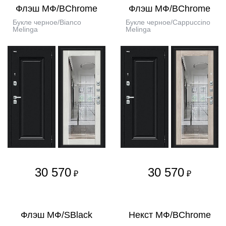
Флэш МФ/BChrome
Флэш МФ/BChrome
Букле черное/Bianco
Букле черное/Cappuccino
Melinga
Melinga
30 570
30 570
₽
₽
Флэш МФ/SBlack
Некст МФ/BChrome