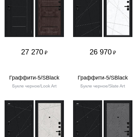
27 270
26 970
₽
₽
Граффити-5/SBlack
Граффити-5/SBlack
Букле черное/Look Art
Букле черное/Slate Art