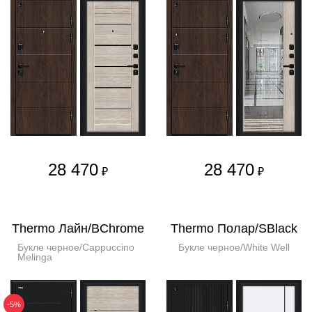
28 470
28 470
₽
₽
Thermo Лайн/BChrome
Thermo Полар/SBlack
Букле черное/Cappuccino
Букле черное/White Well
Melinga
-5%