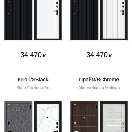
34 470
34 470
₽
₽
Кьюб/SBlack
Прайм/BChrome
Slate Art/Snow Art
Almon/Bianco Melinga