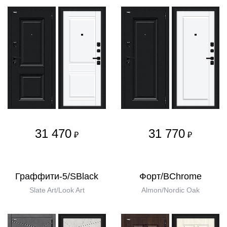
31 470
31 770
₽
₽
Граффити-5/SBlack
Форт/BChrome
Slate Art/Look Art
Almon/Nordic Oak