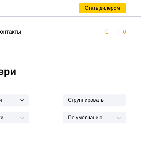
Стать дилером
онтакты
0
ери
и
Сгруппировать
жи
По умолчанию