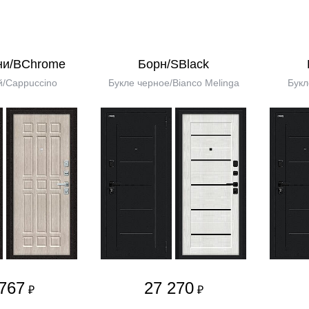
ни/BChrome
Борн/SBlack
/Cappuccino
Букле черное/Bianco Melinga
Букл
767
27 270
₽
₽