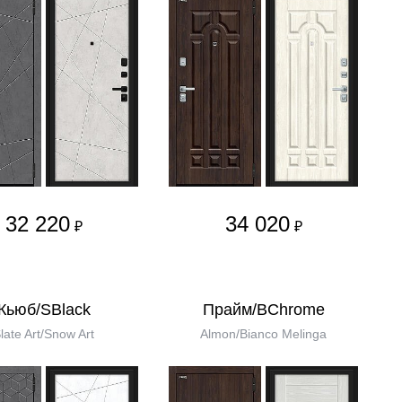
32 220
34 020
₽
₽
Кьюб/SBlack
Прайм/BChrome
late Art/Snow Art
Almon/Bianco Melinga