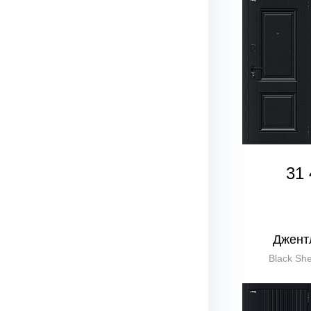
31 
Джент
Black She