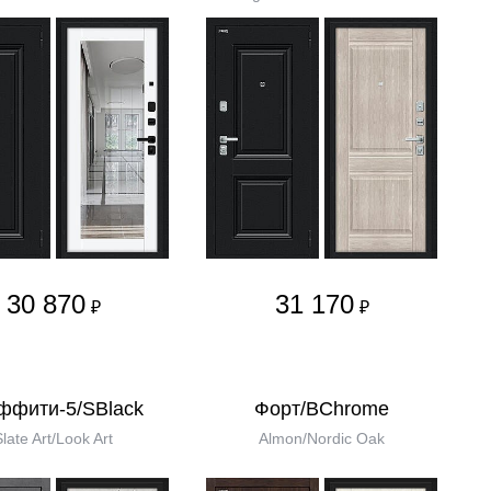
30 870
31 170
₽
₽
ффити-5/SBlack
Форт/BChrome
Slate Art/Look Art
Almon/Nordic Oak