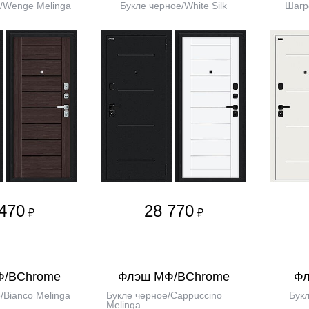
/Wenge Melinga
Букле черное/White Silk
Шагре
470
28 770
₽
₽
Ф/BChrome
Флэш МФ/BChrome
Фл
/Bianco Melinga
Букле черное/Cappuccino
Букл
Melinga