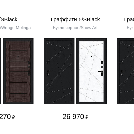
/SBlack
Граффити-5/SBlack
Гра
/Wenge Melinga
Букле черное/Snow Art
Бук
270
26 970
₽
₽