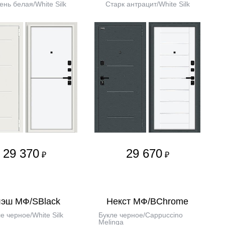
нь белая/White Silk
Старк антрацит/White Silk
29 370
29 670
₽
₽
эш МФ/SBlack
Некст МФ/BChrome
е черное/White Silk
Букле черное/Cappuccino
Melinga