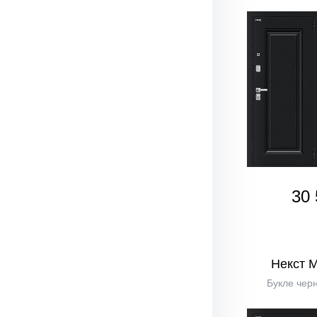
30 
Некст 
Букле черн