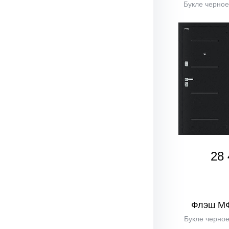
Букле черное
28 
Флэш М
Букле черное