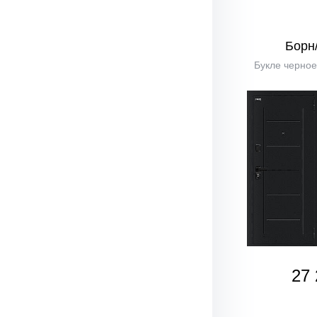
Борн
Букле черное
27 