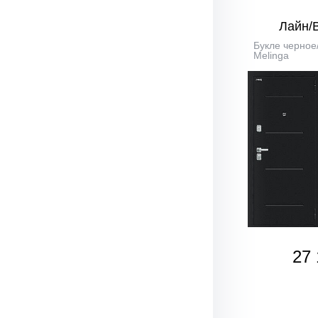
Лайн/
Букле черное
Melinga
27 