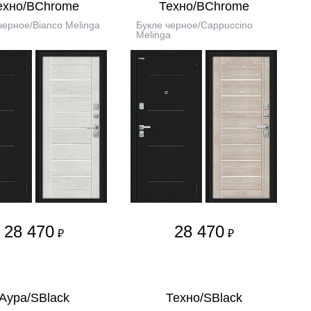
ехно/BChrome
Техно/BChrome
черное/Bianco Melinga
Букле черное/Cappuccino
Melinga
28 470
28 470
₽
₽
Аура/SBlack
Техно/SBlack