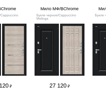
BChrome
Мило МФ/BChrome
Ми
/Cappuccino
Букле черное/Cappuccino
Букле 
Melinga
120
27 120
₽
₽