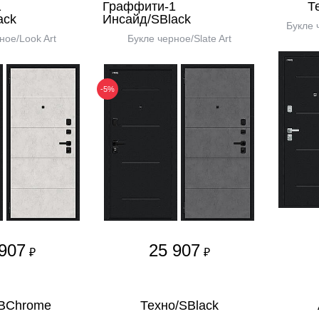
1
Граффити-1
Т
ack
Инсайд/SBlack
Букле 
ное/Look Art
Букле черное/Slate Art
-5%
907
25 907
₽
₽
/BChrome
Техно/SBlack