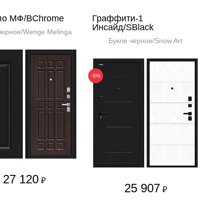
ло МФ/BChrome
Граффити-1
Инсайд/SBlack
черное/Wenge Melinga
Букле черное/Snow Art
-5%
27 120
₽
25 907
₽