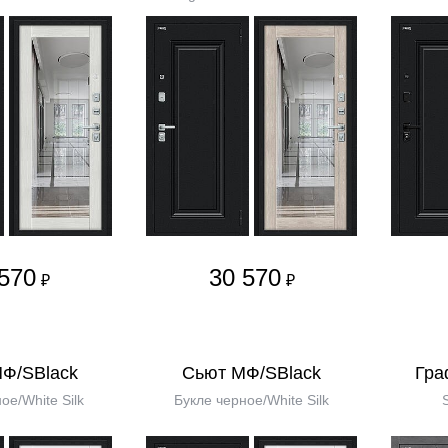
570
30 570
₽
₽
МФ/SBlack
Сьют МФ/SBlack
Гра
ое/White Silk
Букле черное/White Silk