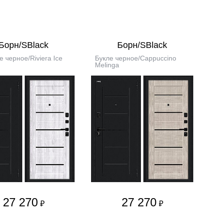
Борн/SBlack
Борн/SBlack
е черное/Riviera Ice
Букле черное/Cappuccino
Melinga
27 270
27 270
₽
₽