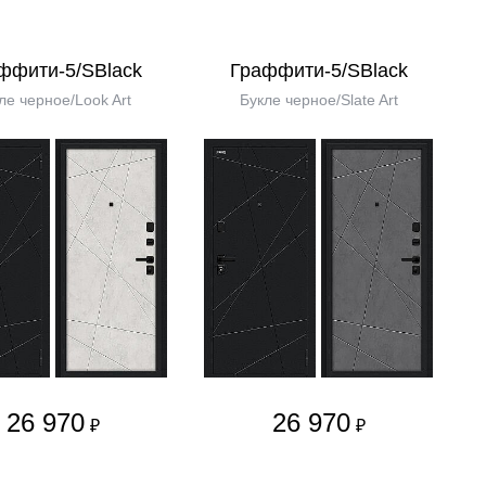
ффити-5/SBlack
Граффити-5/SBlack
ле черное/Look Art
Букле черное/Slate Art
26 970
26 970
₽
₽