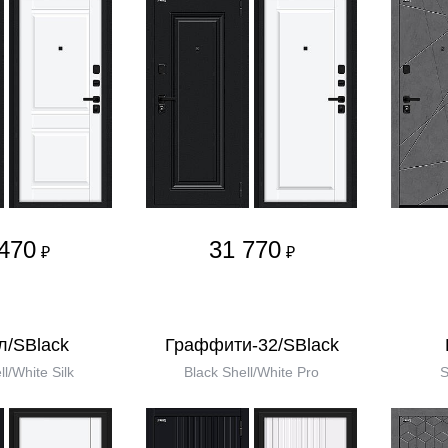
470
31 770
₽
₽
л/SBlack
Граффити-32/SBlack
ll/White Silk
Black Shell/White Pro
S