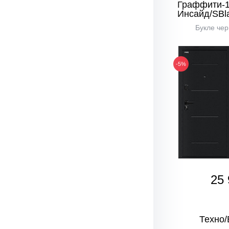
Граффити-
Инсайд/SBl
Букле чер
-5%
25 
Техно