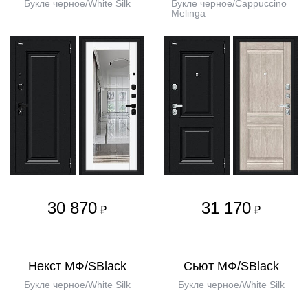
Букле черное/White Silk
Букле черное/Cappuccino
Melinga
30 870
31 170
₽
₽
Некст МФ/SBlack
Сьют МФ/SBlack
Букле черное/White Silk
Букле черное/White Silk