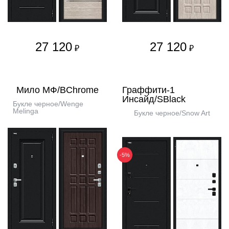
27 120
27 120
₽
₽
Мило МФ/BChrome
Граффити-1
Инсайд/SBlack
Букле черное/Wenge
Melinga
Букле черное/Snow Art
-5%