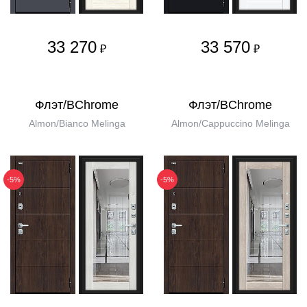
33 270
33 570
₽
₽
Флэт/BChrome
Флэт/BChrome
Almon/Bianco Melinga
Almon/Cappuccino Melinga
-5%
-5%