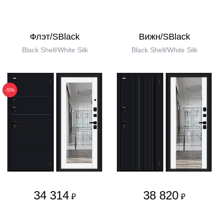
Флэт/SBlack
Вижн/SBlack
Black Shell/White Silk
Black Shell/White Silk
-5%
34 314
38 820
₽
₽