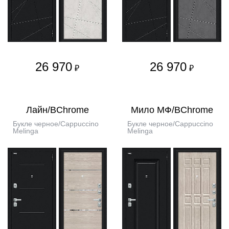
26 970
26 970
₽
₽
Лайн/BChrome
Мило МФ/BChrome
Букле черное/Cappuccino
Букле черное/Cappuccino
Melinga
Melinga