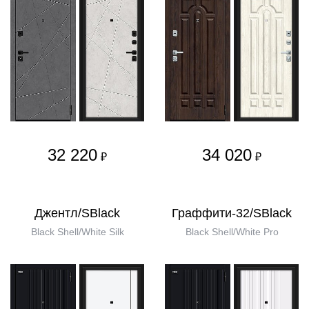
32 220
34 020
₽
₽
Джентл/SBlack
Граффити-32/SBlack
Black Shell/White Silk
Black Shell/White Pro