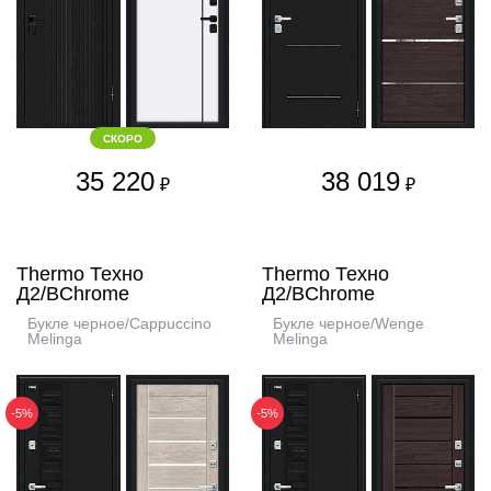
СКОРО
35 220
38 019
₽
₽
Thermo Техно
Thermo Техно
Д2/BChrome
Д2/BChrome
Букле черное/Cappuccino
Букле черное/Wenge
Melinga
Melinga
-5%
-5%