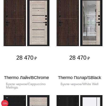
28 470
28 470
₽
₽
Thermo Лайн/BChrome
Thermo Полар/SBlack
Букле черное/Cappuccino
Букле черное/White Well
Melinga
-5%