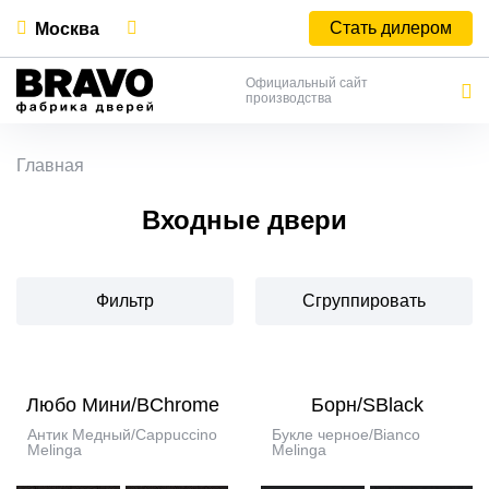
Стать дилером
Москва
Официальный сайт
производства
Главная
Входные двери
Фильтр
Сгруппировать
Любо Мини/BChrome
Борн/SBlack
Антик Медный/Cappuccino
Букле черное/Bianco
Melinga
Melinga