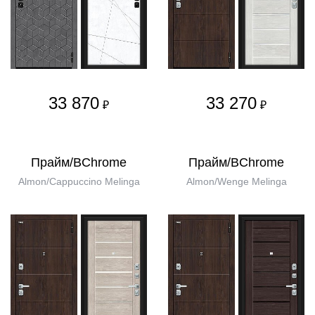
33 870
33 270
₽
₽
Прайм/BChrome
Прайм/BChrome
Almon/Cappuccino Melinga
Almon/Wenge Melinga