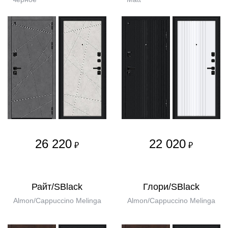
26 220
22 020
₽
₽
Райт/SBlack
Глори/SBlack
Almon/Cappuccino Melinga
Almon/Cappuccino Melinga