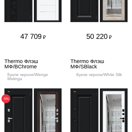
47 709
50 220
₽
₽
Thermo Флэш
Thermo Флэш
МФ/BChrome
МФ/SBlack
Букле черное/Wenge
Букле черное/White Silk
Melinga
-5%