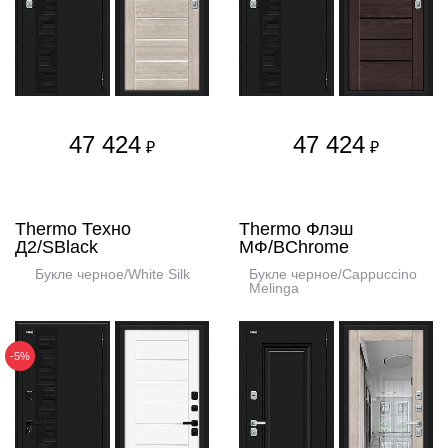
47 424
47 424
₽
₽
Thermo Техно
Thermo Флэш
Д2/SBlack
МФ/BChrome
Букле черное/White Silk
Букле черное/Cappuccino
Melinga
-5%