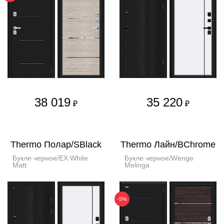
38 019
35 220
₽
₽
Thermo Полар/SBlack
Thermo Лайн/BChrome
Букле черное/EX White
Букле черное/Wenge
Matt
Melinga
-5%