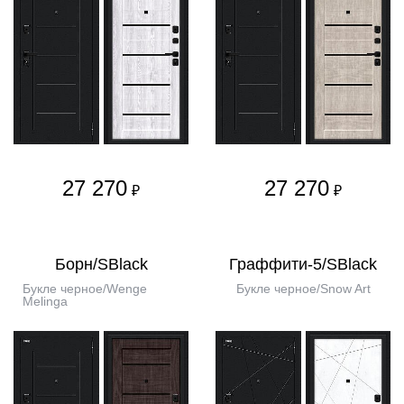
27 270
27 270
₽
₽
Борн/SBlack
Граффити-5/SBlack
Букле черное/Wenge
Букле черное/Snow Art
Melinga