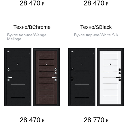
28 470
28 470
₽
₽
Техно/BChrome
Техно/SBlack
Букле черное/Wenge
Букле черное/White Silk
Melinga
28 470
28 770
₽
₽