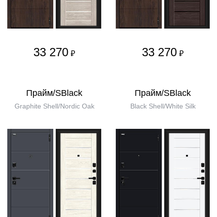
33 270
33 270
₽
₽
Прайм/SBlack
Прайм/SBlack
Graphite Shell/Nordic Oak
Black Shell/White Silk