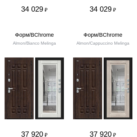
34 029
34 029
₽
₽
Форм/BChrome
Форм/BChrome
Almon/Bianco Melinga
Almon/Cappuccino Melinga
37 920
37 920
₽
₽