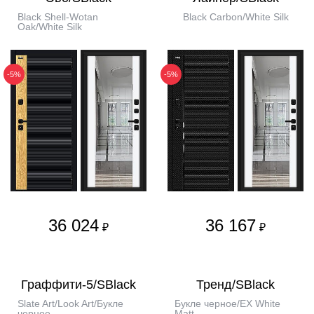
Black Shell-Wotan
Black Carbon/White Silk
Oak/White Silk
-5%
-5%
36 024
36 167
₽
₽
Граффити-5/SBlack
Тренд/SBlack
Slate Art/Look Art/Букле
Букле черное/EX White
черное
Matt