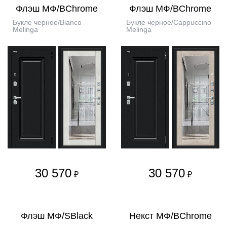
Флэш МФ/BChrome
Флэш МФ/BChrome
Букле черное/Bianco
Букле черное/Cappuccino
Melinga
Melinga
30 570
30 570
₽
₽
Флэш МФ/SBlack
Некст МФ/BChrome