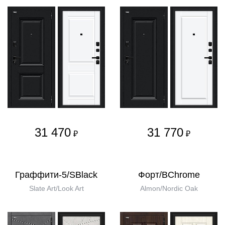
31 470
31 770
₽
₽
Граффити-5/SBlack
Форт/BChrome
Slate Art/Look Art
Almon/Nordic Oak