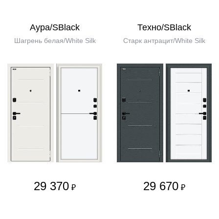
Аура/SBlack
Техно/SBlack
Шагрень белая/White Silk
Старк антрацит/White Silk
29 370
29 670
₽
₽