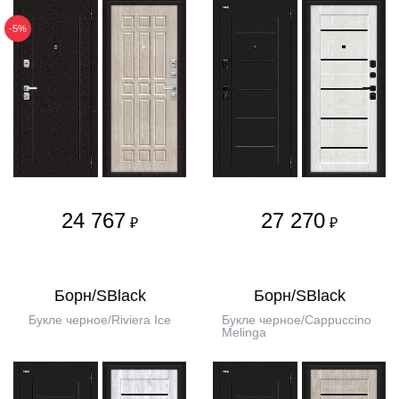
-5%
24 767
27 270
₽
₽
Борн/SBlack
Борн/SBlack
Букле черное/Riviera Ice
Букле черное/Cappuccino
Melinga