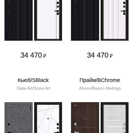
34 470
34 470
₽
₽
Кьюб/SBlack
Прайм/BChrome
Slate Art/Snow Art
Almon/Bianco Melinga