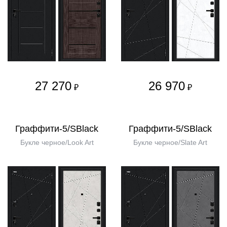
27 270
26 970
₽
₽
Граффити-5/SBlack
Граффити-5/SBlack
Букле черное/Look Art
Букле черное/Slate Art