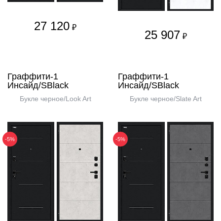
27 120
₽
25 907
₽
Граффити-1
Граффити-1
Инсайд/SBlack
Инсайд/SBlack
Букле черное/Look Art
Букле черное/Slate Art
-5%
-5%