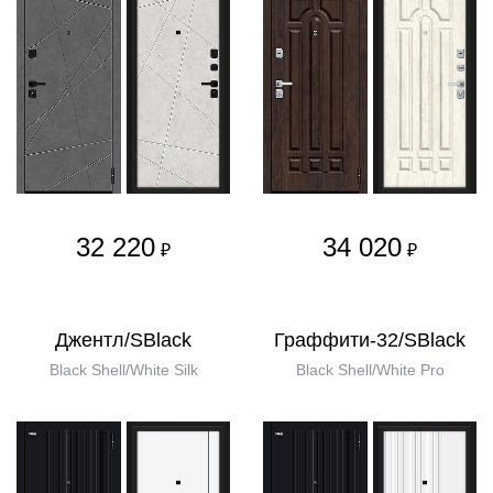
32 220
34 020
₽
₽
Джентл/SBlack
Граффити-32/SBlack
Black Shell/White Silk
Black Shell/White Pro