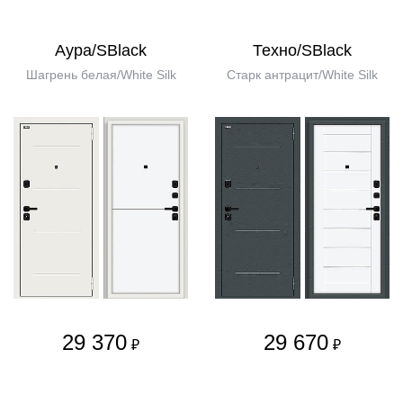
Аура/SBlack
Техно/SBlack
Шагрень белая/White Silk
Старк антрацит/White Silk
29 370
29 670
₽
₽