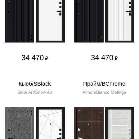
34 470
34 470
₽
₽
Кьюб/SBlack
Прайм/BChrome
Slate Art/Snow Art
Almon/Bianco Melinga