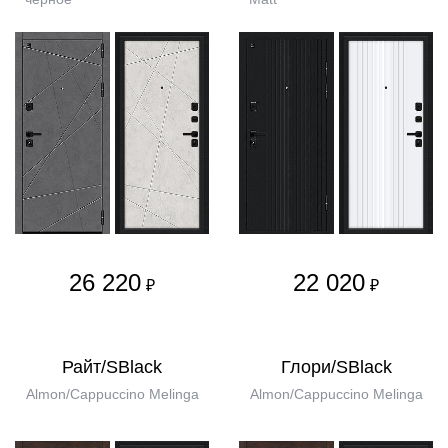
26 220
22 020
₽
₽
Райт/SBlack
Глори/SBlack
Almon/Cappuccino Melinga
Almon/Cappuccino Melinga