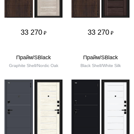
33 270
33 270
₽
₽
Прайм/SBlack
Прайм/SBlack
Graphite Shell/Nordic Oak
Black Shell/White Silk