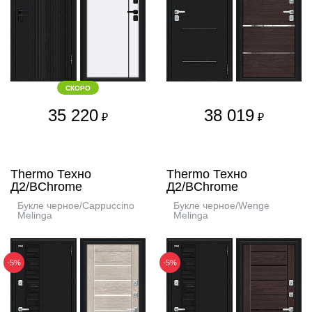
СКОРО
35 220
38 019
₽
₽
Thermo Техно
Thermo Техно
Д2/BChrome
Д2/BChrome
Букле черное/Cappuccino
Букле черное/Wenge
Melinga
Melinga
-5%
-5%