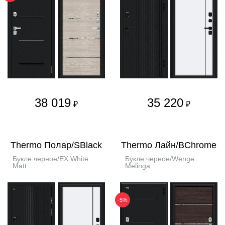
38 019
35 220
₽
₽
Thermo Полар/SBlack
Thermo Лайн/BChrome
Букле черное/EX White
Букле черное/Wenge
Matt
Melinga
-5%