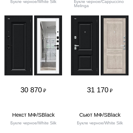
Букле черное/White Silk
Букле черное/Cappuccino
Melinga
30 870
31 170
₽
₽
Некст МФ/SBlack
Сьют МФ/SBlack
Букле черное/White Silk
Букле черное/White Silk