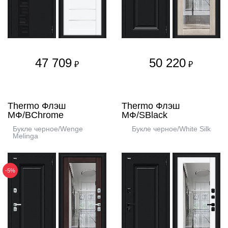
47 709
50 220
₽
₽
Thermo Флэш
Thermo Флэш
МФ/BChrome
МФ/SBlack
Букле черное/Wenge
Букле черное/White Silk
Melinga
-5%