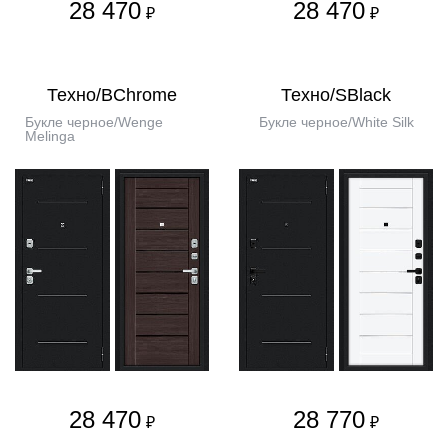
28 470
28 470
₽
₽
Техно/BChrome
Техно/SBlack
Букле черное/Wenge
Букле черное/White Silk
Melinga
28 470
28 770
₽
₽