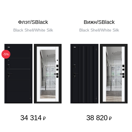
Флэт/SBlack
Вижн/SBlack
Black Shell/White Silk
Black Shell/White Silk
-5%
34 314
38 820
₽
₽