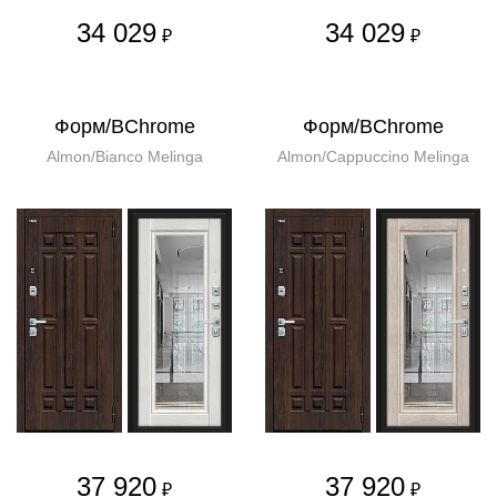
34 029
34 029
₽
₽
Форм/BChrome
Форм/BChrome
Almon/Bianco Melinga
Almon/Cappuccino Melinga
37 920
37 920
₽
₽