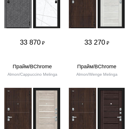
33 870
33 270
₽
₽
Прайм/BChrome
Прайм/BChrome
Almon/Cappuccino Melinga
Almon/Wenge Melinga