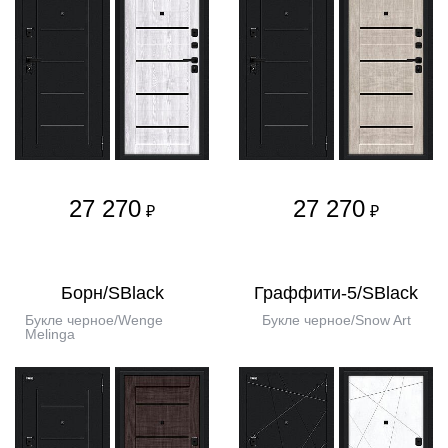
27 270
27 270
₽
₽
Борн/SBlack
Граффити-5/SBlack
Букле черное/Wenge
Букле черное/Snow Art
Melinga