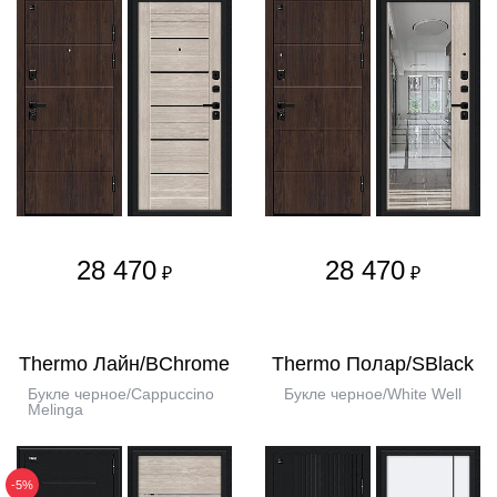
28 470
28 470
₽
₽
Thermo Лайн/BChrome
Thermo Полар/SBlack
Букле черное/Cappuccino
Букле черное/White Well
Melinga
-5%