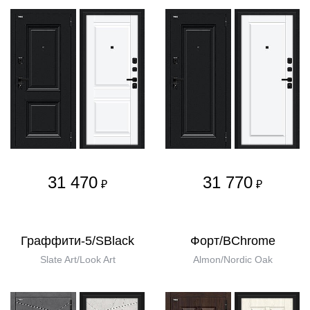
31 470
31 770
₽
₽
Граффити-5/SBlack
Форт/BChrome
Slate Art/Look Art
Almon/Nordic Oak