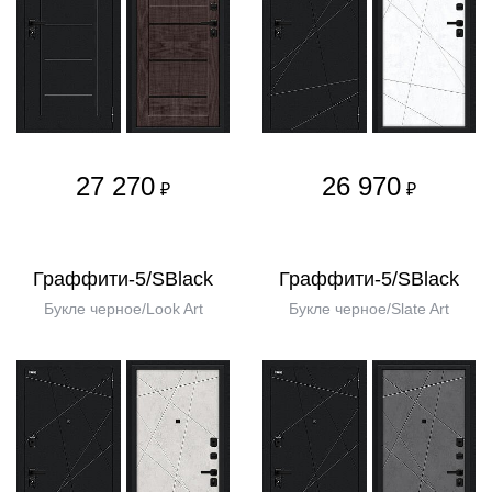
27 270
26 970
₽
₽
Граффити-5/SBlack
Граффити-5/SBlack
Букле черное/Look Art
Букле черное/Slate Art