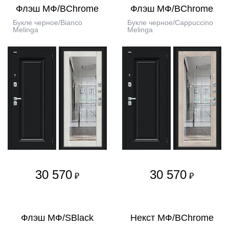
Флэш МФ/BChrome
Флэш МФ/BChrome
Букле черное/Bianco
Букле черное/Cappuccino
Melinga
Melinga
30 570
30 570
₽
₽
Флэш МФ/SBlack
Некст МФ/BChrome