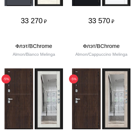
33 270
33 570
₽
₽
Флэт/BChrome
Флэт/BChrome
Almon/Bianco Melinga
Almon/Cappuccino Melinga
-5%
-5%