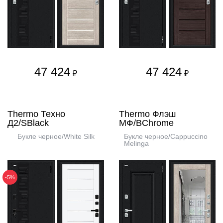
47 424
47 424
₽
₽
Thermo Техно
Thermo Флэш
Д2/SBlack
МФ/BChrome
Букле черное/White Silk
Букле черное/Cappuccino
Melinga
-5%