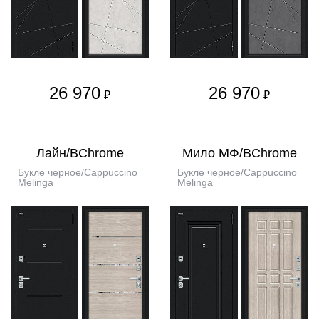
26 970
26 970
₽
₽
Лайн/BChrome
Мило МФ/BChrome
Букле черное/Cappuccino
Букле черное/Cappuccino
Melinga
Melinga