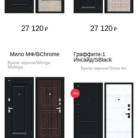
27 120
27 120
₽
₽
Мило МФ/BChrome
Граффити-1
Инсайд/SBlack
Букле черное/Wenge
Melinga
Букле черное/Snow Art
-5%