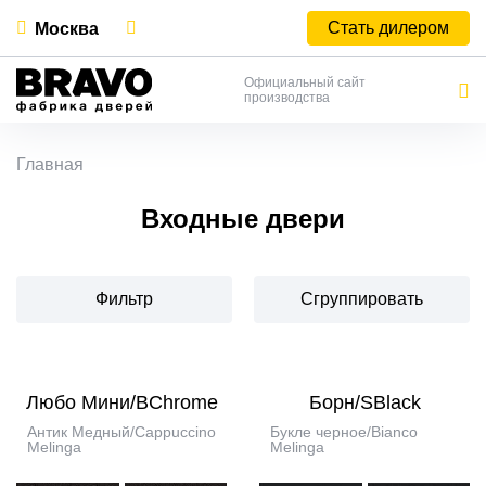
Стать дилером
Москва
Официальный сайт
производства
Главная
Входные двери
Фильтр
Сгруппировать
Любо Мини/BChrome
Борн/SBlack
Антик Медный/Cappuccino
Букле черное/Bianco
Melinga
Melinga