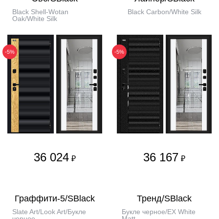
Black Shell-Wotan
Black Carbon/White Silk
Oak/White Silk
-5%
-5%
36 024
36 167
₽
₽
Граффити-5/SBlack
Тренд/SBlack
Slate Art/Look Art/Букле
Букле черное/EX White
черное
Matt