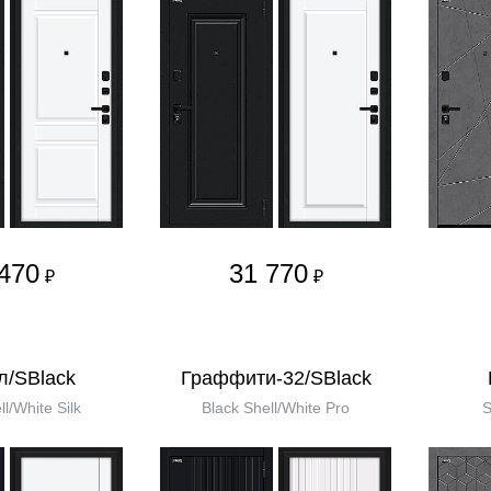
470
31 770
₽
₽
л/SBlack
Граффити-32/SBlack
ll/White Silk
Black Shell/White Pro
S