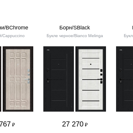
ни/BChrome
Борн/SBlack
/Cappuccino
Букле черное/Bianco Melinga
Букл
767
27 270
₽
₽