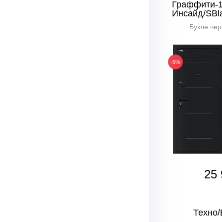
Граффити-
Инсайд/SBl
Букле чер
-5%
25 
Техно