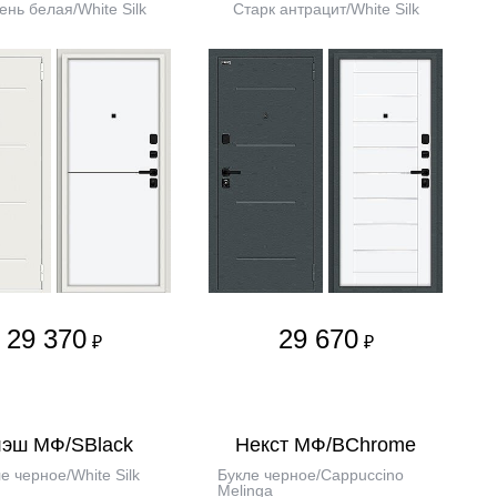
нь белая/White Silk
Старк антрацит/White Silk
29 370
29 670
₽
₽
эш МФ/SBlack
Некст МФ/BChrome
е черное/White Silk
Букле черное/Cappuccino
Melinga