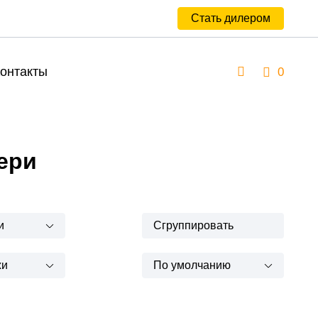
Стать дилером
онтакты
0
ери
и
Сгруппировать
жи
По умолчанию