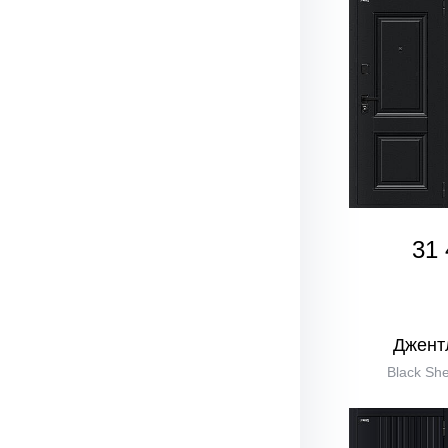
31 
Джент
Black She