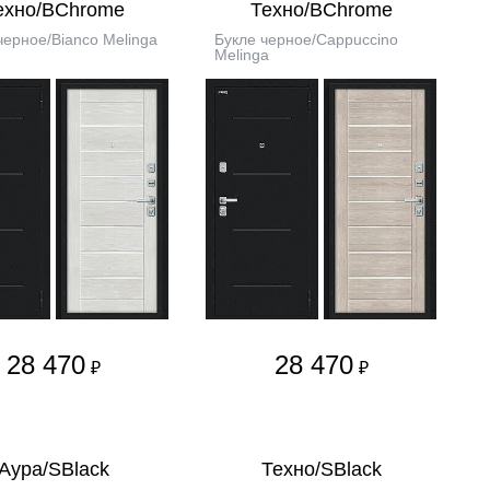
ехно/BChrome
Техно/BChrome
черное/Bianco Melinga
Букле черное/Cappuccino
Melinga
28 470
28 470
₽
₽
Аура/SBlack
Техно/SBlack