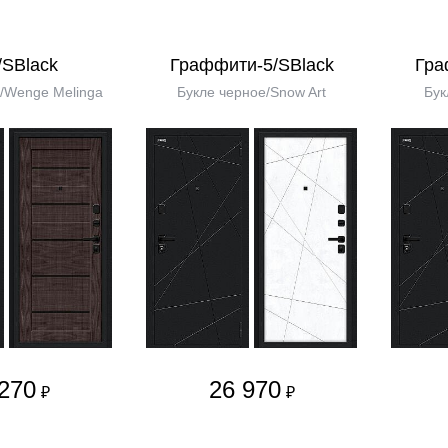
/SBlack
Граффити-5/SBlack
Гра
/Wenge Melinga
Букле черное/Snow Art
Бук
270
26 970
₽
₽