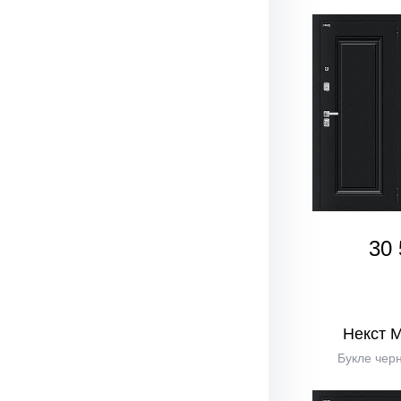
30 
Некст 
Букле черн