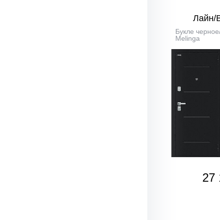
Лайн/
Букле черное
Melinga
27 