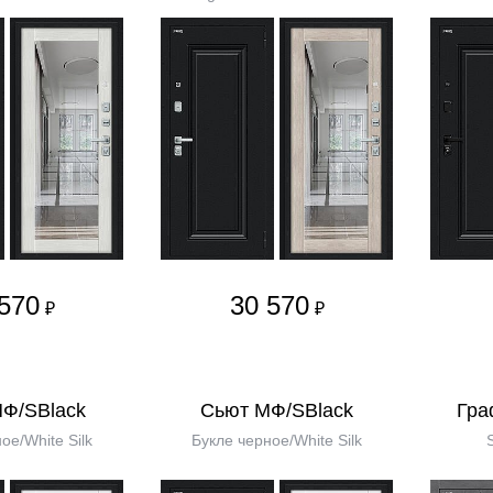
570
30 570
₽
₽
МФ/SBlack
Сьют МФ/SBlack
Гра
ое/White Silk
Букле черное/White Silk