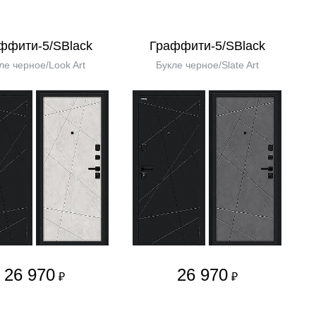
ффити-5/SBlack
Граффити-5/SBlack
ле черное/Look Art
Букле черное/Slate Art
26 970
26 970
₽
₽