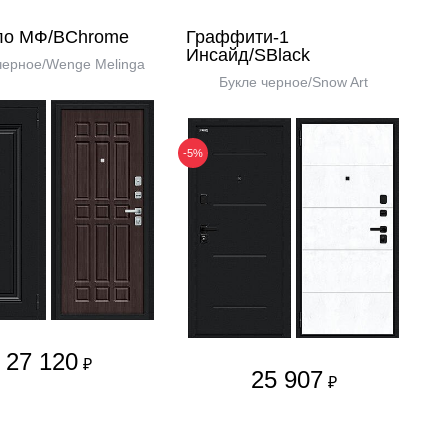
ло МФ/BChrome
Граффити-1
Инсайд/SBlack
черное/Wenge Melinga
Букле черное/Snow Art
-5%
27 120
₽
25 907
₽