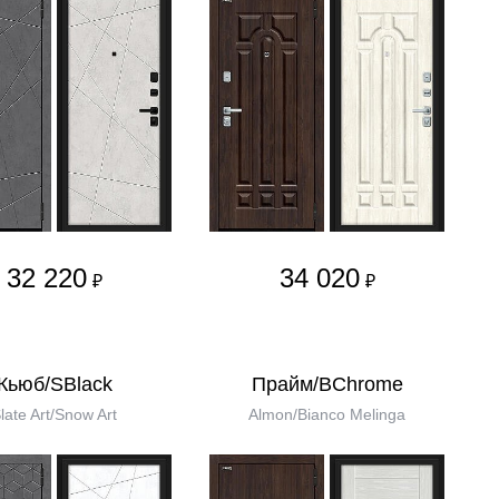
32 220
34 020
₽
₽
Кьюб/SBlack
Прайм/BChrome
late Art/Snow Art
Almon/Bianco Melinga