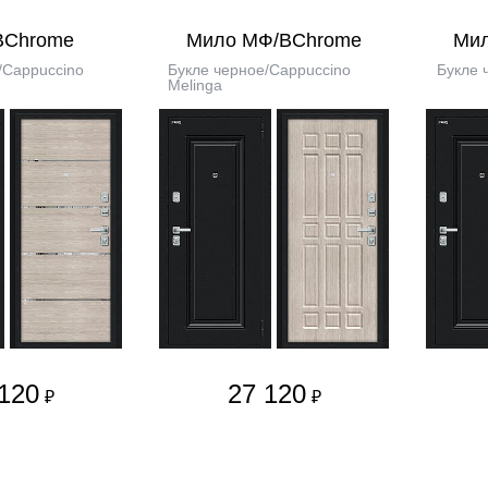
BChrome
Мило МФ/BChrome
Ми
/Cappuccino
Букле черное/Cappuccino
Букле 
Melinga
120
27 120
₽
₽