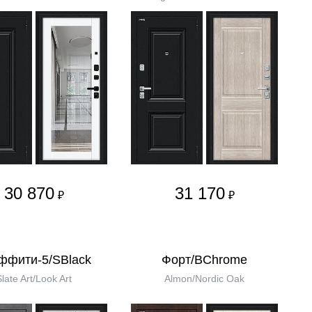
30 870
31 170
₽
₽
ффити-5/SBlack
Форт/BChrome
Slate Art/Look Art
Almon/Nordic Oak