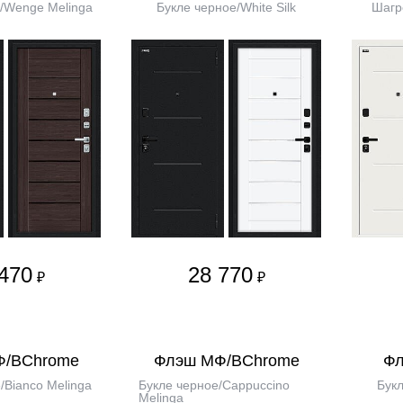
/Wenge Melinga
Букле черное/White Silk
Шагре
470
28 770
₽
₽
Ф/BChrome
Флэш МФ/BChrome
Фл
/Bianco Melinga
Букле черное/Cappuccino
Букл
Melinga