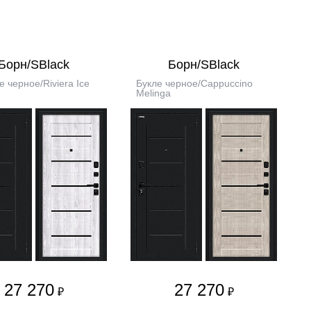
Борн/SBlack
Борн/SBlack
е черное/Riviera Ice
Букле черное/Cappuccino
Melinga
27 270
27 270
₽
₽