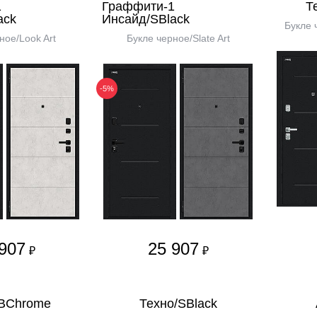
1
Граффити-1
Т
ack
Инсайд/SBlack
Букле 
ное/Look Art
Букле черное/Slate Art
-5%
907
25 907
₽
₽
/BChrome
Техно/SBlack