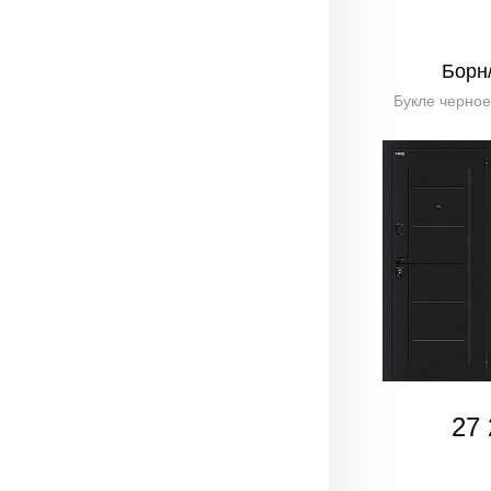
Борн
Букле черное
27 