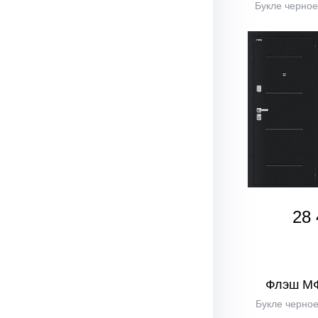
Букле черное
28 
Флэш М
Букле черное