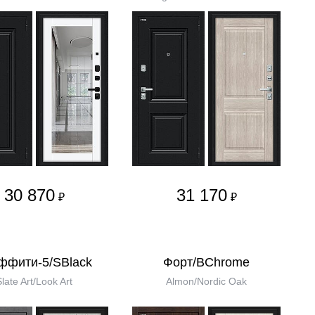
30 870
31 170
₽
₽
ффити-5/SBlack
Форт/BChrome
Slate Art/Look Art
Almon/Nordic Oak