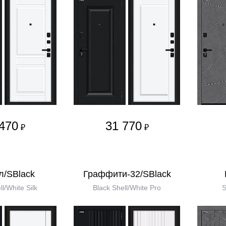
470
31 770
₽
₽
л/SBlack
Граффити-32/SBlack
ll/White Silk
Black Shell/White Pro
S