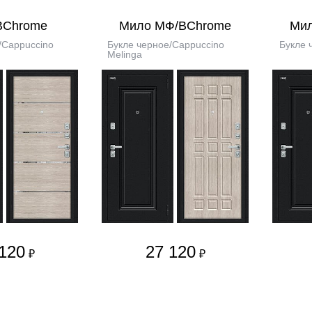
BChrome
Мило МФ/BChrome
Ми
/Cappuccino
Букле черное/Cappuccino
Букле 
Melinga
120
27 120
₽
₽