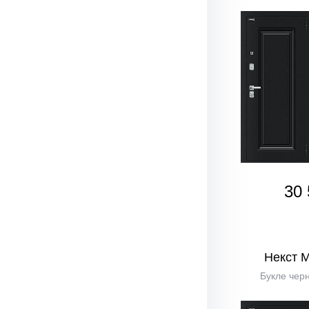
30 
Некст 
Букле черн