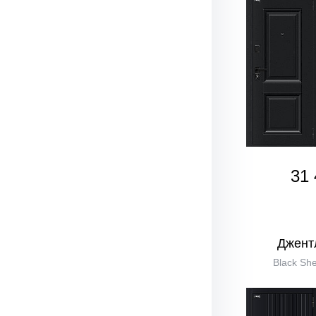
31 
Джент
Black She