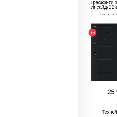
Граффити-
Инсайд/SBl
Букле чер
-5%
25 
Техно