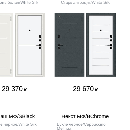
нь белая/White Silk
Старк антрацит/White Silk
29 370
29 670
₽
₽
эш МФ/SBlack
Некст МФ/BChrome
е черное/White Silk
Букле черное/Cappuccino
Melinga