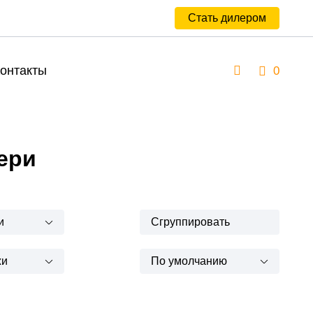
Стать дилером
онтакты
0
ери
и
Сгруппировать
жи
По умолчанию