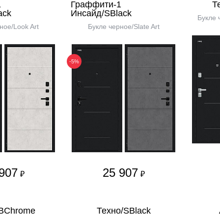
1
Граффити-1
Т
ack
Инсайд/SBlack
Букле 
ное/Look Art
Букле черное/Slate Art
-5%
907
25 907
₽
₽
/BChrome
Техно/SBlack