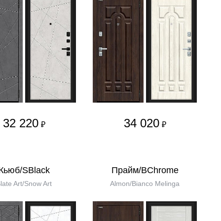
32 220
34 020
₽
₽
Кьюб/SBlack
Прайм/BChrome
late Art/Snow Art
Almon/Bianco Melinga