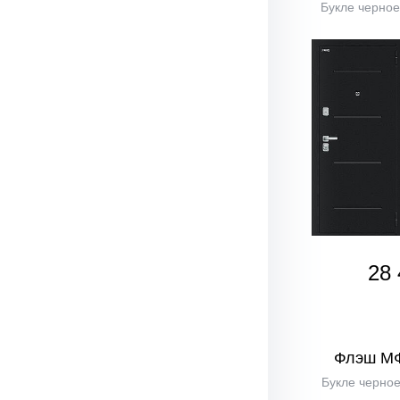
Букле черное
28 
Флэш М
Букле черное