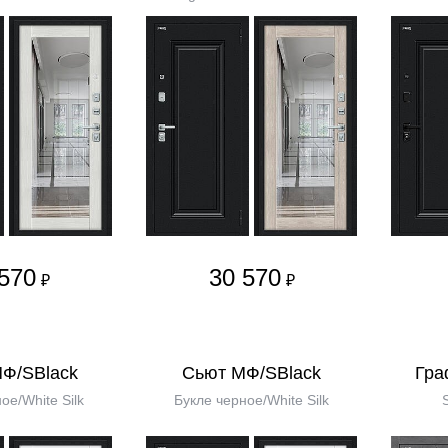
570
30 570
₽
₽
МФ/SBlack
Сьют МФ/SBlack
Гра
ое/White Silk
Букле черное/White Silk