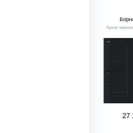
Борн
Букле черное
27 