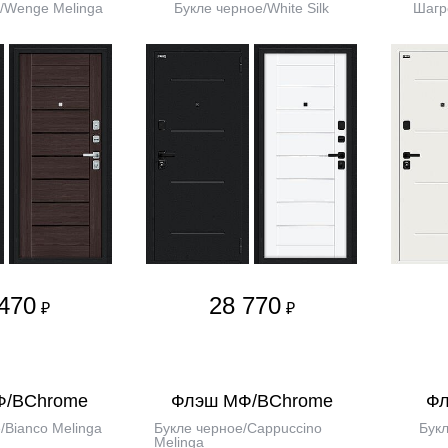
/Wenge Melinga
Букле черное/White Silk
Шагре
470
28 770
₽
₽
Ф/BChrome
Флэш МФ/BChrome
Фл
/Bianco Melinga
Букле черное/Cappuccino
Букл
Melinga