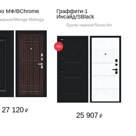
ло МФ/BChrome
Граффити-1
Инсайд/SBlack
черное/Wenge Melinga
Букле черное/Snow Art
-5%
27 120
₽
25 907
₽