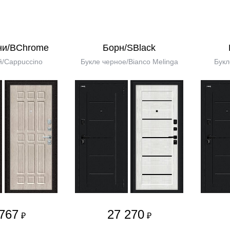
ни/BChrome
Борн/SBlack
/Cappuccino
Букле черное/Bianco Melinga
Букл
767
27 270
₽
₽