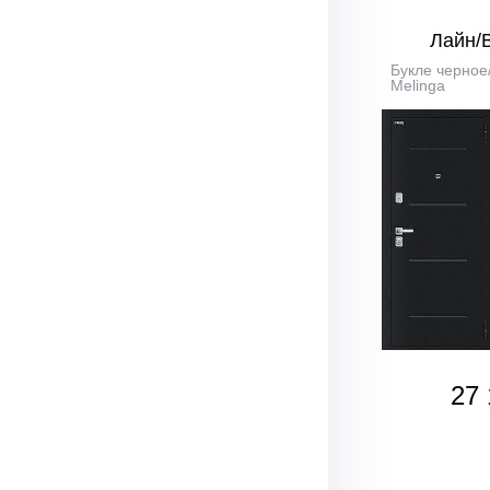
Лайн/
Букле черное
Melinga
27 