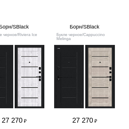
Борн/SBlack
Борн/SBlack
е черное/Riviera Ice
Букле черное/Cappuccino
Melinga
27 270
27 270
₽
₽