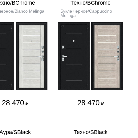
ехно/BChrome
Техно/BChrome
черное/Bianco Melinga
Букле черное/Cappuccino
Melinga
28 470
28 470
₽
₽
Аура/SBlack
Техно/SBlack