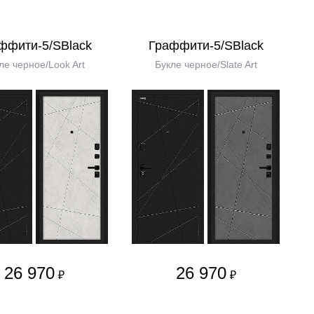
ффити-5/SBlack
Граффити-5/SBlack
ле черное/Look Art
Букле черное/Slate Art
26 970
26 970
₽
₽