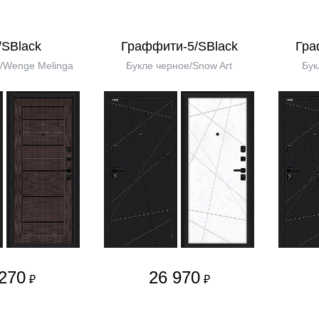
/SBlack
Граффити-5/SBlack
Гра
/Wenge Melinga
Букле черное/Snow Art
Бук
270
26 970
₽
₽