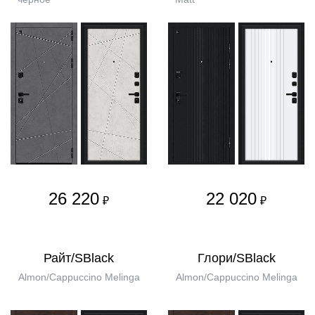
26 220
22 020
₽
₽
Райт/SBlack
Глори/SBlack
Almon/Cappuccino Melinga
Almon/Cappuccino Melinga