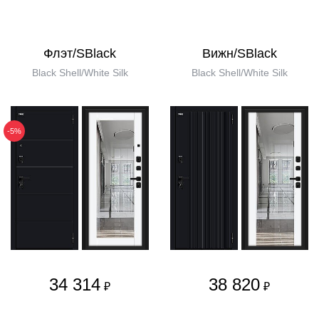
Флэт/SBlack
Вижн/SBlack
Black Shell/White Silk
Black Shell/White Silk
-5%
34 314
38 820
₽
₽