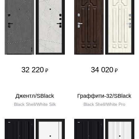
32 220
34 020
₽
₽
Джентл/SBlack
Граффити-32/SBlack
Black Shell/White Silk
Black Shell/White Pro