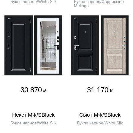
Букле черное/White Silk
Букле черное/Cappuccino
Melinga
30 870
31 170
₽
₽
Некст МФ/SBlack
Сьют МФ/SBlack
Букле черное/White Silk
Букле черное/White Silk