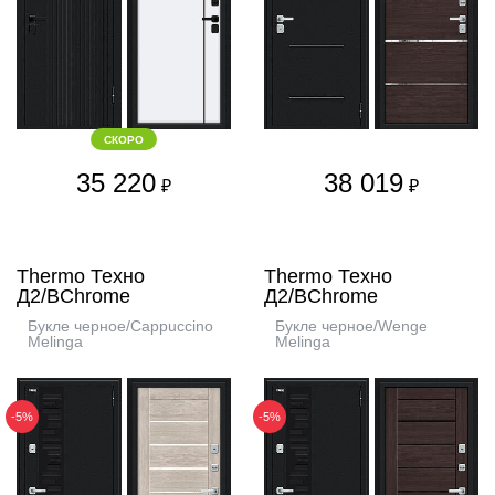
СКОРО
35 220
38 019
₽
₽
Thermo Техно
Thermo Техно
Д2/BChrome
Д2/BChrome
Букле черное/Cappuccino
Букле черное/Wenge
Melinga
Melinga
-5%
-5%