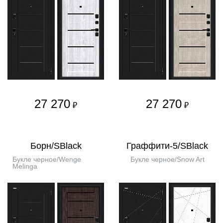
27 270
27 270
₽
₽
Борн/SBlack
Граффити-5/SBlack
Букле черное/Wenge
Букле черное/Snow Art
Melinga