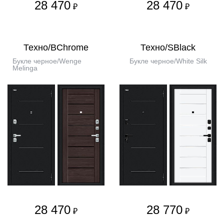
28 470
28 470
₽
₽
Техно/BChrome
Техно/SBlack
Букле черное/Wenge
Букле черное/White Silk
Melinga
28 470
28 770
₽
₽