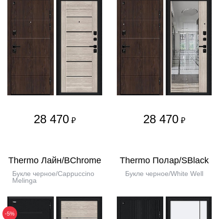
28 470
28 470
₽
₽
Thermo Лайн/BChrome
Thermo Полар/SBlack
Букле черное/Cappuccino
Букле черное/White Well
Melinga
-5%