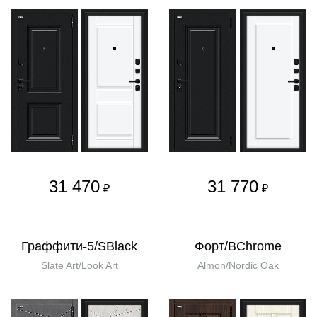
31 470
31 770
₽
₽
Граффити-5/SBlack
Форт/BChrome
Slate Art/Look Art
Almon/Nordic Oak