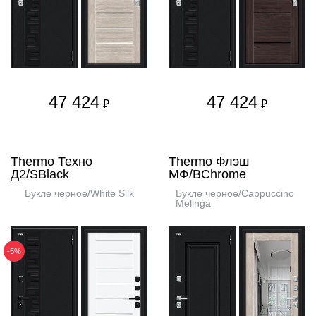
47 424
47 424
₽
₽
Thermo Техно
Thermo Флэш
Д2/SBlack
МФ/BChrome
Букле черное/White Silk
Букле черное/Cappuccino
Melinga
-5%