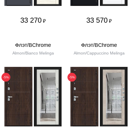
33 270
33 570
₽
₽
Флэт/BChrome
Флэт/BChrome
Almon/Bianco Melinga
Almon/Cappuccino Melinga
-5%
-5%