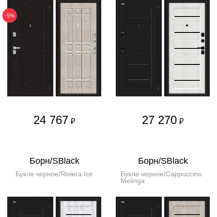
-5%
24 767
27 270
₽
₽
Борн/SBlack
Борн/SBlack
Букле черное/Riviera Ice
Букле черное/Cappuccino
Melinga