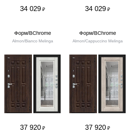
34 029
34 029
₽
₽
Форм/BChrome
Форм/BChrome
Almon/Bianco Melinga
Almon/Cappuccino Melinga
37 920
37 920
₽
₽