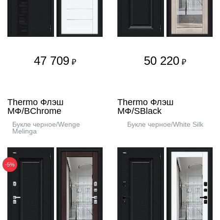
47 709
50 220
₽
₽
Thermo Флэш
Thermo Флэш
МФ/BChrome
МФ/SBlack
Букле черное/Wenge
Букле черное/White Silk
Melinga
-5%