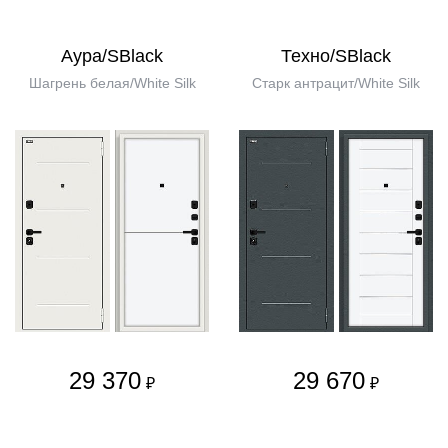
Аура/SBlack
Техно/SBlack
Шагрень белая/White Silk
Старк антрацит/White Silk
29 370
29 670
₽
₽