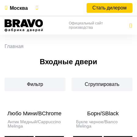
Стать дилером
Москва
Официальный сайт
производства
Главная
Входные двери
Фильтр
Сгруппировать
Любо Мини/BChrome
Борн/SBlack
Антик Медный/Cappuccino
Букле черное/Bianco
Melinga
Melinga