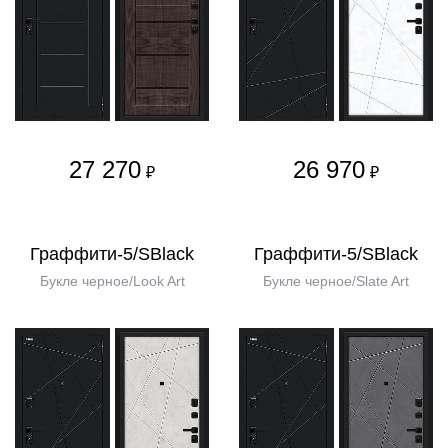
27 270
26 970
₽
₽
Граффити-5/SBlack
Граффити-5/SBlack
Букле черное/Look Art
Букле черное/Slate Art