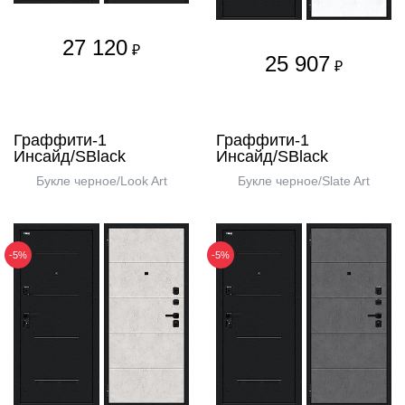
27 120
₽
25 907
₽
Граффити-1
Граффити-1
Инсайд/SBlack
Инсайд/SBlack
Букле черное/Look Art
Букле черное/Slate Art
-5%
-5%