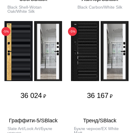
Black Shell-Wotan
Black Carbon/White Silk
Oak/White Silk
-5%
-5%
36 024
36 167
₽
₽
Граффити-5/SBlack
Тренд/SBlack
Slate Art/Look Art/Букле
Букле черное/EX White
черное
Matt