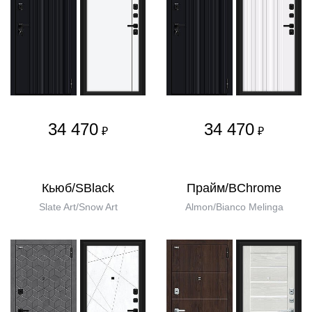
34 470
34 470
₽
₽
Кьюб/SBlack
Прайм/BChrome
Slate Art/Snow Art
Almon/Bianco Melinga