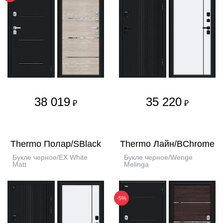
38 019
35 220
₽
₽
Thermo Полар/SBlack
Thermo Лайн/BChrome
Букле черное/EX White
Букле черное/Wenge
Matt
Melinga
-5%