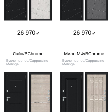
26 970
26 970
₽
₽
Лайн/BChrome
Мило МФ/BChrome
Букле черное/Cappuccino
Букле черное/Cappuccino
Melinga
Melinga