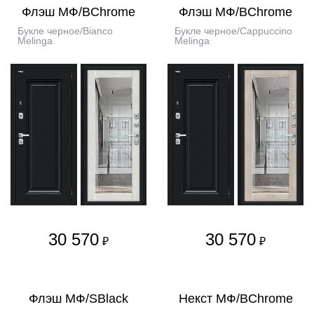
Флэш МФ/BChrome
Флэш МФ/BChrome
Букле черное/Bianco
Букле черное/Cappuccino
Melinga
Melinga
30 570
30 570
₽
₽
Флэш МФ/SBlack
Некст МФ/BChrome