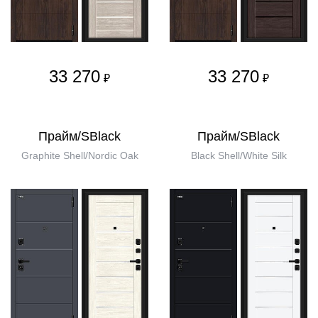
33 270
33 270
₽
₽
Прайм/SBlack
Прайм/SBlack
Graphite Shell/Nordic Oak
Black Shell/White Silk