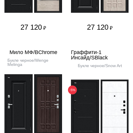
27 120
27 120
₽
₽
Мило МФ/BChrome
Граффити-1
Инсайд/SBlack
Букле черное/Wenge
Melinga
Букле черное/Snow Art
-5%