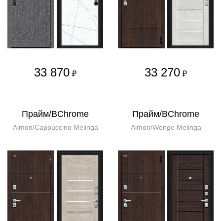
33 870
33 270
₽
₽
Прайм/BChrome
Прайм/BChrome
Almon/Cappuccino Melinga
Almon/Wenge Melinga