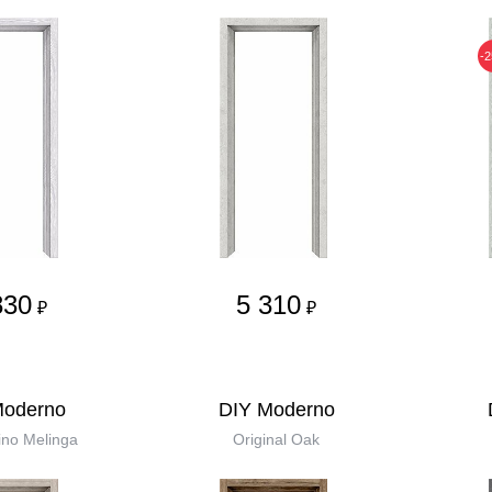
-
830
5 310
₽
₽
Moderno
DIY Moderno
no Melinga
Original Oak