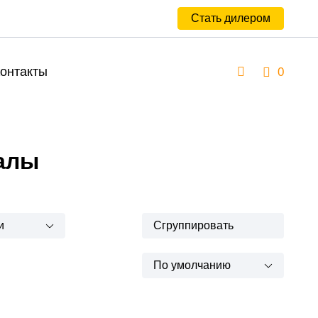
Стать дилером
онтакты
0
алы
и
Сгруппировать
По умолчанию