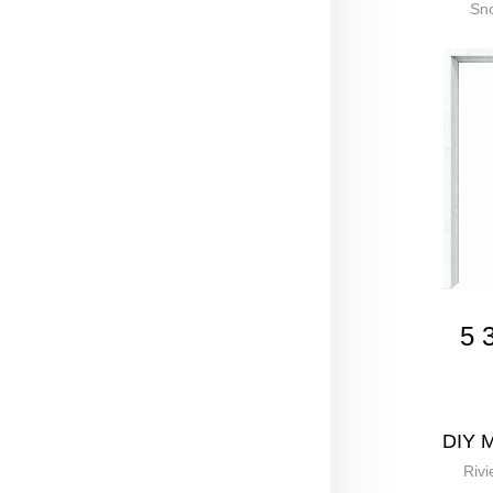
Sno
5 
DIY 
Rivi