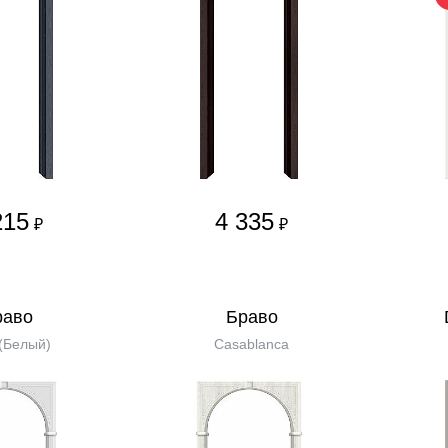
215
4 335
₽
₽
равo
Бравo
(Белый)
Casablanca