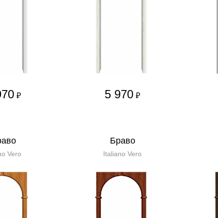
970
5 970
₽
₽
равo
Бравo
no Vero
Italiano Vero