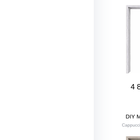
4 
DIY 
Cappucci