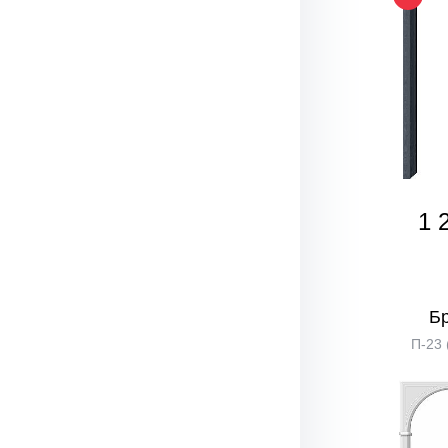
1 
Б
П-23 