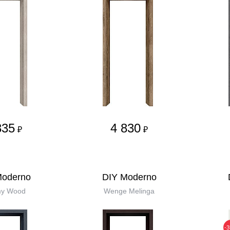
335
4 830
₽
₽
Moderno
DIY Moderno
my Wood
Wenge Melinga
-