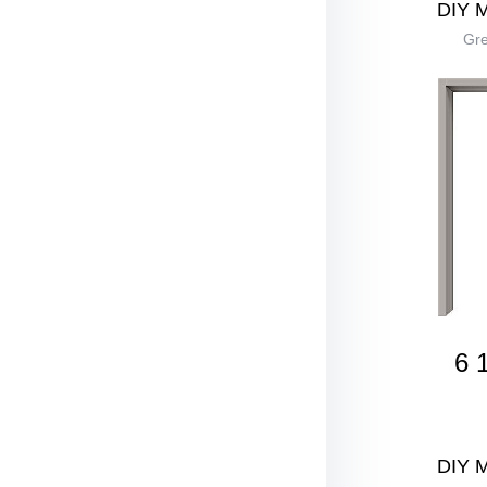
DIY 
Gre
6 
DIY 