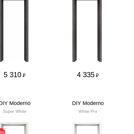
5 310
4 335
₽
₽
DIY Moderno
DIY Moderno
Super White
White Pro
35%