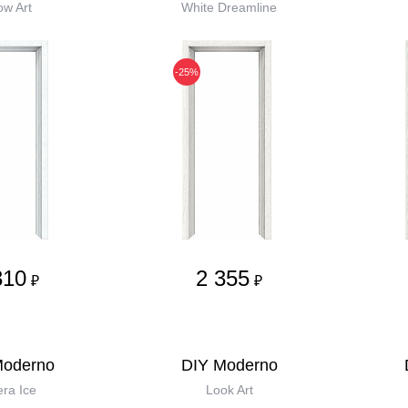
w Art
White Dreamline
-25%
310
2 355
₽
₽
Moderno
DIY Moderno
era Ice
Look Art