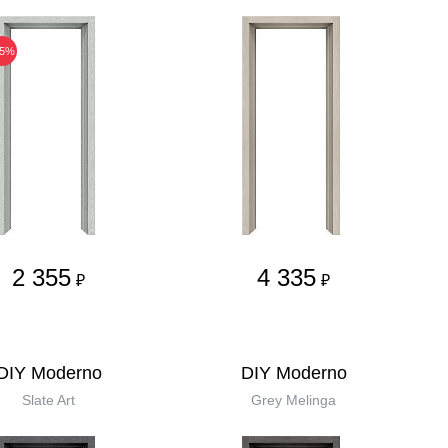
25%
2 355
4 335
₽
₽
DIY Moderno
DIY Moderno
Slate Art
Grey Melinga