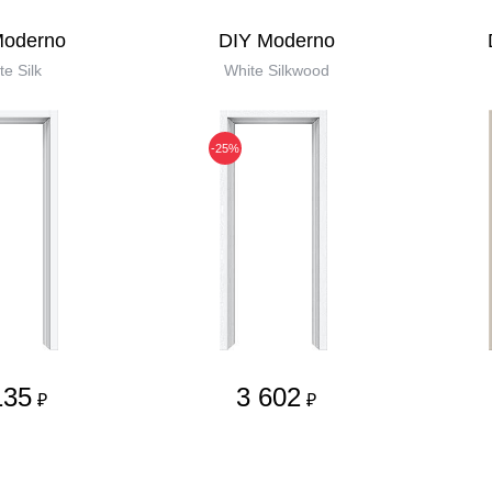
Moderno
DIY Moderno
te Silk
White Silkwood
-25%
135
3 602
₽
₽