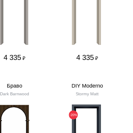
4 335
4 335
₽
₽
Бравo
DIY Moderno
Dark Barnwood
Stormy Matt
-20%