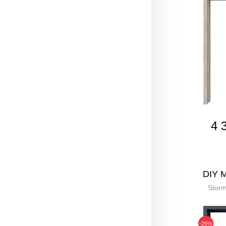
4 
DIY 
Stor
-25%