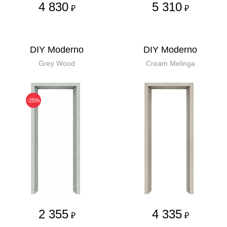
4 830
5 310
₽
₽
DIY Moderno
DIY Moderno
Grey Wood
Cream Melinga
-25%
2 355
4 335
₽
₽