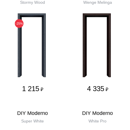
Stormy Wood
Wenge Melinga
-25%
1 215
4 335
₽
₽
DIY Moderno
DIY Moderno
Super White
White Pro