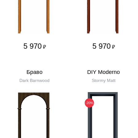
5 970
5 970
₽
₽
Бравo
DIY Moderno
Dark Barnwood
Stormy Matt
-20%