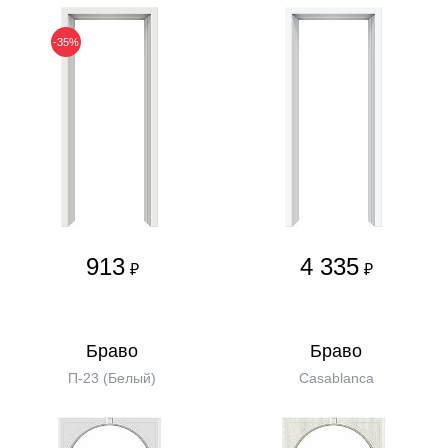
-35%
913
4 335
₽
₽
Бравo
Бравo
П-23 (Белый)
Casablanca