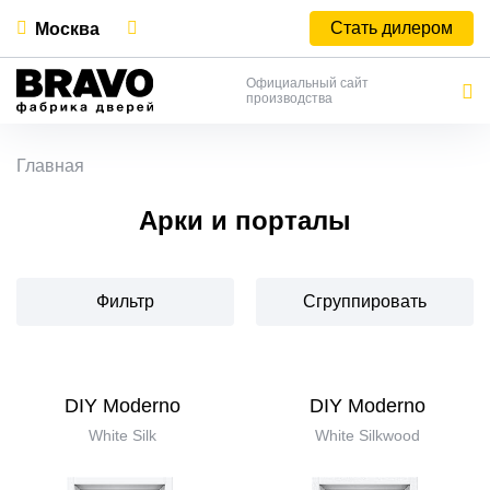
Стать дилером
Москва
Официальный сайт
производства
Главная
Арки и порталы
Фильтр
Сгруппировать
DIY Moderno
DIY Moderno
White Silk
White Silkwood