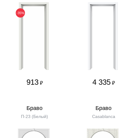
-35%
913
4 335
₽
₽
Бравo
Бравo
П-23 (Белый)
Casablanca