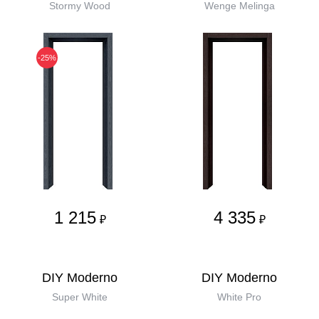
Stormy Wood
Wenge Melinga
-25%
1 215
4 335
₽
₽
DIY Moderno
DIY Moderno
Super White
White Pro