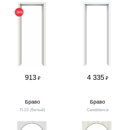
-35%
913
4 335
₽
₽
Бравo
Бравo
П-23 (Белый)
Casablanca