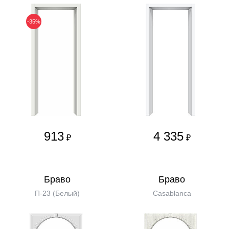
-35%
913
4 335
₽
₽
Бравo
Бравo
П-23 (Белый)
Casablanca