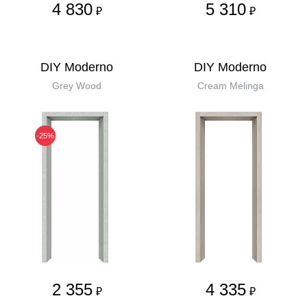
4 830
5 310
₽
₽
DIY Moderno
DIY Moderno
Grey Wood
Cream Melinga
-25%
2 355
4 335
₽
₽