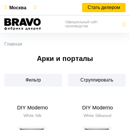
Стать дилером
Москва
Официальный сайт
производства
Главная
Арки и порталы
Фильтр
Сгруппировать
DIY Moderno
DIY Moderno
White Silk
White Silkwood