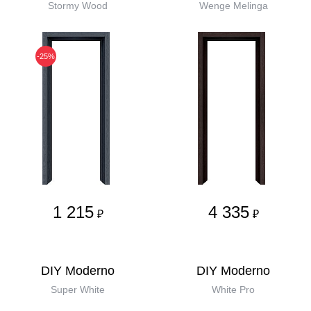
Stormy Wood
Wenge Melinga
-25%
1 215
4 335
₽
₽
DIY Moderno
DIY Moderno
Super White
White Pro