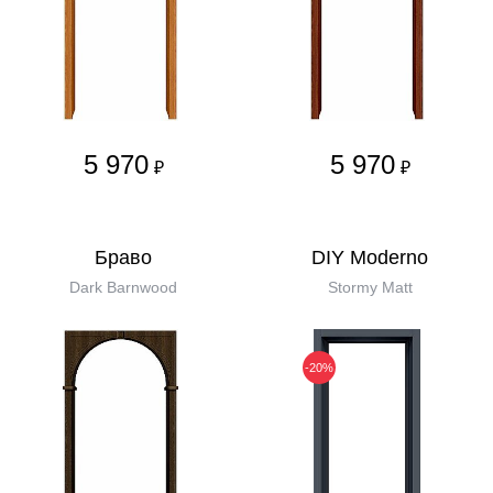
5 970
5 970
₽
₽
Бравo
DIY Moderno
Dark Barnwood
Stormy Matt
-20%