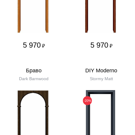
5 970
5 970
₽
₽
Бравo
DIY Moderno
Dark Barnwood
Stormy Matt
-20%