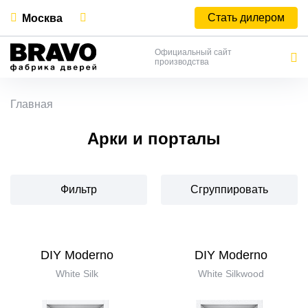
Стать дилером
Москва
Официальный сайт
производства
Главная
Арки и порталы
Фильтр
Сгруппировать
DIY Moderno
DIY Moderno
White Silk
White Silkwood