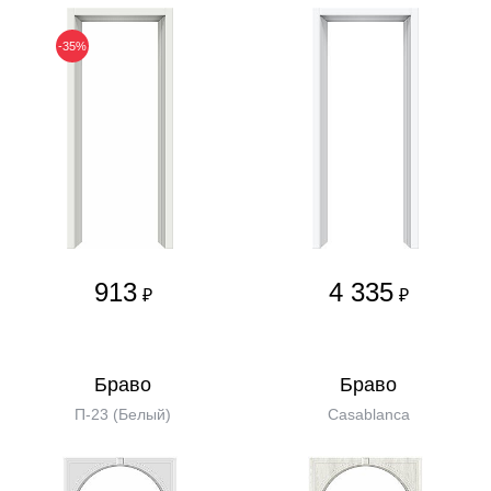
-35%
913
4 335
₽
₽
Бравo
Бравo
П-23 (Белый)
Casablanca