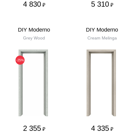
4 830
5 310
₽
₽
DIY Moderno
DIY Moderno
Grey Wood
Cream Melinga
-25%
2 355
4 335
₽
₽