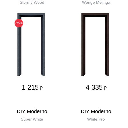
Stormy Wood
Wenge Melinga
-25%
1 215
4 335
₽
₽
DIY Moderno
DIY Moderno
Super White
White Pro