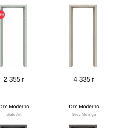
25%
2 355
4 335
₽
₽
DIY Moderno
DIY Moderno
Slate Art
Grey Melinga