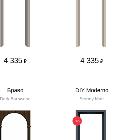
4 335
4 335
₽
₽
Бравo
DIY Moderno
Dark Barnwood
Stormy Matt
-20%