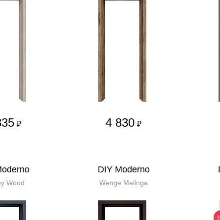
335
4 830
₽
₽
Moderno
DIY Moderno
my Wood
Wenge Melinga
-