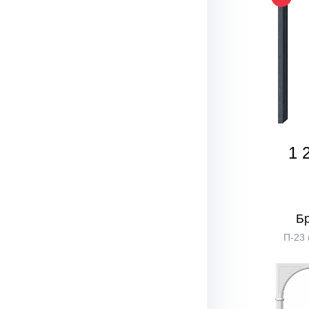
1 
Б
П-23 