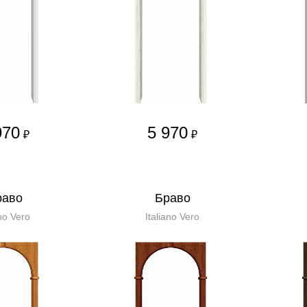
970
5 970
₽
₽
равo
Бравo
no Vero
Italiano Vero