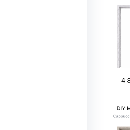
4 
DIY 
Cappucci