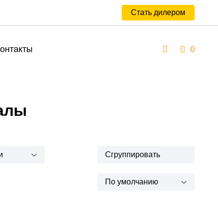
Стать дилером
онтакты
0
алы
и
Сгруппировать
По умолчанию