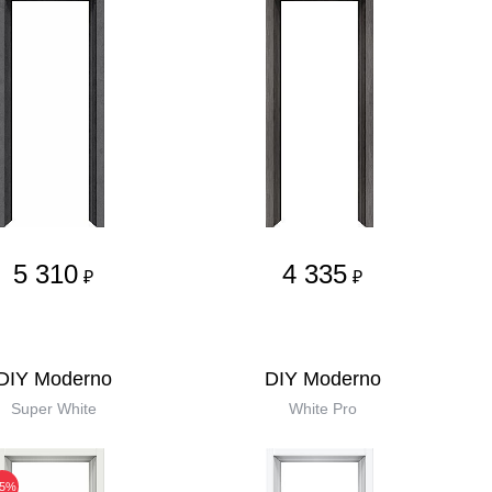
5 310
4 335
₽
₽
DIY Moderno
DIY Moderno
Super White
White Pro
35%