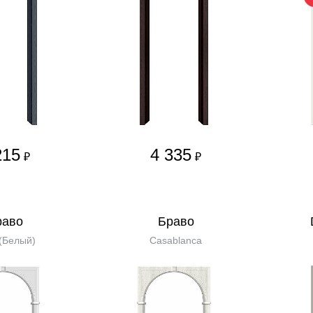
215
4 335
₽
₽
равo
Бравo
(Белый)
Casablanca