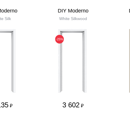
Moderno
DIY Moderno
te Silk
White Silkwood
-25%
135
3 602
₽
₽