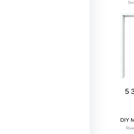
Sno
5 
DIY 
Rivi