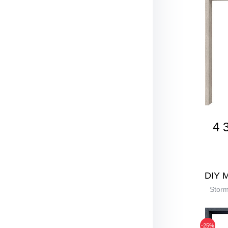
4 
DIY 
Stor
-25%