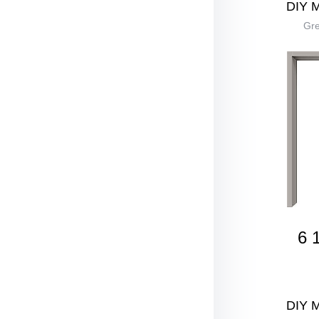
DIY 
Gre
6 
DIY 