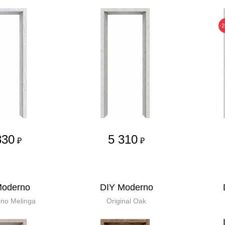
-
830
5 310
₽
₽
Moderno
DIY Moderno
no Melinga
Original Oak