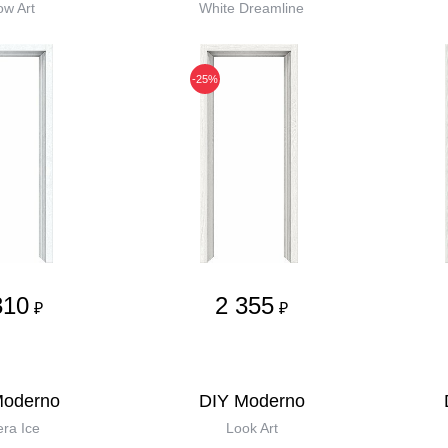
w Art
White Dreamline
-25%
310
2 355
₽
₽
Moderno
DIY Moderno
era Ice
Look Art