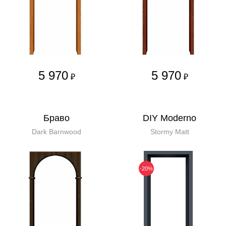
5 970
5 970
₽
₽
Бравo
DIY Moderno
Dark Barnwood
Stormy Matt
-20%