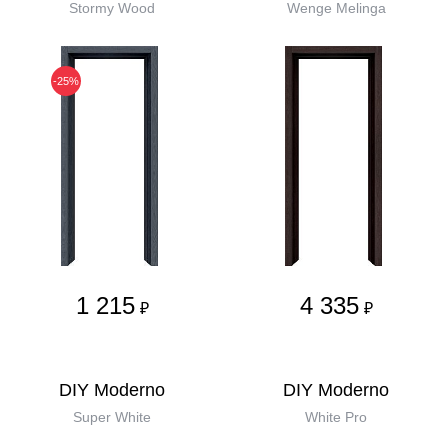
Stormy Wood
Wenge Melinga
-25%
1 215
4 335
₽
₽
DIY Moderno
DIY Moderno
Super White
White Pro