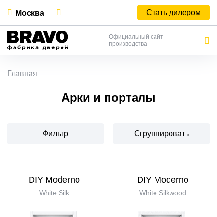
Стать дилером
Москва
Официальный сайт
производства
Главная
Арки и порталы
Фильтр
Сгруппировать
DIY Moderno
DIY Moderno
White Silk
White Silkwood