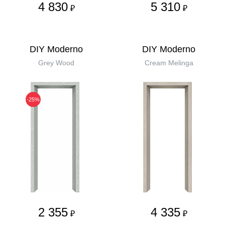
4 830
5 310
₽
₽
DIY Moderno
DIY Moderno
Grey Wood
Cream Melinga
-25%
2 355
4 335
₽
₽