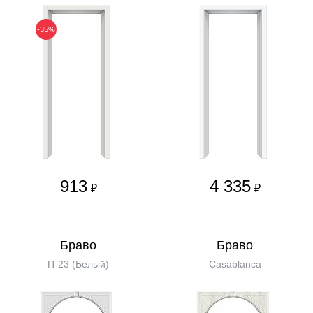
-35%
913
4 335
₽
₽
Бравo
Бравo
П-23 (Белый)
Casablanca