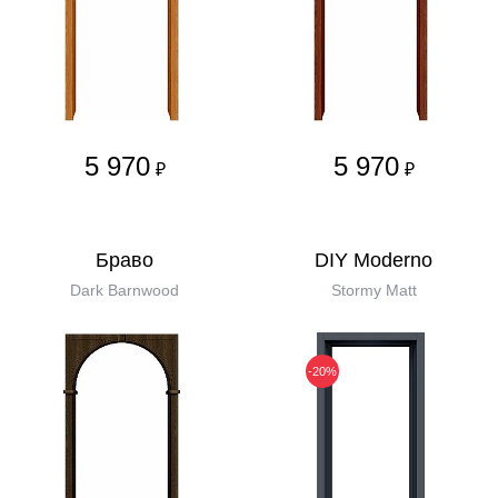
5 970
5 970
₽
₽
Бравo
DIY Moderno
Dark Barnwood
Stormy Matt
-20%