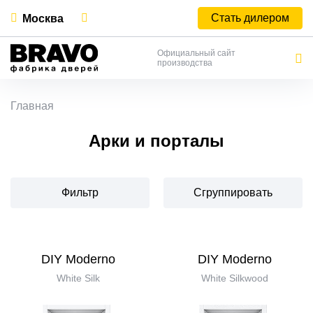
Стать дилером
Москва
Официальный сайт
производства
Главная
Арки и порталы
Фильтр
Сгруппировать
DIY Moderno
DIY Moderno
White Silk
White Silkwood