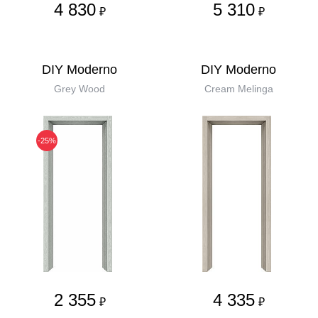
4 830
5 310
₽
₽
DIY Moderno
DIY Moderno
Grey Wood
Cream Melinga
-25%
2 355
4 335
₽
₽