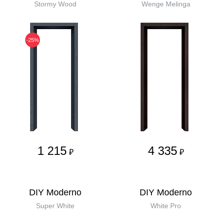
Stormy Wood
Wenge Melinga
-25%
1 215
4 335
₽
₽
DIY Moderno
DIY Moderno
Super White
White Pro