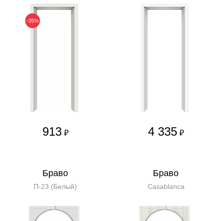
-35%
913
4 335
₽
₽
Бравo
Бравo
П-23 (Белый)
Casablanca