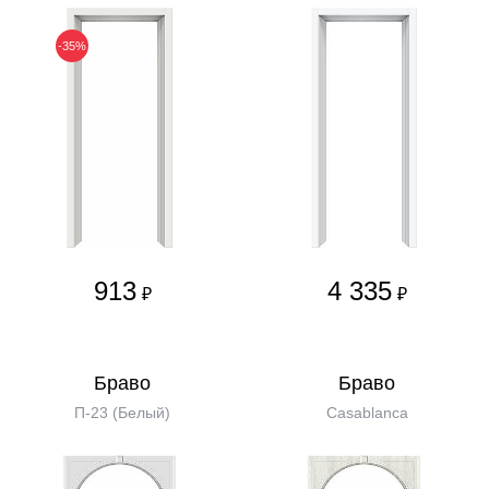
-35%
913
4 335
₽
₽
Бравo
Бравo
П-23 (Белый)
Casablanca