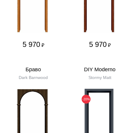
5 970
5 970
₽
₽
Бравo
DIY Moderno
Dark Barnwood
Stormy Matt
-20%