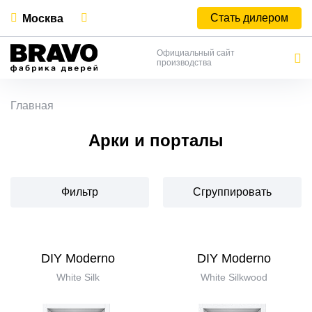
Стать дилером
Москва
Официальный сайт
производства
Главная
Арки и порталы
Фильтр
Сгруппировать
DIY Moderno
DIY Moderno
White Silk
White Silkwood