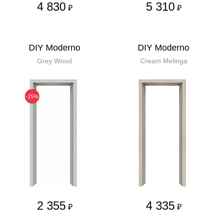
4 830
5 310
₽
₽
DIY Moderno
DIY Moderno
Grey Wood
Cream Melinga
-25%
2 355
4 335
₽
₽