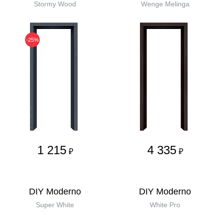
Stormy Wood
Wenge Melinga
-25%
1 215
4 335
₽
₽
DIY Moderno
DIY Moderno
Super White
White Pro