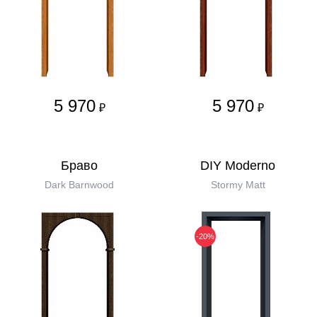
5 970
5 970
₽
₽
Бравo
DIY Moderno
Dark Barnwood
Stormy Matt
-20%