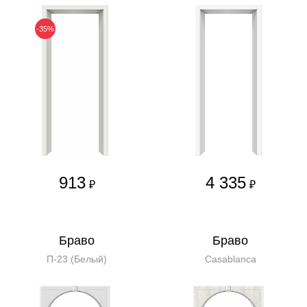
-35%
913
4 335
₽
₽
Бравo
Бравo
П-23 (Белый)
Casablanca