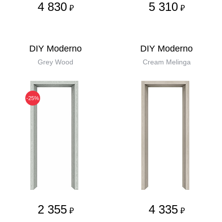
4 830
5 310
₽
₽
DIY Moderno
DIY Moderno
Grey Wood
Cream Melinga
-25%
2 355
4 335
₽
₽