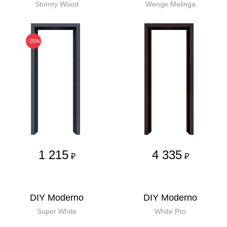
Stormy Wood
Wenge Melinga
-25%
1 215
4 335
₽
₽
DIY Moderno
DIY Moderno
Super White
White Pro