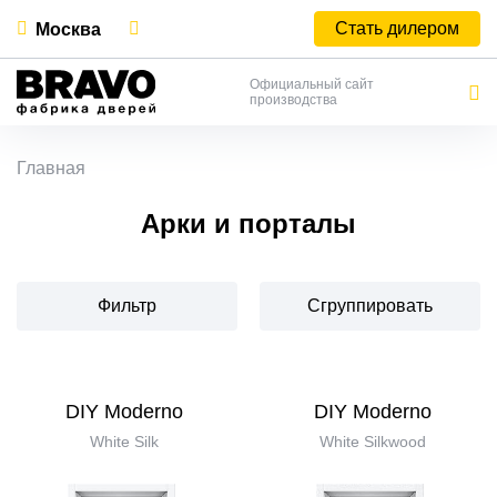
Стать дилером
Москва
Официальный сайт
производства
Главная
Арки и порталы
Фильтр
Сгруппировать
DIY Moderno
DIY Moderno
White Silk
White Silkwood