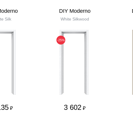
Moderno
DIY Moderno
te Silk
White Silkwood
-25%
135
3 602
₽
₽