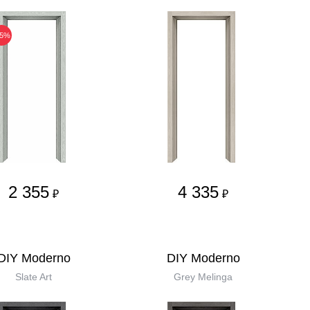
25%
2 355
4 335
₽
₽
DIY Moderno
DIY Moderno
Slate Art
Grey Melinga