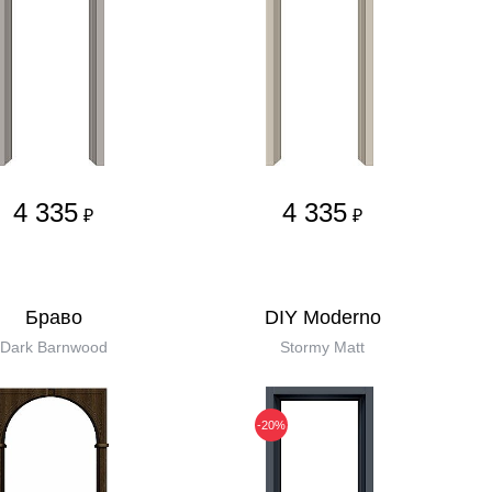
4 335
4 335
₽
₽
Бравo
DIY Moderno
Dark Barnwood
Stormy Matt
-20%