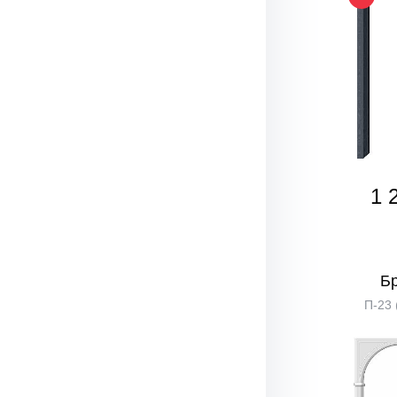
1 
Б
П-23 