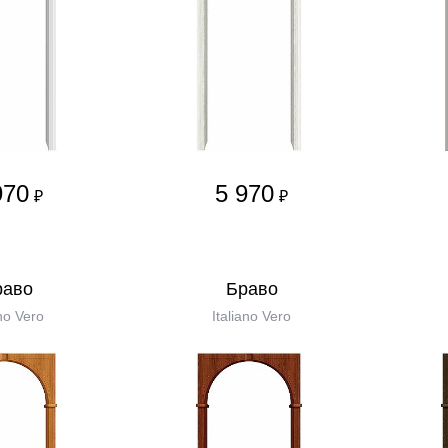
970
5 970
₽
₽
равo
Бравo
no Vero
Italiano Vero