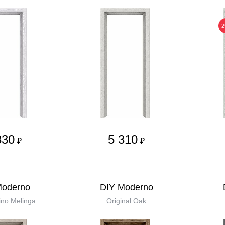
-
830
5 310
₽
₽
Moderno
DIY Moderno
no Melinga
Original Oak