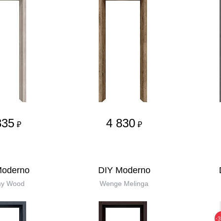
335
4 830
₽
₽
Moderno
DIY Moderno
my Wood
Wenge Melinga
-