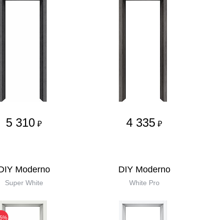
5 310
4 335
₽
₽
DIY Moderno
DIY Moderno
Super White
White Pro
35%