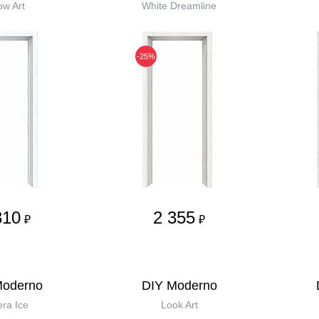
w Art
White Dreamline
-25%
310
2 355
₽
₽
Moderno
DIY Moderno
era Ice
Look Art