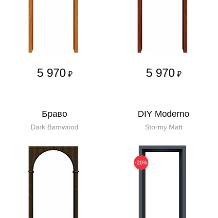
5 970
5 970
₽
₽
Бравo
DIY Moderno
Dark Barnwood
Stormy Matt
-20%