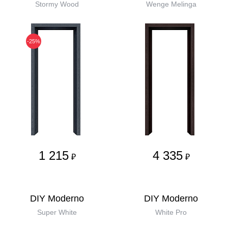
Stormy Wood
Wenge Melinga
-25%
1 215
4 335
₽
₽
DIY Moderno
DIY Moderno
Super White
White Pro