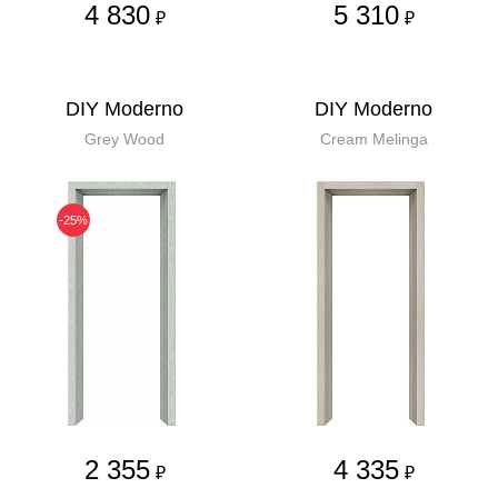
4 830
5 310
₽
₽
DIY Moderno
DIY Moderno
Grey Wood
Cream Melinga
-25%
2 355
4 335
₽
₽