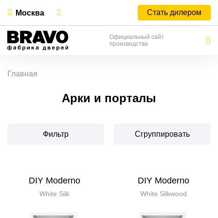
Стать дилером
Москва
Официальный сайт
производства
Главная
Арки и порталы
Фильтр
Сгруппировать
DIY Moderno
DIY Moderno
White Silk
White Silkwood