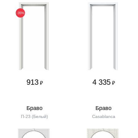
-35%
913
4 335
₽
₽
Бравo
Бравo
П-23 (Белый)
Casablanca