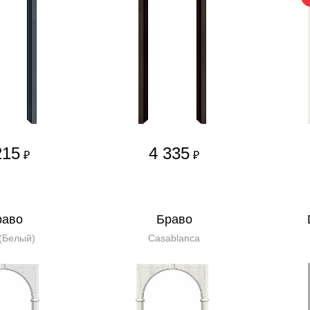
215
4 335
₽
₽
равo
Бравo
(Белый)
Casablanca