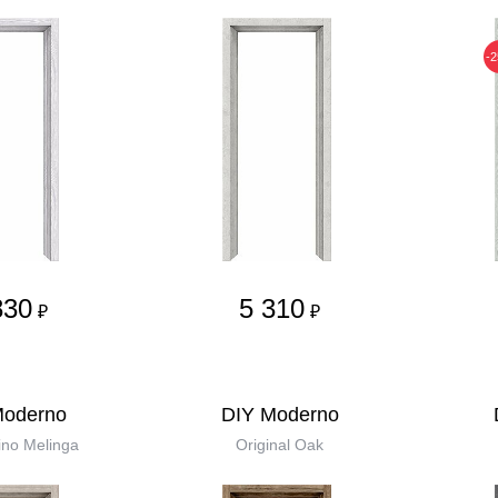
-
830
5 310
₽
₽
Moderno
DIY Moderno
no Melinga
Original Oak