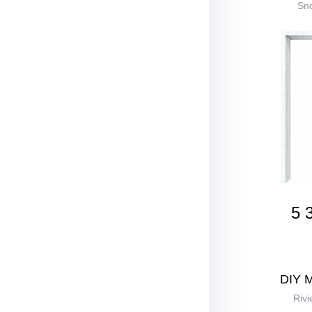
Sno
5 
DIY 
Rivi