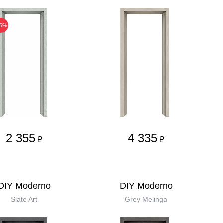
25%
2 355
4 335
₽
₽
DIY Moderno
DIY Moderno
Slate Art
Grey Melinga