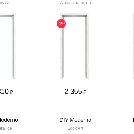
w Art
White Dreamline
-25%
310
2 355
₽
₽
Moderno
DIY Moderno
era Ice
Look Art