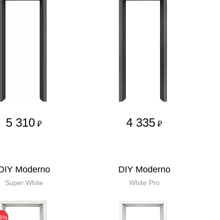
5 310
4 335
₽
₽
DIY Moderno
DIY Moderno
Super White
White Pro
35%