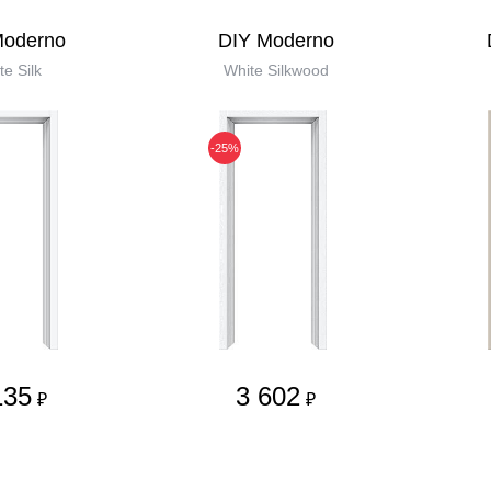
Moderno
DIY Moderno
te Silk
White Silkwood
-25%
135
3 602
₽
₽