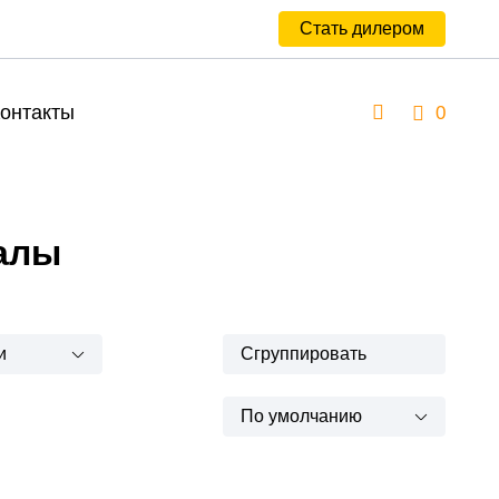
Стать дилером
онтакты
0
алы
и
Сгруппировать
По умолчанию