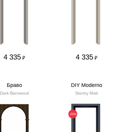
4 335
4 335
₽
₽
Бравo
DIY Moderno
Dark Barnwood
Stormy Matt
-20%