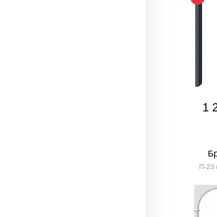
1 
Б
П-23 