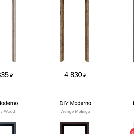
335
4 830
₽
₽
Moderno
DIY Moderno
my Wood
Wenge Melinga
-