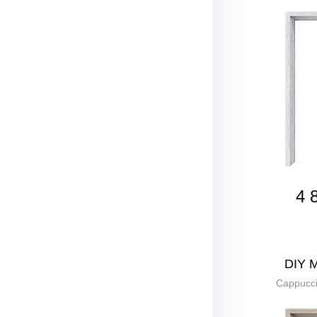
4 
DIY 
Cappucci