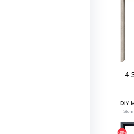
4 
DIY 
Stor
-25%