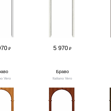
970
5 970
₽
₽
равo
Бравo
no Vero
Italiano Vero