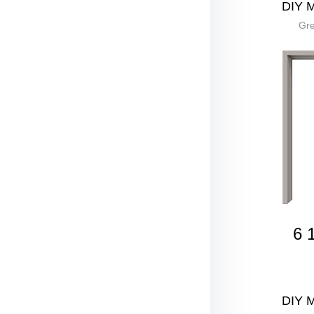
DIY 
Gre
6 
DIY 