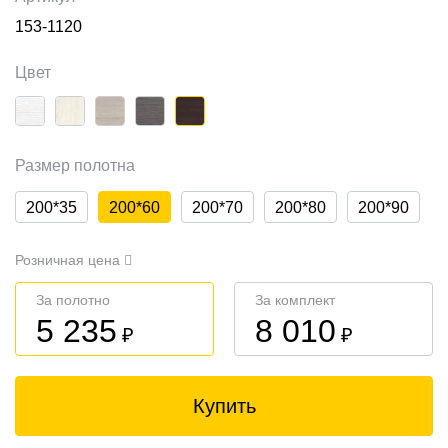
153-1120
Цвет
Размер полотна
200*35
200*60
200*70
200*80
200*90
Розничная цена
За полотно
За комплект
5 235
8 010
₽
₽
Купить