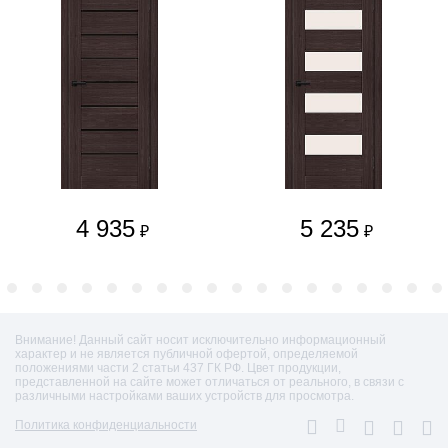
4 935
5 235
₽
₽
Внимание! Данный сайт носит исключительно информационный
характер и не является публичной офертой, определяемой
положениями части 2 статьи 437 ГК РФ. Цвет продукции,
представленной на сайте может отличаться от реального, в связи с
различными настройками ваших устройств для просмотра.
Политика конфиденциальности