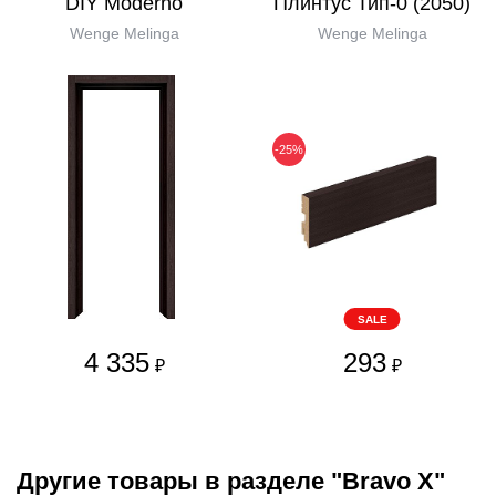
DIY Moderno
Плинтус Тип-0 (2050)
Wenge Melinga
Wenge Melinga
-25%
SALE
4 335
293
₽
₽
Другие товары в разделе "Bravo X"