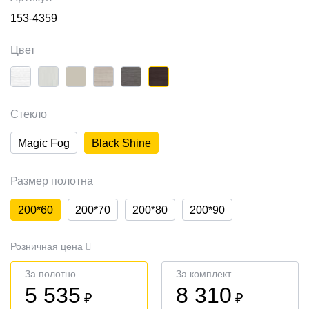
153-4359
Цвет
Стекло
Magic Fog
Black Shine
Размер полотна
200*60
200*70
200*80
200*90
Розничная цена
За полотно
За комплект
5 535
8 310
₽
₽