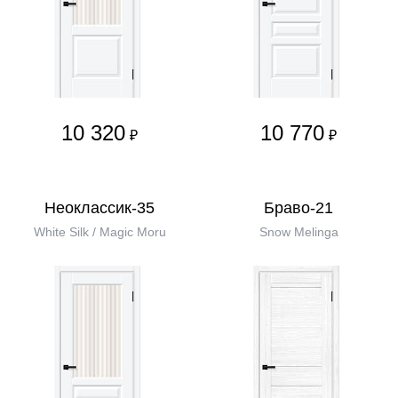
10 320
10 770
₽
₽
Неоклассик-35
Браво-21
White Silk / Magic Moru
Snow Melinga