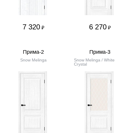
7 320
6 270
₽
₽
Прима-2
Прима-3
Snow Melinga
Snow Melinga / White
Сrystal