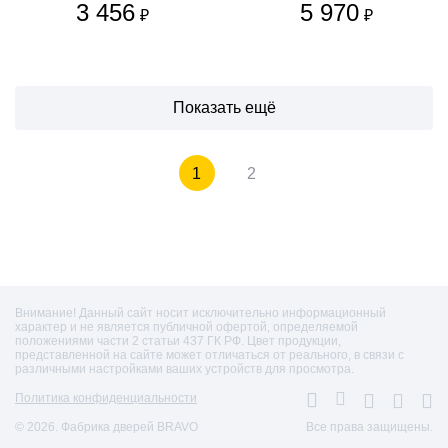
3 456
5 970
₽
₽
Показать ещё
1
2
Внимание! Данный сайт носит исключительно информационный
характер и не является публичной офертой, определяемой
положениями части 2 статьи 437 ГК РФ. Цвет продукции,
представленной на сайте может отличаться от реального, в связи с
различными настройками ваших устройств для просмотра.
Политика конфиденциальности
© 2026. Фабрика дверей BRAVO
Все права защищены.