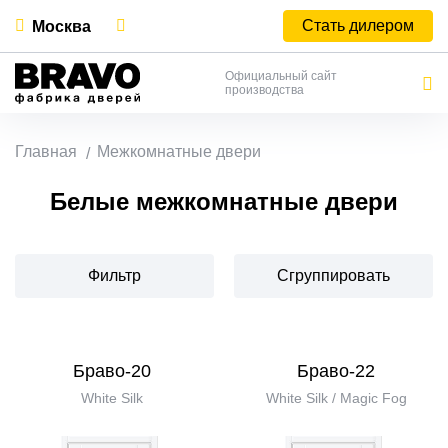
Стать дилером
Москва
Официальный сайт
производства
Главная
Межкомнатные двери
Белые межкомнатные двери
Фильтр
Сгруппировать
Браво-20
Браво-22
White Silk
White Silk / Magic Fog