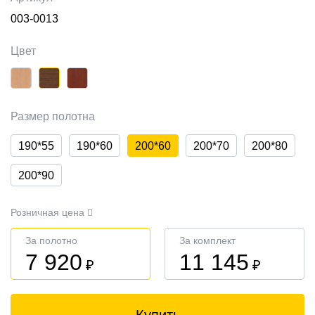
003-0013
Цвет
Размер полотна
190*55
190*60
200*60
200*70
200*80
200*90
Розничная цена
За полотно
За комплект
7 920
11 145
₽
₽