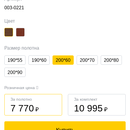
003-0221
Цвет
Размер полотна
190*55
190*60
200*60
200*70
200*80
200*90
Розничная цена
За полотно
За комплект
7 770
10 995
₽
₽