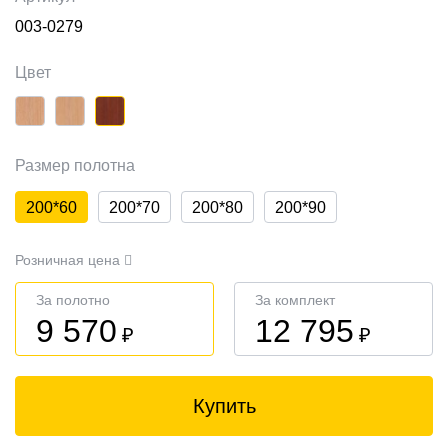
003-0279
Цвет
Размер полотна
200*60
200*70
200*80
200*90
Розничная цена
За полотно
За комплект
9 570
12 795
₽
₽
Купить