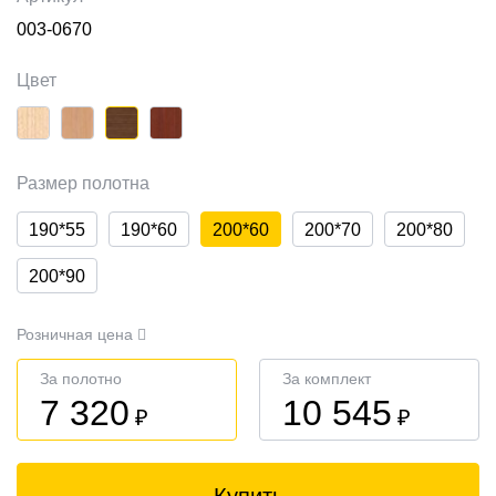
003-0670
Цвет
Размер полотна
190*55
190*60
200*60
200*70
200*80
200*90
Розничная цена
За полотно
За комплект
7 320
10 545
₽
₽